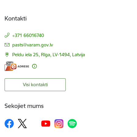
Kontakti
+371 66016740
E-pasts:
pasts@varam.gov.lv
Peldu iela 25, Rīga, LV-1494, Latvija
Visi kontakti
Sekojiet mums