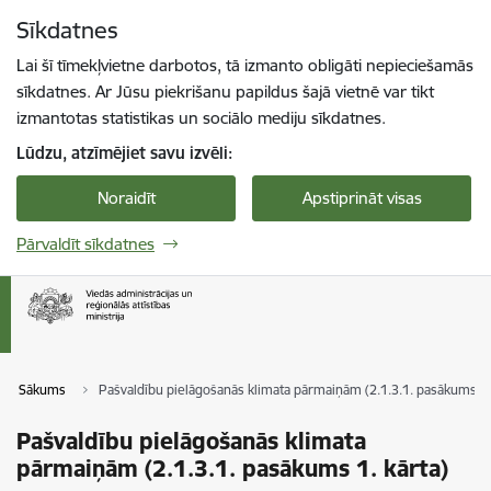
Pāriet uz lapas saturu
Sīkdatnes
Spied
lai meklētu
Enter
Lai šī tīmekļvietne darbotos, tā izmanto obligāti nepieciešamās
sīkdatnes. Ar Jūsu piekrišanu papildus šajā vietnē var tikt
izmantotas statistikas un sociālo mediju sīkdatnes.
Lūdzu, atzīmējiet savu izvēli:
Noraidīt
Apstiprināt visas
Pārvaldīt sīkdatnes
Sākums
Pašvaldību pielāgošanās klimata pārmaiņām (2.1.3.1. pasākums 1.
Pašvaldību pielāgošanās klimata
pārmaiņām (2.1.3.1. pasākums 1. kārta)