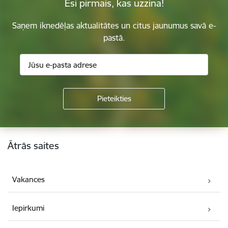
Esi pirmais, kas uzzina!
Saņem iknedēļas aktualitātes un citus jaunumus savā e-
pastā.
Kājene
Ātrās saites
Vakances
Iepirkumi