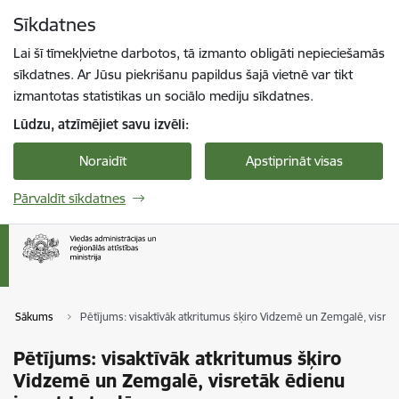
Pāriet uz lapas saturu
Sīkdatnes
Spied
lai meklētu
Enter
Lai šī tīmekļvietne darbotos, tā izmanto obligāti nepieciešamās
sīkdatnes. Ar Jūsu piekrišanu papildus šajā vietnē var tikt
izmantotas statistikas un sociālo mediju sīkdatnes.
Lūdzu, atzīmējiet savu izvēli:
Noraidīt
Apstiprināt visas
Pārvaldīt sīkdatnes
Sākums
Pētījums: visaktīvāk atkritumus šķiro Vidzemē un Zemgalē, visret
Pētījums: visaktīvāk atkritumus šķiro
Vidzemē un Zemgalē, visretāk ēdienu