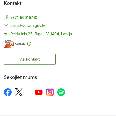
Kontakti
+371 66016740
E-pasts:
pasts@varam.gov.lv
Peldu iela 25, Rīga, LV-1494, Latvija
Visi kontakti
Sekojiet mums