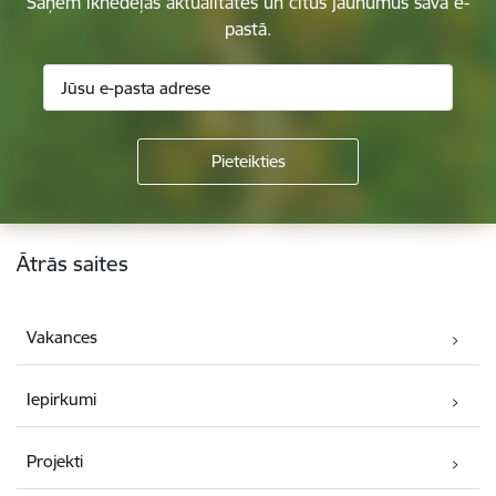
Saņem iknedēļas aktualitātes un citus jaunumus savā e-
pastā.
Kājene
Ātrās saites
Vakances
Iepirkumi
Projekti