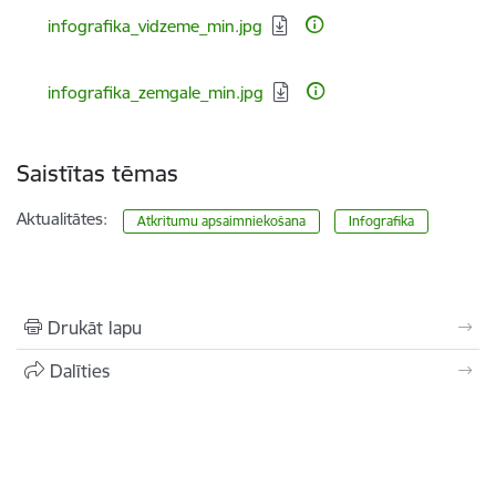
Lejupielādēt:
infografika_vidzeme_min.jpg
Lejupielādēt:
infografika_zemgale_min.jpg
Saistītas tēmas
Aktualitātes:
Atkritumu apsaimniekošana
Infografika
Drukāt lapu
Dalīties