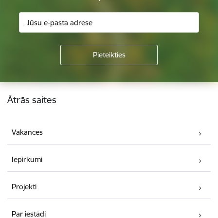
Kājene
Ātrās saites
Vakances
Iepirkumi
Projekti
Par iestādi