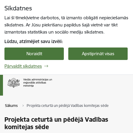
Pāriet uz lapas saturu
Sīkdatnes
Spied
lai meklētu
Enter
Lai šī tīmekļvietne darbotos, tā izmanto obligāti nepieciešamās
sīkdatnes. Ar Jūsu piekrišanu papildus šajā vietnē var tikt
izmantotas statistikas un sociālo mediju sīkdatnes.
Lūdzu, atzīmējiet savu izvēli:
Noraidīt
Apstiprināt visas
Pārvaldīt sīkdatnes
Sākums
Projekta ceturtā un pēdējā Vadības komitejas sēde
Projekta ceturtā un pēdējā Vadības
komitejas sēde