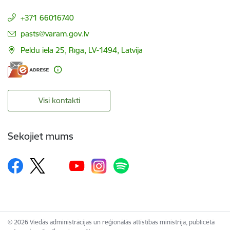
+371 66016740
E-pasts:
pasts@varam.gov.lv
Peldu iela 25, Rīga, LV-1494, Latvija
Visi kontakti
Sekojiet mums
© 2026 Viedās administrācijas un reģionālās attīstības ministrija, publicētā