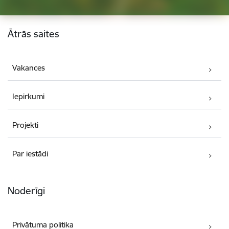
Kājene
Ātrās saites
Vakances
Iepirkumi
Projekti
Par iestādi
Noderīgi
Privātuma politika