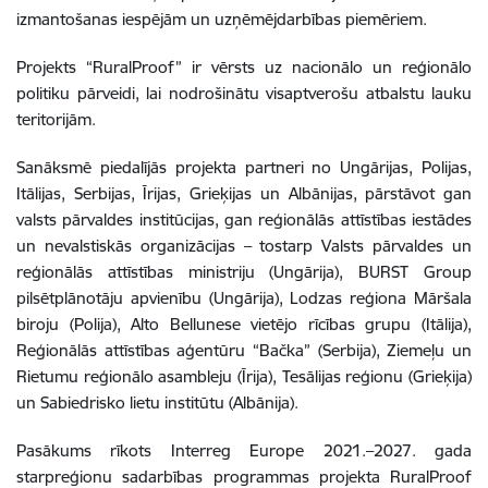
izmantošanas iespējām un uzņēmējdarbības piemēriem.
Projekts “RuralProof” ir vērsts uz nacionālo un reģionālo
politiku pārveidi, lai nodrošinātu visaptverošu atbalstu lauku
teritorijām.
Sanāksmē piedalījās projekta partneri no Ungārijas, Polijas,
Itālijas, Serbijas, Īrijas, Grieķijas un Albānijas, pārstāvot gan
valsts pārvaldes institūcijas, gan reģionālās attīstības iestādes
un nevalstiskās organizācijas – tostarp Valsts pārvaldes un
reģionālās attīstības ministriju (Ungārija), BURST Group
pilsētplānotāju apvienību (Ungārija), Lodzas reģiona Māršala
biroju (Polija), Alto Bellunese vietējo rīcības grupu (Itālija),
Reģionālās attīstības aģentūru “Bačka” (Serbija), Ziemeļu un
Rietumu reģionālo asambleju (Īrija), Tesālijas reģionu (Grieķija)
un Sabiedrisko lietu institūtu (Albānija).
Pasākums rīkots Interreg Europe 2021.–2027. gada
starpreģionu sadarbības programmas projekta RuralProof