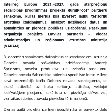
Interreg Europe 2021.–2027. gada starpreģionu
sadarbības programmas projekta RuralProof* partneru
sanāksme, kuras mērķis bija izvērtēt lauku teritoriju
attīstības izaicinājumus, analizēt līdzšinējos datus un
apmainīties ar pieredzi politikas uzlabošanai. Pasākumu
organizēja projekta Latvijas partneris – Viedās
administrācijas un reģionālās attīstības ministrija
(VARAM).
3. decembrī sanāksmes dalībniekus ar ievadvārdiem uzrunāja
Dobeles novada pašvaldības priekšsēdētājs Andrejs
Spridzāns, novēlot produktīvu un izzinošu pasākumu.
Dobeles novada Sabiedrisko attiecību speciāliste Inese Millere
savā prezentācijā izcēla Dobeles novada sasniegumus, tai
skaitā attiecībā uz lauku teritoriju attīstību, veidojot
iedzīvotājiem pieejamu, sakārtotu un pievilcīgu dzīves vidi,
vienlaikus stiprinot novada pievilcību tūrisma jomā.
Dienas gaitā projekta partneri iepazīstināja ar paveikto datu