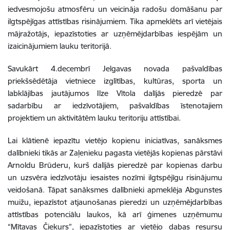
iedvesmojošu atmosfēru un veicināja radošu domāšanu par
ilgtspējīgas attīstības risinājumiem. Tika apmeklēts arī vietējais
mājražotājs, iepazīstoties ar uzņēmējdarbības iespējām un
izaicinājumiem lauku teritorijā.
Savukārt 4.decembrī Jelgavas novada pašvaldības
priekšsēdētāja vietniece izglītības, kultūras, sporta un
labklājības jautājumos Ilze Vītola dalījās pieredzē par
sadarbību ar iedzīvotājiem, pašvaldības īstenotajiem
projektiem un aktivitātēm lauku teritoriju attīstībai.
Lai klātienē iepazītu vietējo kopienu iniciatīvas, sanāksmes
dalībnieki tikās ar Zaļenieku pagasta vietējās kopienas pārstāvi
Arnoldu Brūderu, kurš dalījās pieredzē par kopienas darbu
un uzsvēra iedzīvotāju iesaistes nozīmi ilgtspējīgu risinājumu
veidošanā. Tāpat sanāksmes dalībnieki apmeklēja Abgunstes
muižu, iepazīstot atjaunošanas pieredzi un uzņēmējdarbības
attīstības potenciālu laukos, kā arī ģimenes uzņēmumu
“Mītavas Čiekurs”, iepazīstoties ar vietējo dabas resursu