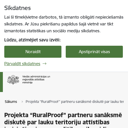
Pāriet uz lapas saturu
Sīkdatnes
Spied
lai meklētu
Enter
Lai šī tīmekļvietne darbotos, tā izmanto obligāti nepieciešamās
sīkdatnes. Ar Jūsu piekrišanu papildus šajā vietnē var tikt
izmantotas statistikas un sociālo mediju sīkdatnes.
Lūdzu, atzīmējiet savu izvēli:
Noraidīt
Apstiprināt visas
Pārvaldīt sīkdatnes
Sākums
Projekta “RuralProof” partneru sanāksmē diskutē par lauku teritori
Projekta “RuralProof” partneru sanāksmē
diskutē par lauku teritoriju attīstības