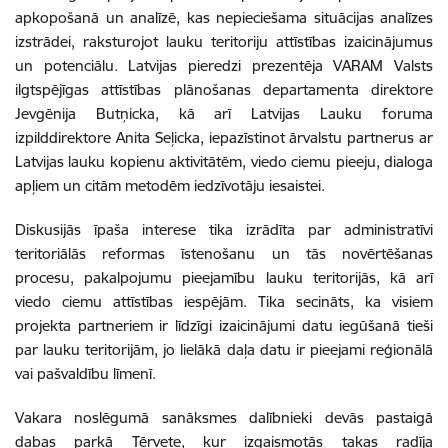
apkopošanā un analīzē, kas nepieciešama situācijas analīzes
izstrādei, raksturojot lauku teritoriju attīstības izaicinājumus
un potenciālu. Latvijas pieredzi prezentēja VARAM Valsts
ilgtspējīgas attīstības plānošanas departamenta direktore
Jevgēnija Butņicka, kā arī Latvijas Lauku foruma
izpilddirektore Anita Seļicka, iepazīstinot ārvalstu partnerus ar
Latvijas lauku kopienu aktivitātēm, viedo ciemu pieeju, dialoga
apļiem un citām metodēm iedzīvotāju iesaistei.
Diskusijās īpaša interese tika izrādīta par administratīvi
teritoriālās reformas īstenošanu un tās novērtēšanas
procesu, pakalpojumu pieejamību lauku teritorijās, kā arī
viedo ciemu attīstības iespējām. Tika secināts, ka visiem
projekta partneriem ir līdzīgi izaicinājumi datu iegūšanā tieši
par lauku teritorijām, jo lielākā daļa datu ir pieejami reģionālā
vai pašvaldību līmenī.
Vakara noslēgumā sanāksmes dalībnieki devās pastaigā
dabas parkā Tērvete, kur izgaismotās takas radīja