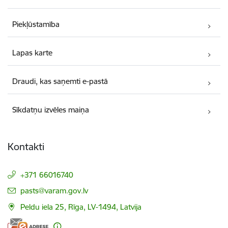
Piekļūstamība
Lapas karte
Draudi, kas saņemti e-pastā
Sīkdatņu izvēles maiņa
Kontakti
+371 66016740
E-pasts:
pasts@varam.gov.lv
Peldu iela 25, Rīga, LV-1494, Latvija