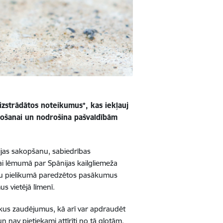
 izstrādātos noteikumus*, kas iekļauj
ežošanai un nodrošina pašvaldībām
ijas sakopšanu, sabiedrības
ai lēmumā par Spānijas kailgliemeža
kumu pielikumā paredzētos pasākumus
s vietējā līmenī.
iskus zaudējumus, kā arī var apdraudēt
n nav pietiekami attīrīti no tā gļotām.