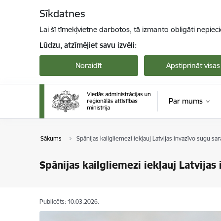
Pāriet uz lapas saturu
Sīkdatnes
Lai šī tīmekļvietne darbotos, tā izmanto obligāti nepiec
Lūdzu, atzīmējiet savu izvēli:
Noraidīt
Apstiprināt visas
Par mums
Sākums
Spānijas kailgliemezi iekļauj Latvijas invazīvo sugu sar
Spānijas kailgliemezi iekļauj Latvijas
Publicēts: 10.03.2026.