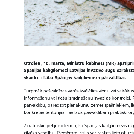
Otrdien, 10. martā, Ministru kabinets (MK) apstiprin
Spānijas kailgliemezi Latvijas invazīvo sugu sarak
skaidru rīcību Spānijas kailgliemeža pārvaldībai.
Turpmāk pašvaldības varēs izvēlēties vienu vai vairāk
informēšanu vai tiešu iznīcināšanu invāzijas kontrolei
pārvaldību, paredzot pienākumu zemes īpašniekiem, lie
konkrētās teritorijās. Tas ļaus pašvaldībām praktiski 
Zinātniskie pētījumi liecina, ka Spānijas kailgliemezi
cilvēka veselību. Piemēram, risks var rasties lietojot uz