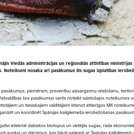
ājis Viedās administrācijas un reģionālās attīstības ministrijas
stā. Noteikumi nosaka arī pasākumus šīs sugas izplatības ierob
us pasākumus, piemēram, preventīvu aizsargzonu veidošanu, teritor
. Pašvaldības šos pasākumus varēs noteikt saistošajos noteikumos v
totājiem un tiesiskajiem valdītājiem īstenot attiecīgos MK notei
organizēt un koordinēt Spānijas kailgliemeža ierobežošanas pasākumu
s negatīvi ietekmē dabiskos biotopus un vietējās sugas, rada ekonom
turā augļus un dārzeņus, kas bijuši saskarē ar Spānijas kailgliemezi u