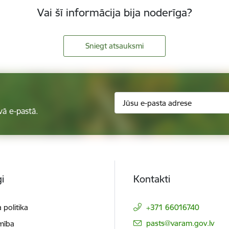
Vai šī informācija bija noderīga?
Sniegt atsauksmi
vā e-pastā.
i
Kontakti
 politika
+371 66016740
E-pasts:
pasts@varam.gov.lv
mība