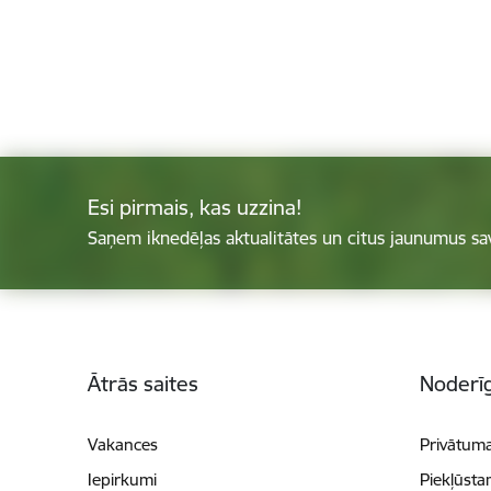
Esi pirmais, kas uzzina!
Saņem iknedēļas aktualitātes un citus jaunumus sa
Kājene
Ātrās saites
Noderīg
Vakances
Privātuma
Iepirkumi
Piekļūsta