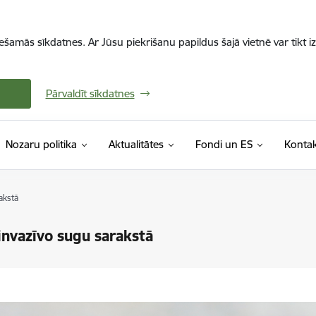
iešamās sīkdatnes. Ar Jūsu piekrišanu papildus šajā vietnē var tikt i
Pārvaldīt sīkdatnes
Nozaru politika
Aktualitātes
Fondi un ES
Kontak
akstā
 invazīvo sugu sarakstā