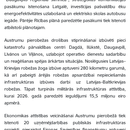
pasākumu īstenošana Latgalē, investīcijas pašvaldību ēku
energoefektivitātes uzlabošanā un elektrisko skolas autobusu
iegāde. Pārējie Rīcības plānā paredzētie pasākumi tiek īstenoti
atbilstoši plānotajam.
Austrumu pierobežas drošības stiprināšanai izbūvēti pieci
katastrofu pārvaldības centri Dagdā, Ilūkstē, Daugavpilī,
Līvānos un Viļānos, uzlabojot operatīvo dienestu sadarbību
un reaģēšanas spējas ārkārtas situācijās. Noslēgusies Latvijas–
Krievijas robežas žoga izbūve aptuveni 280 kilometru garumā,
kā arī pabeigti ārējās robežas apsardzībai nepieciešamās
infrastruktūras izbūves darbi uz Latvijas–Baltkrievijas
robežas. Tāpat turpinās militārās infrastruktūras attīstība,
kurai 2026. gadā paredzēti ieguldījumi 15,5 miljonu eiro
apmērā.
Ekonomikas attīstības veicināšanai Austrumu pierobežā tiek
īstenoti 20 uzņēmējdarbības publiskās infrastruktūras
projekti, piesaistot Eiropas Savienības finansējumu aptuveni