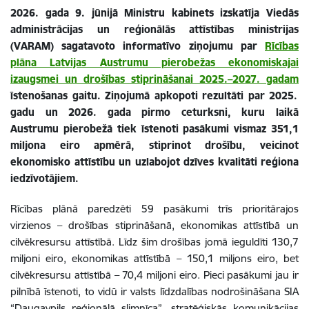
2026. gada 9. jūnijā Ministru kabinets izskatīja Viedās
administrācijas un reģionālās attīstības ministrijas
(VARAM) sagatavoto informatīvo ziņojumu par
Rīcības
plāna Latvijas Austrumu pierobežas ekonomiskajai
izaugsmei un drošības stiprināšanai 2025.–2027. gadam
īstenošanas gaitu. Ziņojumā apkopoti rezultāti par 2025.
gadu un 2026. gada pirmo ceturksni, kuru laikā
Austrumu pierobežā tiek īstenoti pasākumi vismaz 351,1
miljona eiro apmērā, stiprinot drošību, veicinot
ekonomisko attīstību un uzlabojot dzīves kvalitāti reģiona
iedzīvotājiem.
Rīcības plānā paredzēti 59 pasākumi trīs prioritārajos
virzienos – drošības stiprināšanā, ekonomikas attīstībā un
cilvēkresursu attīstībā. Līdz šim drošības jomā ieguldīti 130,7
miljoni eiro, ekonomikas attīstībā – 150,1 miljons eiro, bet
cilvēkresursu attīstībā – 70,4 miljoni eiro. Pieci pasākumi jau ir
pilnībā īstenoti, to vidū ir valsts līdzdalības nodrošināšana SIA
“Daugavpils reģionālā slimnīca”, stratēģiskās komunikācijas