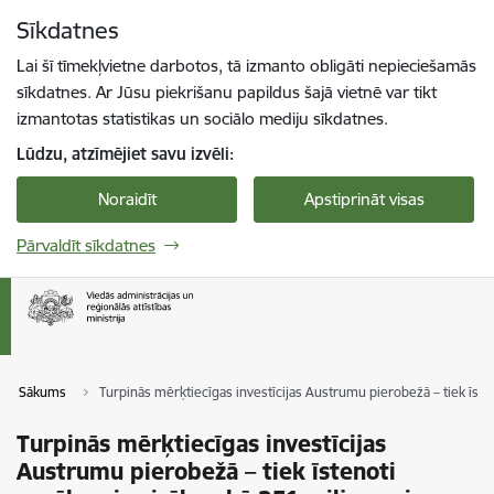
Pāriet uz lapas saturu
Sīkdatnes
Spied
lai meklētu
Enter
Lai šī tīmekļvietne darbotos, tā izmanto obligāti nepieciešamās
sīkdatnes. Ar Jūsu piekrišanu papildus šajā vietnē var tikt
izmantotas statistikas un sociālo mediju sīkdatnes.
Lūdzu, atzīmējiet savu izvēli:
Noraidīt
Apstiprināt visas
Pārvaldīt sīkdatnes
Sākums
Turpinās mērķtiecīgas investīcijas Austrumu pierobežā – tiek īst
Turpinās mērķtiecīgas investīcijas
Austrumu pierobežā – tiek īstenoti