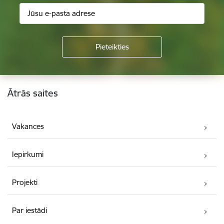
Kājene
Ātrās saites
Vakances
Iepirkumi
Projekti
Par iestādi