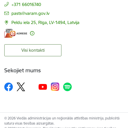
+371 66016740
E-pasts:
pasts@varam.gov.lv
Peldu iela 25, Rīga, LV-1494, Latvija
Visi kontakti
Sekojiet mums
© 2026 Viedās administrācijas un reģionālās attīstības ministrija, publicētā
satura visas tiesības aizsargātas.