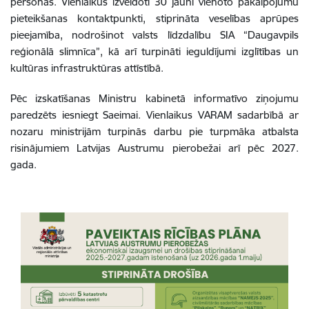
personas. Vienlaikus izveidoti 30 jauni vienoto pakalpojumu
pieteikšanas kontaktpunkti, stiprināta veselības aprūpes
pieejamība, nodrošinot valsts līdzdalību SIA “Daugavpils
reģionālā slimnīca”, kā arī turpināti ieguldījumi izglītības un
kultūras infrastruktūras attīstībā.
Pēc izskatīšanas Ministru kabinetā informatīvo ziņojumu
paredzēts iesniegt Saeimai. Vienlaikus VARAM sadarbībā ar
nozaru ministrijām turpinās darbu pie turpmāka atbalsta
risinājumiem Latvijas Austrumu pierobežai arī pēc 2027.
gada.