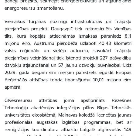
paneļu projekts, sekmējot energoefektivitāti un atjaunojamo
energoresursu izmantošanu.
Vienlaikus turpinās nozīmīgi infrastruktūras un mājokļu
pieejamības projekti. Daugavpilī tiek rekonstruēts Vienības
tilts, kura kopējās attiecināmās izmaksas pārsniedz 8,1
miljonu eiro. Austrumu pierobežā uzlaboti 40,43 kilometri
valsts reģionālo un vietējo autoceļu, savukārt mājokļu
pieejamības veicināšanai tiek īstenoti projekti 227 pašvaldību
dzīvokļu atjaunošanai un 57 jaunu dzīvokļu būvniecībai. Līdz
2029. gada beigām šim mērķim paredzēts ieguldīt Eiropas
Reģionālās attīstības fonda finansējumu 10,01 miljona eiro
apmērā.
Cilvēkresursu attīstības jomā apstiprināts Rēzeknes
Tehnoloģiju akadēmijas integrācijas plāns Rīgas Tehniskās
universitātes ekosistēmā, Malnavas koledžā licencētas jaunas
profesionālās augstākās izglītības programmas, bet ar
remigrācijas koordinatora atbalstu Latgalē atgriezušās 149