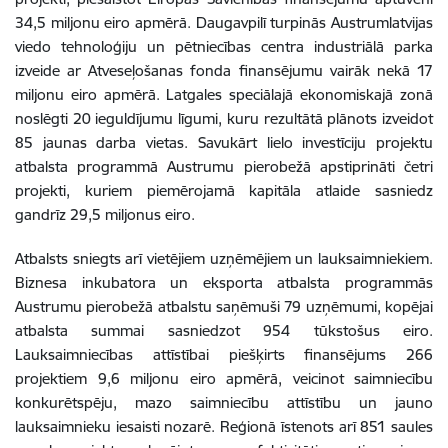
34,5 miljonu eiro apmērā. Daugavpilī turpinās Austrumlatvijas
viedo tehnoloģiju un pētniecības centra industriālā parka
izveide ar Atveseļošanas fonda finansējumu vairāk nekā 17
miljonu eiro apmērā. Latgales speciālajā ekonomiskajā zonā
noslēgti 20 ieguldījumu līgumi, kuru rezultātā plānots izveidot
85 jaunas darba vietas. Savukārt lielo investīciju projektu
atbalsta programmā Austrumu pierobežā apstiprināti četri
projekti, kuriem piemērojamā kapitāla atlaide sasniedz
gandrīz 29,5 miljonus eiro.
Atbalsts sniegts arī vietējiem uzņēmējiem un lauksaimniekiem.
Biznesa inkubatora un eksporta atbalsta programmās
Austrumu pierobežā atbalstu saņēmuši 79 uzņēmumi, kopējai
atbalsta summai sasniedzot 954 tūkstošus eiro.
Lauksaimniecības attīstībai piešķirts finansējums 266
projektiem 9,6 miljonu eiro apmērā, veicinot saimniecību
konkurētspēju, mazo saimniecību attīstību un jauno
lauksaimnieku iesaisti nozarē. Reģionā īstenots arī 851 saules