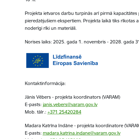
Projekta ietvaros darbu turpinās arī pirmā kapacitātes 
pieredzējušiem ekspertiem. Projekta laikā tiks rīkotas a
noderīgi rīki un materiāli.
Norises laiks: 2025. gada 1. novembris - 2028. gada 3
Kontaktinformācija:
Jānis Vēbers - projekta koordinators (VARAM)
E-pasts:
janis.vebers@varam.gov.lv
Mob.
tālr.
:
+371 25420284
Madara Katrīna
Indāne
- projekta koordinatore (VARA
E-pasts:
madara.katrina.
indane
@varam.gov.lv