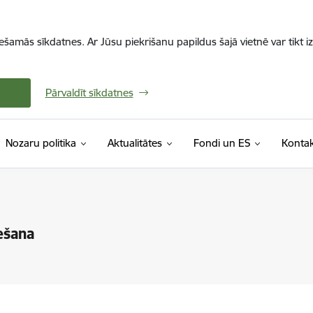
iešamās sīkdatnes. Ar Jūsu piekrišanu papildus šajā vietnē var tikt i
Pārvaldīt sīkdatnes
Nozaru politika
Aktualitātes
Fondi un ES
Kontak
ešana