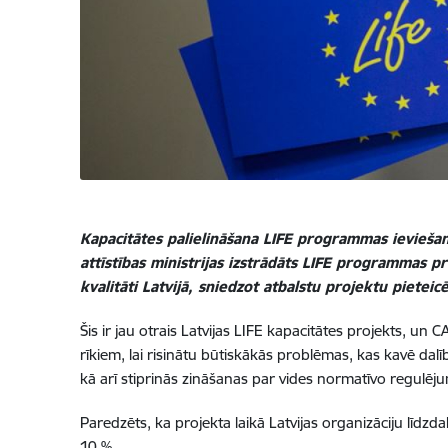
Kapacitātes palielināšana LIFE programmas ieviešan
attīstības ministrijas izstrādāts LIFE programmas
kvalitāti Latvijā, sniedzot atbalstu projektu pieteic
Šis ir jau otrais Latvijas LIFE kapacitātes projekts, u
rīkiem, lai risinātu būtiskākās problēmas, kas kavē dal
kā arī stiprinās zināšanas par vides normatīvo regulē
Paredzēts, ka projekta laikā Latvijas organizāciju līdz
10 %.