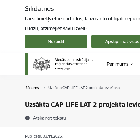
Pāriet uz lapas saturu
Sīkdatnes
Lai šī tīmekļvietne darbotos, tā izmanto obligāti nepiec
Lūdzu, atzīmējiet savu izvēli:
Noraidīt
Apstiprināt visas
Par mums
Sākums
Uzsākta CAP LIFE LAT 2 projekta ieviešana
Uzsākta CAP LIFE LAT 2 projekta ievi
Atskaņot tekstu
Publicēts: 03.11.2025.