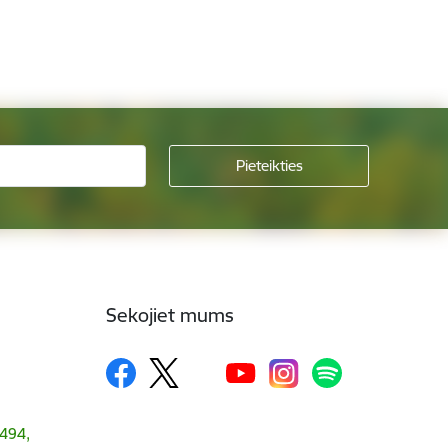
Sekojiet mums
1494,