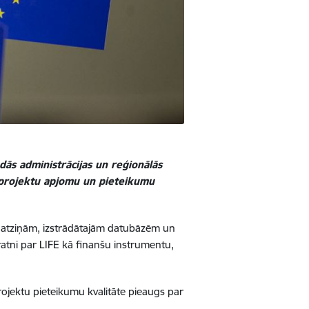
dās administrācijas un reģionālās
s projektu apjomu un pieteikumu
jām atziņām, izstrādātajām datubāzēm un
pratni par LIFE kā finanšu instrumentu,
projektu pieteikumu kvalitāte pieaugs par