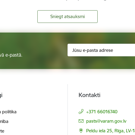
Sniegt atsauksmi
vā e-pastā.
i
Kontakti
 politika
+371 66016740
E-pasts:
pasts@varam.gov.lv
mība
Peldu iela 25, Rīga, LV-
te