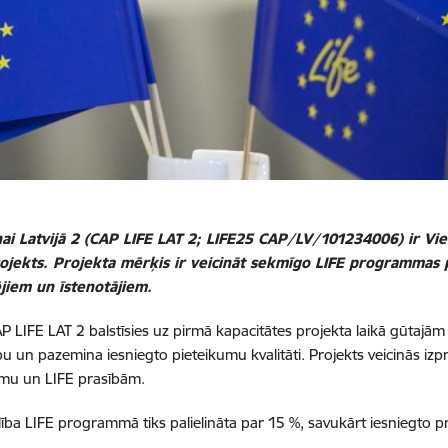
ai Latvijā 2 (CAP LIFE LAT 2; LIFE25 CAP/LV/101234006) ir Vie
 projekts. Projekta mērķis ir veicināt sekmīgo LIFE programma
ējiem un īstenotājiem.
n CAP LIFE LAT 2 balstīsies uz pirmā kapacitātes projekta laikā gūta
ību un pazemina iesniegto pieteikumu kvalitāti. Projekts veicinās iz
jumu un LIFE prasībām.
dalība LIFE programmā tiks palielināta par 15 %, savukārt iesniegto 