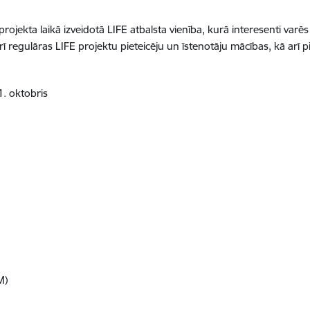
projekta laikā izveidotā LIFE atbalsta vienība, kurā interesenti var
rī regulāras LIFE projektu pieteicēju un īstenotāju mācības, kā arī p
1. oktobris
M)