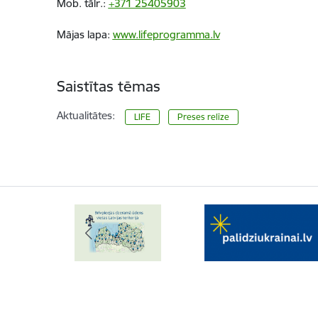
Mob.
tālr
.:
+371 25405903
Mājas lapa:
www.lifeprogramma.lv
Saistītas tēmas
Aktualitātes:
LIFE
Preses relīze