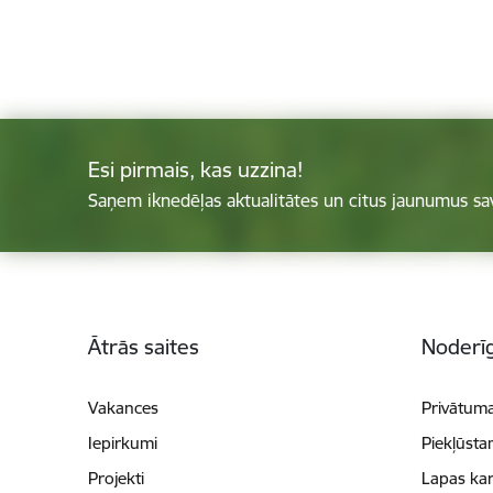
Esi pirmais, kas uzzina!
Saņem iknedēļas aktualitātes un citus jaunumus sa
Kājene
Ātrās saites
Noderīg
Vakances
Privātuma
Iepirkumi
Piekļūsta
Projekti
Lapas kar