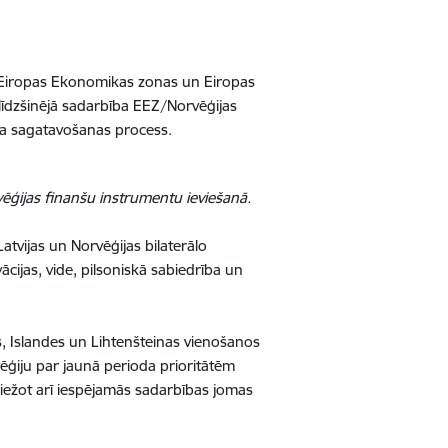
jas Eiropas Ekonomikas zonas un Eiropas
 līdzšinējā sadarbība EEZ/Norvēģijas
da sagatavošanas process.
ēģijas finanšu instrumentu ieviešanā.
atvijas un Norvēģijas bilaterālo
ācijas, vide, pilsoniskā sabiedrība un
s, Islandes un Lihtenšteinas vienošanos
ēģiju par jaunā perioda prioritātēm
priežot arī iespējamās sadarbības jomas