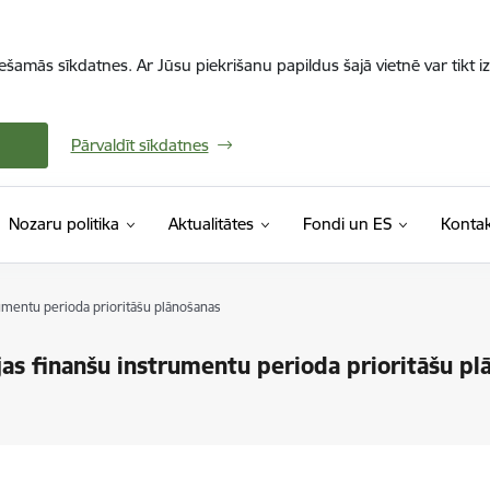
iešamās sīkdatnes. Ar Jūsu piekrišanu papildus šajā vietnē var tikt i
Pārvaldīt sīkdatnes
Nozaru politika
Aktualitātes
Fondi un ES
Kontak
umentu perioda prioritāšu plānošanas
as finanšu instrumentu perioda prioritāšu pl