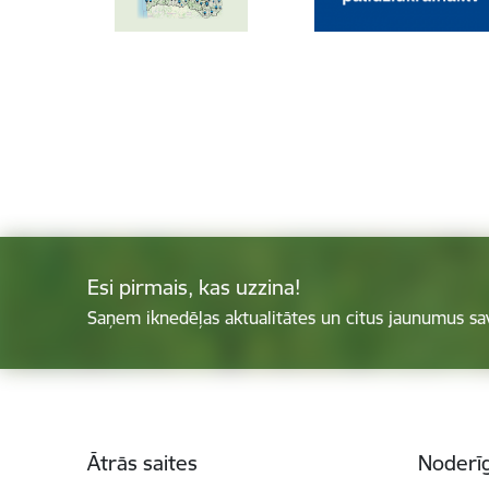
Esi pirmais, kas uzzina!
Saņem iknedēļas aktualitātes un citus jaunumus sa
Kājene
Ātrās saites
Noderīg