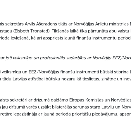
ais sekretārs Arvils Ašeradens tikās ar Norvēģijas Ārlietu ministri
ronstadu (Elsbeth Tronstad). Tikšanās laikā tika pārrunāta abu valstu
oda ieviešanā, kā arī apspriests jaunā finanšu instrumentu perio
ar ļoti veiksmīgo un profesionālo sadarbību ar Norvēģiju EEZ/Norv
oti veiksmīga un EEZ/Norvēģijas finanšu instrumenti būtiski stiprina L
ādu Latvijas attīstībai būtisku nozaru kā tieslietas, zinātne un inov
valsts sekretāri ar drīzumā gaidāmo Eiropas Komisijas un Norvēģija
jau drīzumā varēs uzsākt bilaterālās sarunas starp Latviju un Norv
sekretāre iepazīstināja ar jaunā perioda prioritāšu piedāvājumu, aps