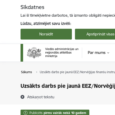
Pāriet uz lapas saturu
Sīkdatnes
Lai šī tīmekļvietne darbotos, tā izmanto obligāti nepiec
Lūdzu, atzīmējiet savu izvēli:
Noraidīt
Apstiprināt visas
Par mums
Sākums
Uzsākts darbs pie jaunā EEZ/Norvēģijas finanšu instr
Uzsākts darbs pie jaunā EEZ/Norvēģij
Atskaņot tekstu
Publicēts
pirms vairāk nekā 10 gadiem