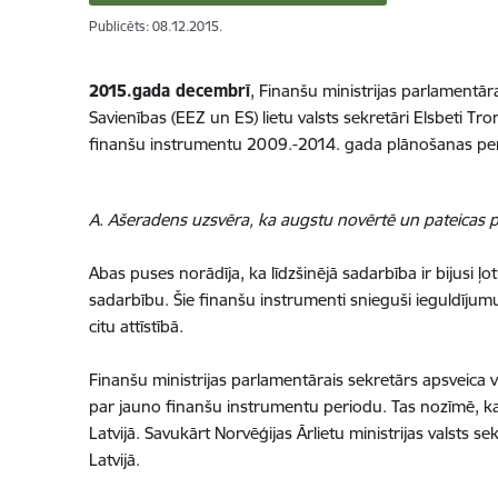
Publicēts: 08.12.2015.
2015.gada decembrī
, Finanšu ministrijas parlamentār
Savienības (EEZ un ES) lietu valsts sekretāri Elsbeti T
finanšu instrumentu 2009.-2014. gada plānošanas peri
A. Ašeradens uzsvēra, ka augstu novērtē un pateicas p
Abas puses norādīja, ka līdzšinējā sadarbība ir bijusi ļ
sadarbību. Šie finanšu instrumenti snieguši ieguldījumu t
citu attīstībā.
Finanšu ministrijas parlamentārais sekretārs apsveica 
par jauno finanšu instrumentu periodu. Tas nozīmē, ka 
Latvijā. Savukārt Norvēģijas Ārlietu ministrijas valsts 
Latvijā.