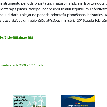
instrumentu perioda prioritātes, ir jāturpina līdz šim labi izveidotā p
oritārajās jomās, tādējādi nodrošinot lielāku ieguldījumu efektivitāt
zsākusi darbu pie jaunā perioda prioritāšu plānošanas, balstoties uz
s aizsardzības un reģionālās attīstības ministrija 2016.gada februār
lv/?id=48&zina=168
u instruments 2009. - 2014. gadā