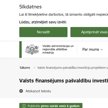
Pāriet uz lapas saturu
Sīkdatnes
Lai šī tīmekļvietne darbotos, tā izmanto obligāti nepiec
Lūdzu, atzīmējiet savu izvēli:
Noraidīt
Apstiprināt visas
Par mums
Sākums
Valsts finansējums pašvaldību investīciju projektiem
Valsts finansējums pašvaldību invest
Atskaņot tekstu
Publicēts
pirms vairāk nekā 6 gadiem