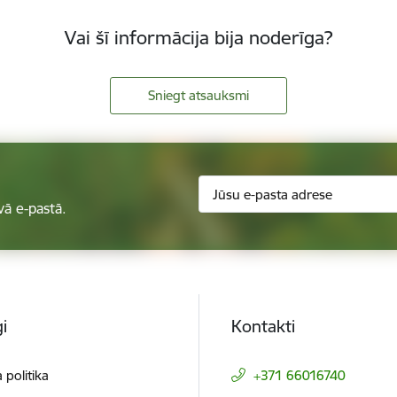
Vai šī informācija bija noderīga?
Sniegt atsauksmi
vā e-pastā.
i
Kontakti
 politika
+371 66016740