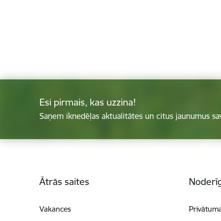
Esi pirmais, kas uzzina!
Saņem iknedēļas aktualitātes un citus jaunumus sa
Kājene
Ātrās saites
Noderīg
Vakances
Privātuma