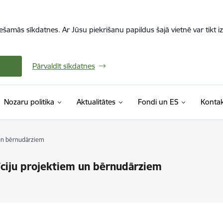
iešamās sīkdatnes. Ar Jūsu piekrišanu papildus šajā vietnē var tikt i
Pārvaldīt sīkdatnes
Nozaru politika
Aktualitātes
Fondi un ES
Kontak
 un bērnudārziem
īciju projektiem un bērnudārziem