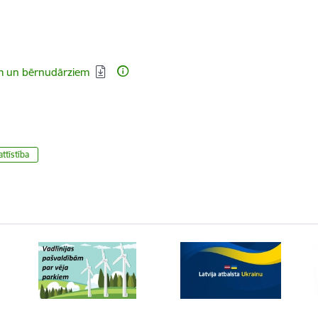
iem un bērnudārziem
ttīstība