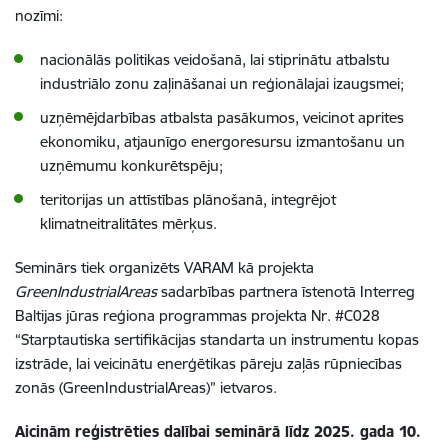
nozīmi:
nacionālās politikas veidošanā, lai stiprinātu atbalstu
industriālo zonu zaļināšanai un reģionālajai izaugsmei;
uzņēmējdarbības atbalsta pasākumos, veicinot aprites
ekonomiku, atjaunīgo energoresursu izmantošanu un
uzņēmumu konkurētspēju;
teritorijas un attīstības plānošanā, integrējot
klimatneitralitātes mērķus.
Seminārs tiek organizēts VARAM kā projekta
GreenIndustrialAreas
sadarbības partnera īstenotā Interreg
Baltijas jūras reģiona programmas projekta Nr. #C028
“Starptautiska sertifikācijas standarta un instrumentu kopas
izstrāde, lai veicinātu enerģētikas pāreju zaļās rūpniecības
zonās (GreenIndustrialAreas)” ietvaros.
Aicinām reģistrēties dalībai seminārā līdz 2025. gada 10.