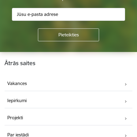
Kājene
Ātrās saites
Vakances
Iepirkumi
Projekti
Par iestādi