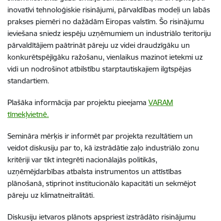
inovatīvi tehnoloģiskie risinājumi, pārvaldības modeļi un labās
prakses piemēri no dažādām Eiropas valstīm. Šo risinājumu
ieviešana sniedz iespēju uzņēmumiem un industriālo teritoriju
pārvaldītājiem paātrināt pāreju uz videi draudzīgāku un
konkurētspējīgāku ražošanu, vienlaikus mazinot ietekmi uz
vidi un nodrošinot atbilstību starptautiskajiem ilgtspējas
standartiem.
Plašāka informācija par projektu pieejama
VARAM
tīmekļvietnē.
Semināra mērķis ir informēt par projekta rezultātiem un
veidot diskusiju par to, kā izstrādātie zaļo industriālo zonu
kritēriji var tikt integrēti nacionālajās politikās,
uzņēmējdarbības atbalsta instrumentos un attīstības
plānošanā, stiprinot institucionālo kapacitāti un sekmējot
pāreju uz klimatneitralitāti.
Diskusiju ietvaros plānots apspriest izstrādāto risinājumu