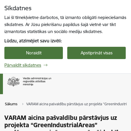
Pāriet uz lapas saturu
Sīkdatnes
Spied
lai meklētu
Enter
Lai šī tīmekļvietne darbotos, tā izmanto obligāti nepieciešamās
sīkdatnes. Ar Jūsu piekrišanu papildus šajā vietnē var tikt
izmantotas statistikas un sociālo mediju sīkdatnes.
Lūdzu, atzīmējiet savu izvēli:
Noraidīt
Apstiprināt visas
Pārvaldīt sīkdatnes
Sākums
VARAM aicina pašvaldību pārstāvjus uz projekta “GreenIndustrial
VARAM aicina pašvaldību pārstāvjus uz
projekta “GreenIndustrialAreas”