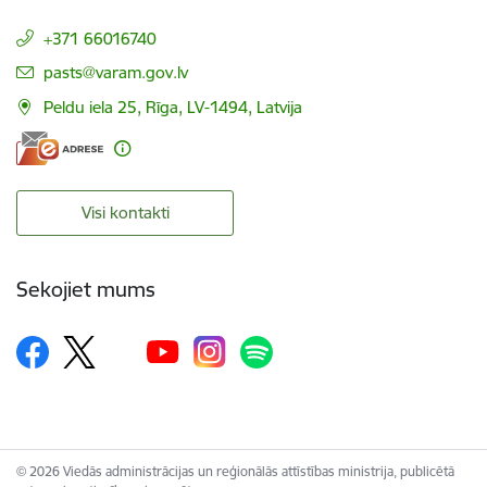
+371 66016740
E-pasts:
pasts@varam.gov.lv
Peldu iela 25, Rīga, LV-1494, Latvija
Visi kontakti
Sekojiet mums
© 2026 Viedās administrācijas un reģionālās attīstības ministrija, publicētā