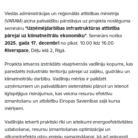
Viedās administrācijas un reģionālās attīstības ministrija
(VARAM) aicina pašvaldību pārstāvjus uz projekta noslēguma
semināru
“Uzņēmējdarbības infrastruktūras attīstība
pārejai uz klimatneitrālu ekonomiku”
. Seminārs notiks
2025. gada 17. decembrī
no plkst. 10.00 līdz 16.00
Riverspace
, Dēļu ielā 2, Rīgā.
Projekta ietvaros izstrādāts visaptverošs vadlīniju kopums, kas
paredzēts industriālo teritoriju pārejai uz zaļāku, gudrāku un
klimatneitrālu darbību. Vadlīniju mērķis ir palīdzēt
uzņēmumiem un pašvaldībām sistemātiski plānot un īstenot
ilgtspējīgus risinājumus, kas veicina resursu efektīvu
izmantošanu un atbilstību Eiropas Savienības zaļā kursa
mērķiem.
Vadlīnijās ietverti praktiski rīki un ieteikumi energoefektivitātes
uzlabošanai, resursu izmantošanas optimizācijai un
siltumnīcefekta gāzu emisiju samazināšanai, kā arī apkopoti