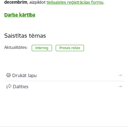
decembrim
, aizpildot
tiešsaistes reģistrācijas formu
.
Darba kārtība
Saistītas tēmas
Aktualitātes:
Interreg
Preses relīze
Drukāt lapu
Dalīties