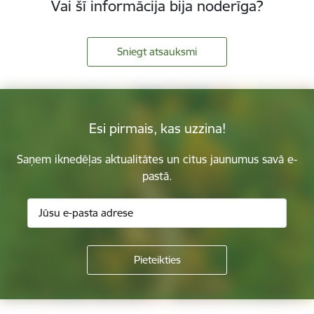
Vai šī informācija bija noderīga?
Sniegt atsauksmi
Esi pirmais, kas uzzina!
Saņem iknedēļas aktualitātes un citus jaunumus savā e-
pastā.
Kājene