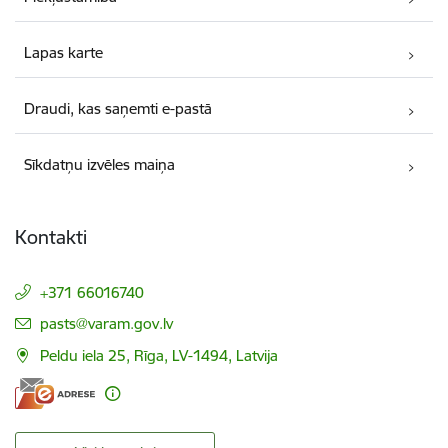
Lapas karte
Draudi, kas saņemti e-pastā
Sīkdatņu izvēles maiņa
Kontakti
+371 66016740
E-pasts:
pasts@varam.gov.lv
Peldu iela 25, Rīga, LV-1494, Latvija