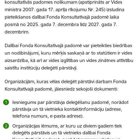
konsultatīvās padomes nolikumam (apstiprināts ar Vides
ministra 2007. gada 17. aprīļa rīkojumu Nr. 245) izsludina
pieteikšanos dalībai Fonda Konsultatīvajā padomē laika
posmā no 2025. gada 7. decembra līdz 2027. gada 7.
decembrim.
Dalībai Fonda Konsultatīvajā padomē var pieteikties biedrības
un nodibinājumi, kuru mērķis saskaņā ar to statūtiem ir vides
aizsardzība, kā arī ar vides izglītības un vides zinātnes attīstību
saistītu institūciju deleģēti pārstāvji.
Organizācijām, kuras vēlas deleģēt pārstāvi darbam Fonda
Konsultatīvajā padomē, jāiesniedz sekojoši dokumenti:
Iesniegums par pārstāvja deleģēšanu padomē, norādot
pārstāvja un tā vietnieka kontaktinformāciju (adrese,
telefona numurs, e-pasta adrese).
Organizācijas lēmums, ar kuru uz diviem gadiem tiek
deleģēts pārstāvis un tā vietnieks dalībai Fonda