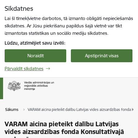
Pāriet uz lapas saturu
Sīkdatnes
Spied
lai meklētu
Enter
Lai šī tīmekļvietne darbotos, tā izmanto obligāti nepieciešamās
sīkdatnes. Ar Jūsu piekrišanu papildus šajā vietnē var tikt
izmantotas statistikas un sociālo mediju sīkdatnes.
Lūdzu, atzīmējiet savu izvēli:
Noraidīt
Apstiprināt visas
Pārvaldīt sīkdatnes
Sākums
VARAM aicina pieteikt dalību Latvijas vides aizsardzības fonda Ko
VARAM aicina pieteikt dalību Latvijas
vides aizsardzības fonda Konsultatīvajā