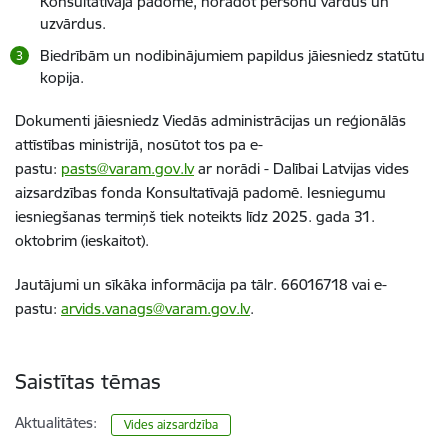
Konsultatīvajā padomē, norādot personu vārdus un
uzvārdus.
Biedrībām un nodibinājumiem papildus jāiesniedz statūtu
kopija.
Dokumenti jāiesniedz Viedās administrācijas un reģionālās
attīstības ministrijā, nosūtot tos pa e-
pastu:
pasts@varam.gov.lv
ar norādi - Dalībai Latvijas vides
aizsardzības fonda Konsultatīvajā padomē. Iesniegumu
iesniegšanas termiņš tiek noteikts līdz 2025. gada 31.
oktobrim (ieskaitot).
Jautājumi un sīkāka informācija pa tālr. 66016718 vai e-
pastu:
arvids.vanags@varam.gov.lv
.
Saistītas tēmas
Aktualitātes:
Vides aizsardzība