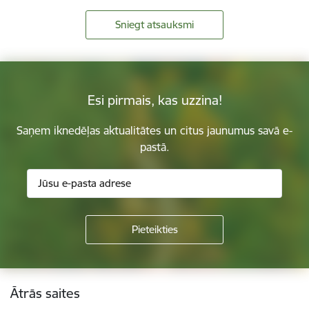
Sniegt atsauksmi
Esi pirmais, kas uzzina!
Saņem iknedēļas aktualitātes un citus jaunumus savā e-
pastā.
Kājene
Ātrās saites