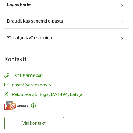
Lapas karte
Draudi, kas saņemti e-pastā
Sīkdatņu izvēles maiņa
Kontakti
+371 66016740
E-pasts:
pasts@varam.gov.lv
Peldu iela 25, Rīga, LV-1494, Latvija
Visi kontakti