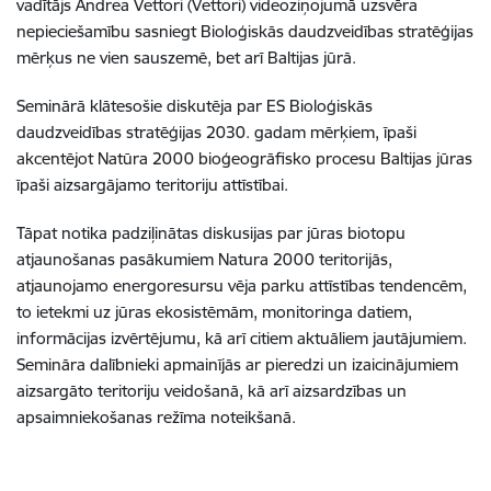
vadītājs Andrea Vettori (Vettori) videoziņojumā uzsvēra
nepieciešamību sasniegt Bioloģiskās daudzveidības stratēģijas
mērķus ne vien sauszemē, bet arī Baltijas jūrā.
Seminārā klātesošie diskutēja par ES Bioloģiskās
daudzveidības stratēģijas 2030. gadam mērķiem, īpaši
akcentējot Natūra 2000 bioģeogrāfisko procesu Baltijas jūras
īpaši aizsargājamo teritoriju attīstībai.
Tāpat notika padziļinātas diskusijas par jūras biotopu
atjaunošanas pasākumiem Natura 2000 teritorijās,
atjaunojamo energoresursu vēja parku attīstības tendencēm,
to ietekmi uz jūras ekosistēmām, monitoringa datiem,
informācijas izvērtējumu, kā arī citiem aktuāliem jautājumiem.
Semināra dalībnieki apmainījās ar pieredzi un izaicinājumiem
aizsargāto teritoriju veidošanā, kā arī aizsardzības un
apsaimniekošanas režīma noteikšanā.