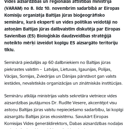
Vides aizsardzības un reģionālās attīstības ministrija
(VARAM) no 8. līdz 10. novembrim sadarbībā ar Eiropas
Komisiju organizēja Baltijas jūras bioģeogrāfisko
semināru, kurā eksperti un vides politikas veidotāji no
astoņām Baltijas jūras dalībvalstīm diskutēja par Eiropas
Savienības (ES) Bioloģiskās daudzveidības stratēģijā
noteikto mērķi izveidot kopīgu ES aizsargāto teritoriju
tīklu.
Seminārā piedalījās ap 60 dalībniekiem no Baltijas jūras
piekrastes valstīm – Latvijas, Lietuvas, Igaunijas, Polijas,
Vācijas, Somijas, Zviedrijas un Dānijas pārstāvot gan valsts
iestādes, nevalstiskās organizācijas un zinātniskās institūcijas.
Semināru atklāja ministrijas valsts sekretāra vietniece vides
aizsardzības jautājumos Dr. Rudīte Vesere, akcentējot visu
astoņu Baltijas jūras valstu nepieciešamo sadarbību, lai kopīgi
aizsargātu Baltijas jūras ekosistēmu. Savukārt Eiropas
Komisijas Vides ģenerāldirektors, Dabas aizsardzības nodaļas