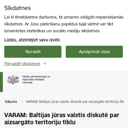
Pāriet uz lapas saturu
Sīkdatnes
Spied
lai meklētu
Enter
Lai šī tīmekļvietne darbotos, tā izmanto obligāti nepieciešamās
sīkdatnes. Ar Jūsu piekrišanu papildus šajā vietnē var tikt
izmantotas statistikas un sociālo mediju sīkdatnes.
Lūdzu, atzīmējiet savu izvēli:
Noraidīt
Apstiprināt visas
Pārvaldīt sīkdatnes
Sākums
VARAM: Baltijas jūras valstis diskutē par aizsargāto teritoriju tīklu
VARAM: Baltijas jūras valstis diskutē par
aizsargāto teritoriju tīklu