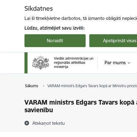
Pāriet uz lapas saturu
Sīkdatnes
Lai šī tīmekļvietne darbotos, tā izmanto obligāti nepiec
Lūdzu, atzīmējiet savu izvēli:
Noraidīt
Apstiprināt visas
Par mums
Sākums
VARAM ministrs Edgars Tavars kopā ar Ministru prezide
VARAM ministrs Edgars Tavars kopā ar
savienību
Atskaņot tekstu