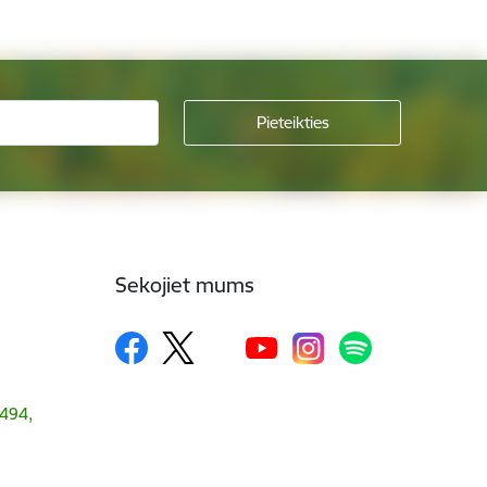
Sekojiet mums
1494,