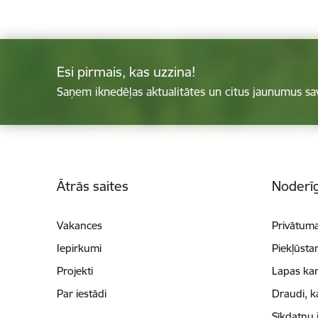
Esi pirmais, kas uzzina!
Saņem iknedēļas aktualitātes un citus jaunumus sa
Kājene
Ātrās saites
Noderīg
Vakances
Privātuma
Iepirkumi
Piekļūsta
Projekti
Lapas kar
Par iestādi
Draudi, k
Sīkdatņu 