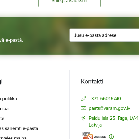
Sniegt atsauksmi
vā e-pastā.
i
Kontakti
 politika
+371 66016740
E-pasts:
pasts@varam.gov.lv
mība
Peldu iela 25, Rīga, LV-
te
Latvija
as saņemti e-pastā
izvēles maiņa