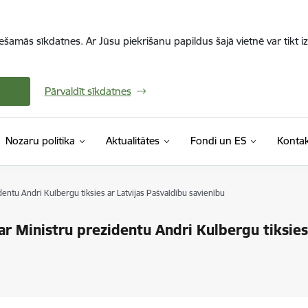
iešamās sīkdatnes. Ar Jūsu piekrišanu papildus šajā vietnē var tikt i
Pārvaldīt sīkdatnes
Nozaru politika
Aktualitātes
Fondi un ES
Kontak
ntu Andri Kulbergu tiksies ar Latvijas Pašvaldību savienību
 Ministru prezidentu Andri Kulbergu tiksies 