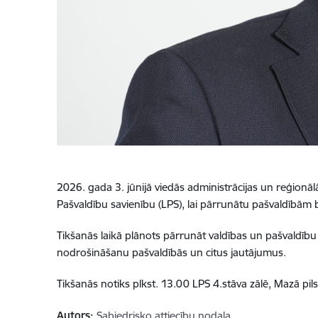
2026. gada 3. jūnijā viedās administrācijas un reģionāl
Pašvaldību savienību (LPS), lai pārrunātu pašvaldībām
Tikšanās laikā plānots pārrunāt valdības un pašvaldību
nodrošināšanu pašvaldībās un citus jautājumus.
Tikšanās notiks plkst. 13.00 LPS 4.stāva zālē, Mazā pils 
Autors:
Sabiedrisko attiecību nodaļa