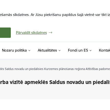
iešamās sīkdatnes. Ar Jūsu piekrišanu papildus šajā vietnē var tikt i
Pārvaldīt sīkdatnes
Nozaru politika
Aktualitātes
Fondi un ES
Kontak
ēs Saldus novadu un piedalīsies Kurzemes plānošanas reģiona Attīstības padom
ba vizītē apmeklēs Saldus novadu un piedalī