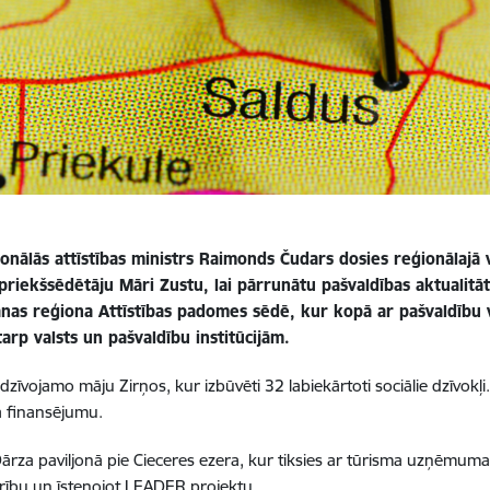
ionālās attīstības ministrs Raimonds Čudars dosies reģionālajā v
riekšsēdētāju Māri Zustu, lai pārrunātu pašvaldības aktualitāte
anas reģiona Attīstības padomes sēdē, kur kopā ar pašvaldību 
tarp valsts un pašvaldību institūcijām.
dzīvojamo māju Zirņos, kur izbūvēti 32 labiekārtoti sociālie dzīvokļi
a finansējumu.
ārza paviljonā pie Cieceres ezera, kur tiksies ar tūrisma uzņēmuma 
edrību un īstenojot LEADER projektu.