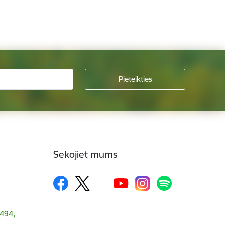
Sekojiet mums
1494,