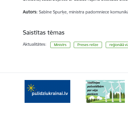
Autors:
Sabīne Spurķe, ministra padomniece komunikā
Saistītas tēmas
Aktualitātes:
Ministrs
Preses relīze
reģionālā vi