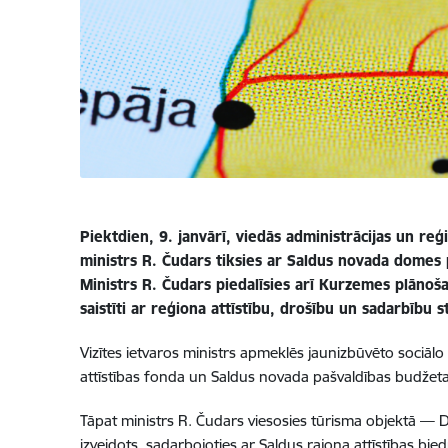
Piektdien, 9. janvārī, viedās administrācijas un reģ
ministrs R. Čudars tiksies ar Saldus novada domes p
Ministrs R. Čudars piedalīsies arī Kurzemes plānoš
saistīti ar reģiona attīstību, drošību un sadarbību s
Vizītes ietvaros ministrs apmeklēs jaunizbūvēto sociālo 
attīstības fonda un Saldus novada pašvaldības budžet
Tāpat ministrs R. Čudars viesosies tūrisma objektā — D
izveidots, sadarbojoties ar Saldus rajona attīstības bi