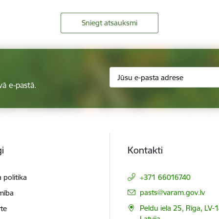
Sniegt atsauksmi
vā e-pastā.
i
Kontakti
 politika
+371 66016740
E-pasts:
pasts@varam.gov.lv
mība
Peldu iela 25, Rīga, LV-
te
Latvija