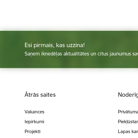
Esi pirmais, kas uzzina!
Saņem iknedēļas aktualitātes un citus jaunumus sa
Kājene
Ātrās saites
Noderīg
Vakances
Privātuma
Iepirkumi
Piekļūsta
Projekti
Lapas kar