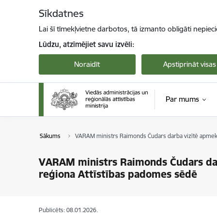
Pāriet uz lapas saturu
Sīkdatnes
Lai šī tīmekļvietne darbotos, tā izmanto obligāti nepiec
Lūdzu, atzīmējiet savu izvēli:
Noraidīt
Apstiprināt visas
Par mums
Sākums
VARAM ministrs Raimonds Čudars darba vizītē apmekl
VARAM ministrs Raimonds Čudars dar
reģiona Attīstības padomes sēdē
Publicēts: 08.01.2026.