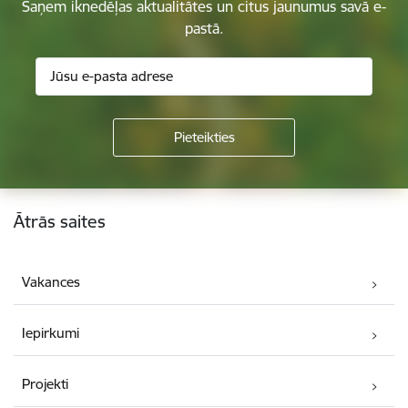
Saņem iknedēļas aktualitātes un citus jaunumus savā e-
pastā.
Kājene
Ātrās saites
Vakances
Iepirkumi
Projekti