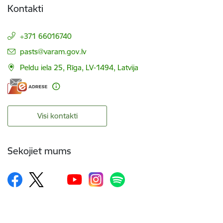
Kontakti
+371 66016740
E-pasts:
pasts@varam.gov.lv
Peldu iela 25, Rīga, LV-1494, Latvija
Visi kontakti
Sekojiet mums