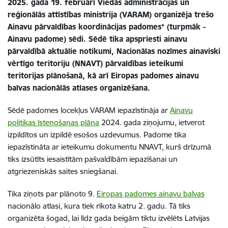
2025. gada 19. februārī Viedās administrācijas un
reģionālās attīstības ministrija (VARAM) organizēja trešo
Ainavu pārvaldības koordinācijas padomes* (turpmāk -
Ainavu padome) sēdi. Sēdē tika apspriesti ainavu
pārvaldībā aktuālie notikumi, Nacionālas nozīmes ainaviski
vērtīgo teritoriju (NNAVT) pārvaldības ieteikumi
teritorijas plānošanā, kā arī Eiropas padomes ainavu
balvas nacionālās atlases organizēšana.
Sēdē padomes locekļus VARAM iepazīstināja ar
Ainavu
politikas īstenošanas plāna
2024. gada ziņojumu, ietverot
izpildītos un izpildē esošos uzdevumus. Padome tika
iepazīstināta ar ieteikumu dokumentu NNAVT, kurš drīzumā
tiks izsūtīts iesaistītām pašvaldībām iepazīšanai un
atgriezeniskās saites sniegšanai.
Tika ziņots par plānoto 9.
Eiropas padomes ainavu balvas
nacionālo atlasi, kura tiek rīkota katru 2. gadu. Tā tiks
organizēta šogad, lai līdz gada beigām tiktu izvēlēts Latvijas