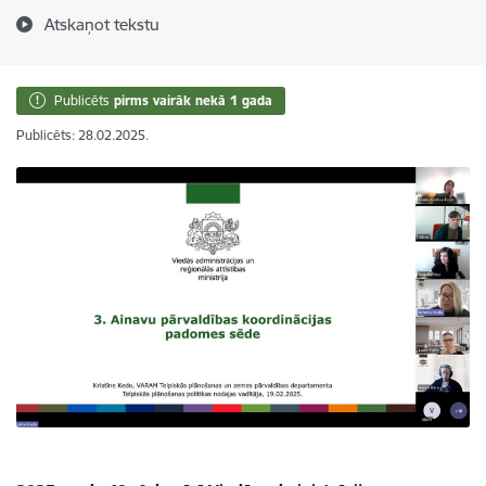
Atskaņot tekstu
Publicēts
pirms vairāk nekā 1 gada
Publicēts: 28.02.2025.