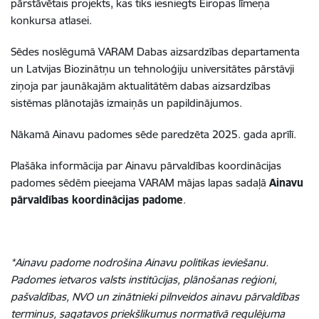
pārstāvētais projekts, kas tiks iesniegts Eiropas līmeņa
konkursa atlasei.
Sēdes noslēgumā VARAM Dabas aizsardzības departamenta
un Latvijas Biozinātņu un tehnoloģiju universitātes pārstāvji
ziņoja par jaunākajām aktualitātēm dabas aizsardzības
sistēmas plānotajās izmaiņās un papildinājumos.
Nākamā Ainavu pado
mes sēde paredzēta 2025. gada
aprīlī.
Plašāka informācija par Ainavu pārvaldības koordinācijas
padomes sēdēm pieejama VARAM mājas lapas sadaļā
Ainavu
pārvaldības koordinācijas padome
.
*Ainavu padome nodrošina Ainavu politikas ieviešanu.
Padomes ietvaros valsts institūcijas, plānošanas reģioni,
pašvaldības, NVO un zinātnieki pilnveidos ainavu pārvaldības
terminus, sagatavos priekšlikumus normatīvā regulējuma