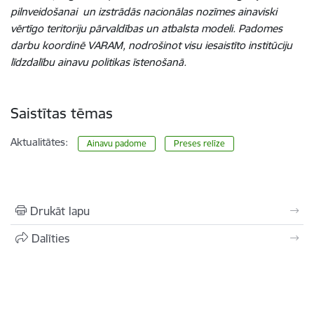
pilnveidošanai un izstrādās nacionālas nozīmes ainaviski
vērtīgo teritoriju pārvaldības un atbalsta modeli. Padomes
darbu koordinē VARAM, nodrošinot visu iesaistīto institūciju
līdzdalību ainavu politikas īstenošanā.
Saistītas tēmas
Aktualitātes:
Ainavu padome
Preses relīze
Drukāt lapu
Dalīties