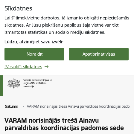
Pāriet uz lapas saturu
Sīkdatnes
Spied
lai meklētu
Enter
Lai šī tīmekļvietne darbotos, tā izmanto obligāti nepieciešamās
sīkdatnes. Ar Jūsu piekrišanu papildus šajā vietnē var tikt
izmantotas statistikas un sociālo mediju sīkdatnes.
Lūdzu, atzīmējiet savu izvēli:
Noraidīt
Apstiprināt visas
Pārvaldīt sīkdatnes
Sākums
VARAM norisinājās trešā Ainavu pārvaldības koordinācijas padom
VARAM norisinājās trešā Ainavu
pārvaldības koordinācijas padomes sēde