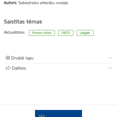
Autors:
Sabiedrisko attiecību nodaļa
Saistītas tēmas
Aktualitātes:
Preses relīze
OECD
Latgale
Drukāt lapu
Dalīties