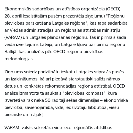
Ekonomiskās sadarbības un attīstības organizācija (OECD)
28. aprīlī iesaistītajām pusēm prezentēja ziņojumu) “Reģionu
pievilcības pārskatīšana Latgales reģionā”, kas tapa sadarbībā
ar Viedās administrācijas un reģionālās attīstības ministriju
(VARAM) un Latgales plānošanas reģionu. Tas ir pirmais šāda
veida izvērtējums Latvijā, un Latgale kļuva par pirmo reģionu
Baltijā, kas analizēts pēc OECD reģionu pievilcības
metodoloģijas.
Ziņojums sniedz padziļinātu ieskatu Latgales stiprajās pusēs
un izaicinājumos, kā arī piedāvā starptautiski salīdzināmus
datus un konkrētas rekomendācijas reģiona attīstībai. OECD
analīzē izmantots tā sauktais “pievilcības kompass”, kurā
izvērtēti vairāk nekā 50 rādītāji sešās dimensijās – ekonomiskā
pievilcība, savienojamība, vide, iedzīvotāju labbūtība, viesu
piesaiste un mājokļi.
VARAM valsts sekretāra vietniece reģionālās attīstības