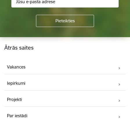
Kājene
Ātrās saites
Vakances
Iepirkumi
Projekti
Par iestādi