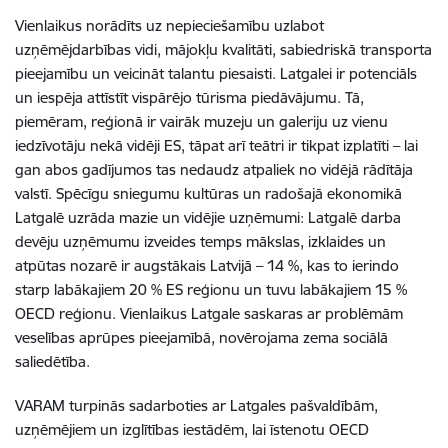
Vienlaikus norādīts uz nepieciešamību uzlabot
uzņēmējdarbības vidi, mājokļu kvalitāti, sabiedriskā transporta
pieejamību un veicināt talantu piesaisti. Latgalei ir potenciāls
un iespēja attīstīt vispārējo tūrisma piedāvājumu. Tā,
piemēram, reģionā ir vairāk muzeju un galeriju uz vienu
iedzīvotāju nekā vidēji ES, tāpat arī teātri ir tikpat izplatīti – lai
gan abos gadījumos tas nedaudz atpaliek no vidējā rādītāja
valstī. Spēcīgu sniegumu kultūras un radošajā ekonomikā
Latgalē uzrāda mazie un vidējie uzņēmumi: Latgalē darba
devēju uzņēmumu izveides temps mākslas, izklaides un
atpūtas nozarē ir augstākais Latvijā – 14 %, kas to ierindo
starp labākajiem 20 % ES reģionu un tuvu labākajiem 15 %
OECD reģionu. Vienlaikus Latgale saskaras ar problēmām
veselības aprūpes pieejamībā, novērojama zema sociālā
saliedētība.
VARAM turpinās sadarboties ar Latgales pašvaldībām,
uzņēmējiem un izglītības iestādēm, lai īstenotu OECD