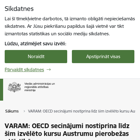
Pāriet uz lapas saturu
Sīkdatnes
Spied
lai meklētu
Enter
Lai šī tīmekļvietne darbotos, tā izmanto obligāti nepieciešamās
sīkdatnes. Ar Jūsu piekrišanu papildus šajā vietnē var tikt
izmantotas statistikas un sociālo mediju sīkdatnes.
Lūdzu, atzīmējiet savu izvēli:
Noraidīt
Apstiprināt visas
Pārvaldīt sīkdatnes
Sākums
VARAM: OECD secinājumi nostiprina līdz šim izvēlēto kursu Austr
VARAM: OECD secinājumi nostiprina līdz
šim izvēlēto kursu Austrumu pierobežas