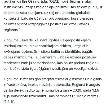
jautājumos Ilze Oša norāda: “OECD novērtējums ir labs
instruments Latvijas reģionālajai politikai – tas sniedz jaunu, uz
datiem balstītu skatījumu uz reģionu attīstību globālajā
kontekstā. Latgale kļūst par pilot-reģionu, kura pieredze
palīdzēs veidot ilgtspējīgākas politikas arī citos Latvijas
reģionos.”
Ziņojumā uzsvērts, ka, neraugoties uz ģeopolitiskajiem
izaicinājumiem un ekonomiskajiem riskiem, Latgalei ir
ievērojams potenciāls – stipra kultūras identitāte, bagāts
dabas mantojums. Tā, piemēram, Latgale uzrāda pozitīvas
tendences emisiju samazināšanā, kas palīdz padarīt reģionu
par labāku vietu ilgtspējīgām investīcijām un veselīgai dzīvei.
Ziņojumā ir izceltas gan starptautiskas augstskolas un digitāla
infrastruktūra, izceļot inovāciju potenciālu. Reģionā ir augsts
darba devēju radīto uzņēmumu īpatsvars – 2020. gadā 12,6
% jaunizveidoto uzņēmumu, kas pārsniedz ES vidējo rādītāju
(9,1 %).