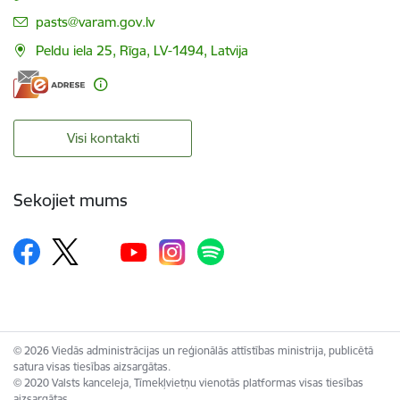
E-pasts:
pasts@varam.gov.lv
Peldu iela 25, Rīga, LV-1494, Latvija
Visi kontakti
Sekojiet mums
© 2026 Viedās administrācijas un reģionālās attīstības ministrija, publicētā
satura visas tiesības aizsargātas.
© 2020 Valsts kanceleja, Tīmekļvietņu vienotās platformas visas tiesības
aizsargātas.