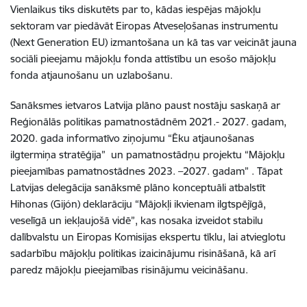
Vienlaikus tiks diskutēts par to, kādas iespējas mājokļu
sektoram var piedāvāt Eiropas Atveseļošanas instrumentu
(Next Generation EU) izmantošana un kā tas var veicināt jauna
sociāli pieejamu mājokļu fonda attīstību un esošo mājokļu
fonda atjaunošanu un uzlabošanu.
Sanāksmes ietvaros Latvija plāno paust nostāju saskaņā ar
Reģionālās politikas pamatnostādnēm 2021.- 2027. gadam,
2020. gada informatīvo ziņojumu “Ēku atjaunošanas
ilgtermiņa stratēģija” un pamatnostādņu projektu “Mājokļu
pieejamības pamatnostādnes 2023. –2027. gadam” . Tāpat
Latvijas delegācija sanāksmē plāno konceptuāli atbalstīt
Hihonas (Gijón) deklarāciju “Mājokļi ikvienam ilgtspējīgā,
veselīgā un iekļaujošā vidē”, kas nosaka izveidot stabilu
dalībvalstu un Eiropas Komisijas ekspertu tīklu, lai atvieglotu
sadarbību mājokļu politikas izaicinājumu risināšanā, kā arī
paredz mājokļu pieejamības risinājumu veicināšanu.