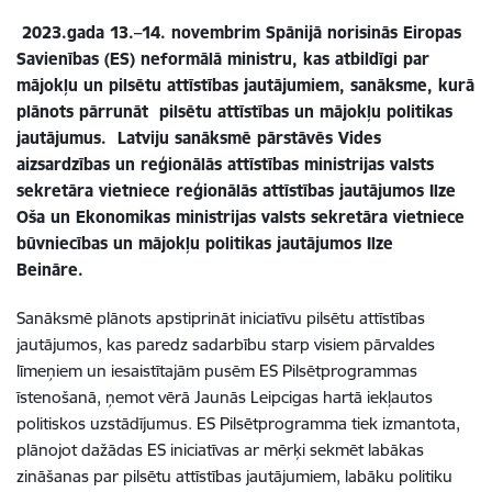
2023.gada 13.–14. novembrim Spānijā norisinās Eiropas
Savienības (ES) neformālā ministru, kas atbildīgi par
mājokļu un pilsētu attīstības jautājumiem, sanāksme, kurā
plānots pārrunāt pilsētu attīstības un mājokļu politikas
jautājumus. Latviju sanāksmē pārstāvēs Vides
aizsardzības un reģionālās attīstības ministrijas valsts
sekretāra vietniece reģionālās attīstības jautājumos Ilze
Oša un Ekonomikas ministrijas valsts sekretāra vietniece
būvniecības un mājokļu politikas jautājumos Ilze
Beināre.
Sanāksmē plānots apstiprināt iniciatīvu pilsētu attīstības
jautājumos, kas paredz sadarbību starp visiem pārvaldes
līmeņiem un iesaistītajām pusēm ES Pilsētprogrammas
īstenošanā, ņemot vērā Jaunās Leipcigas hartā iekļautos
politiskos uzstādījumus. ES Pilsētprogramma tiek izmantota,
plānojot dažādas ES iniciatīvas ar mērķi sekmēt labākas
zināšanas par pilsētu attīstības jautājumiem, labāku politiku