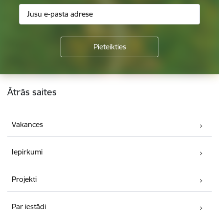
Kājene
Ātrās saites
Vakances
Iepirkumi
Projekti
Par iestādi