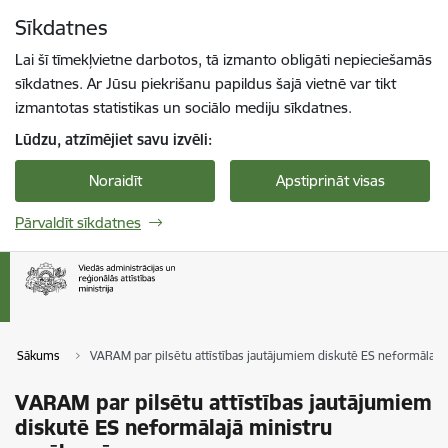
Pāriet uz lapas saturu
Sīkdatnes
Spied
lai meklētu
Enter
Lai šī tīmekļvietne darbotos, tā izmanto obligāti nepieciešamās
sīkdatnes. Ar Jūsu piekrišanu papildus šajā vietnē var tikt
izmantotas statistikas un sociālo mediju sīkdatnes.
Lūdzu, atzīmējiet savu izvēli:
Noraidīt
Apstiprināt visas
Pārvaldīt sīkdatnes
Sākums
VARAM par pilsētu attīstības jautājumiem diskutē ES neformālaj
VARAM par pilsētu attīstības jautājumiem
diskutē ES neformālajā ministru