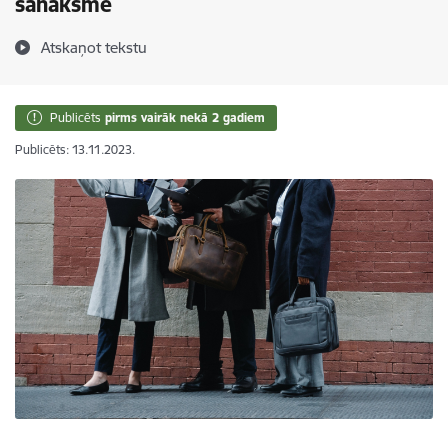
sanāksmē
Atskaņot tekstu
Publicēts
pirms vairāk nekā 2 gadiem
Publicēts: 13.11.2023.