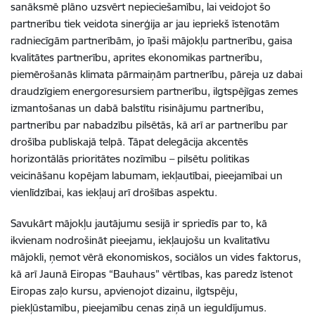
sanāksmē plāno uzsvērt nepieciešamību, lai veidojot šo
partnerību tiek veidota sinerģija ar jau iepriekš īstenotām
radniecīgām partnerībām, jo īpaši mājokļu partnerību, gaisa
kvalitātes partnerību, aprites ekonomikas partnerību,
piemērošanās klimata pārmaiņām partnerību, pāreja uz dabai
draudzīgiem energoresursiem partnerību, ilgtspējīgas zemes
izmantošanas un dabā balstītu risinājumu partnerību,
partnerību par nabadzību pilsētās, kā arī ar partnerību par
drošība publiskajā telpā. Tāpat delegācija akcentēs
horizontālās prioritātes nozīmību – pilsētu politikas
veicināšanu kopējam labumam, iekļautībai, pieejamībai un
vienlīdzībai, kas iekļauj arī drošības aspektu.
Savukārt mājokļu jautājumu sesijā ir spriedīs par to, kā
ikvienam nodrošināt pieejamu, iekļaujošu un kvalitatīvu
mājokli, ņemot vērā ekonomiskos, sociālos un vides faktorus,
kā arī Jaunā Eiropas “Bauhaus” vērtības, kas paredz īstenot
Eiropas zaļo kursu, apvienojot dizainu, ilgtspēju,
piekļūstamību, pieejamību cenas ziņā un ieguldījumus.