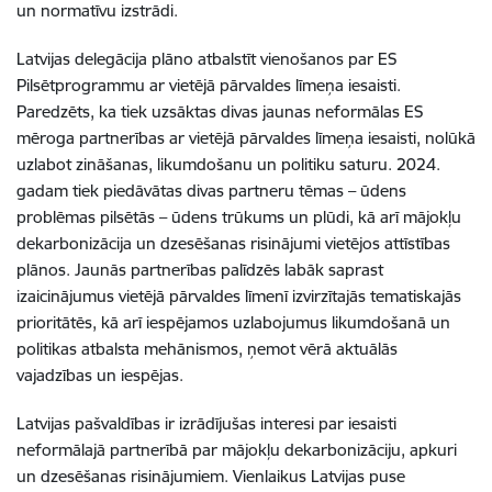
un normatīvu izstrādi.
Latvijas delegācija plāno atbalstīt vienošanos par ES
Pilsētprogrammu ar vietējā pārvaldes līmeņa iesaisti.
Paredzēts, ka tiek uzsāktas divas jaunas neformālas ES
mēroga partnerības ar vietējā pārvaldes līmeņa iesaisti, nolūkā
uzlabot zināšanas, likumdošanu un politiku saturu. 2024.
gadam tiek piedāvātas divas partneru tēmas – ūdens
problēmas pilsētās – ūdens trūkums un plūdi, kā arī mājokļu
dekarbonizācija un dzesēšanas risinājumi vietējos attīstības
plānos. Jaunās partnerības palīdzēs labāk saprast
izaicinājumus vietējā pārvaldes līmenī izvirzītajās tematiskajās
prioritātēs, kā arī iespējamos uzlabojumus likumdošanā un
politikas atbalsta mehānismos, ņemot vērā aktuālās
vajadzības un iespējas.
Latvijas pašvaldības ir izrādījušas interesi par iesaisti
neformālajā partnerībā par mājokļu dekarbonizāciju, apkuri
un dzesēšanas risinājumiem. Vienlaikus Latvijas puse