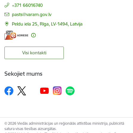
+371 66016740
E-pasts:
pasts@varam.gov.lv
Peldu iela 25, Rīga, LV-1494, Latvija
Visi kontakti
Sekojiet mums
© 2026 Viedās administrācijas un reģionālās attīstības ministrija, publicētā
satura visas tiesības aizsargātas.