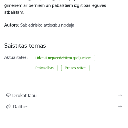
ģimenēm ar bērniem un pabalstiem izglītības ieguves
atbalstam.
Autors:
Sabiedrisko attiecību nodaļa
Saistītas tēmas
Aktualitātes:
Līdzekli neparedzētiem gadījumiem
Pašvaldības
Preses relīze
Drukāt lapu
Dalīties