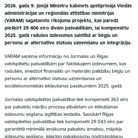
2026. gada 9. jūnijā Ministru kabinets apstiprināja Viedās
administrācijas un reģionālās attīstības ministrijas
(VARAM) sagatavoto rīkojuma projektu, kas paredz
piešķirt 29 406 eiro divām pašvaldībām, lai kompensētu
2025. gadā radušos izdevumus saistībā ar bēgļu un
personu ar alternatīvo statusu uzņemšanu un integrāciju.
VARAM saņēma informāciju no Jūrmalas un Rīgas
valstspilsētu pašvaldībām par faktiskajiem izdevumiem, kas
radušies, sniedzot finansiālo un materiālo palīdzību bēgļu un
personu ar alternatīvo statusu uzņemšanas un
sociālekonomiskās iekļaušanas pasākumiem 2025. gadā.
Jūrmalas valstspilsētas pašvaldībai tiek kompensēti 363 eiro
par pabalstu mācību procesa atbalstam un ēdināšanas
izdevumu segšanu izglītības iestādēs. Savukārt Rīgas
valstspilsētas pašvaldībai tiek kompensēti 29 043 eiro par
garantētā minimālā ienākuma pabalstu izmaksu, mājokļa
izdevumu segšanu, īslaicīgo pakalpojumu nodrošināšanu