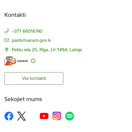
Kontakti
+371 66016740
E-pasts:
pasts@varam.gov.lv
Peldu iela 25, Rīga, LV-1494, Latvija
Visi kontakti
Sekojiet mums