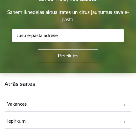
Saņem iknedēļas aktualitātes un citus jaunumus savā e-
pastā.
Kājene
Ātrās saites
Vakances
Iepirkumi