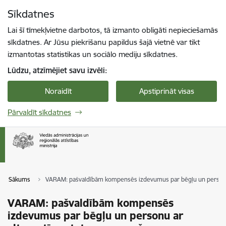
Pāriet uz lapas saturu
Sīkdatnes
Spied
lai meklētu
Enter
Lai šī tīmekļvietne darbotos, tā izmanto obligāti nepieciešamās
sīkdatnes. Ar Jūsu piekrišanu papildus šajā vietnē var tikt
izmantotas statistikas un sociālo mediju sīkdatnes.
Lūdzu, atzīmējiet savu izvēli:
Noraidīt
Apstiprināt visas
Pārvaldīt sīkdatnes
Sākums
VARAM: pašvaldībām kompensēs izdevumus par bēgļu un personu 
VARAM: pašvaldībām kompensēs
izdevumus par bēgļu un personu ar