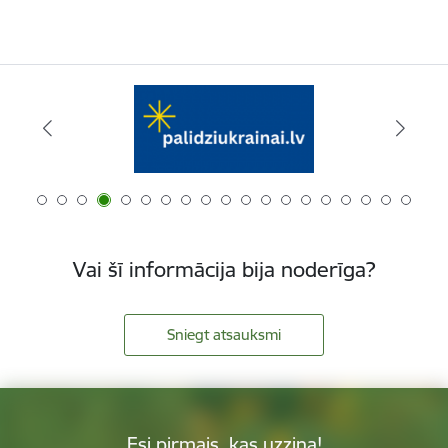
Vai šī informācija bija noderīga?
Sniegt atsauksmi
Esi pirmais, kas uzzina!