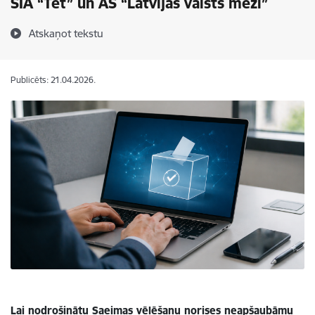
SIA “Tet” un AS “Latvijas valsts meži”
Atskaņot tekstu
Publicēts: 21.04.2026.
Lai nodrošinātu Saeimas vēlēšanu norises neapšaubāmu