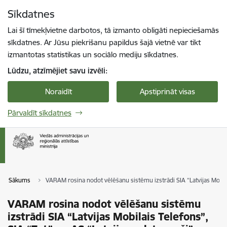
Pāriet uz lapas saturu
Sīkdatnes
Spied
lai meklētu
Enter
Lai šī tīmekļvietne darbotos, tā izmanto obligāti nepieciešamās
sīkdatnes. Ar Jūsu piekrišanu papildus šajā vietnē var tikt
izmantotas statistikas un sociālo mediju sīkdatnes.
Lūdzu, atzīmējiet savu izvēli:
Noraidīt
Apstiprināt visas
Pārvaldīt sīkdatnes
Sākums
VARAM rosina nodot vēlēšanu sistēmu izstrādi SIA “Latvijas Mobilai
VARAM rosina nodot vēlēšanu sistēmu
izstrādi SIA “Latvijas Mobilais Telefons”,