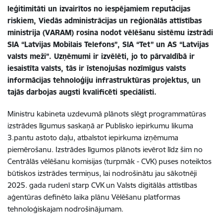
leģitimitāti un izvairītos no iespējamiem reputācijas
riskiem, Viedās administrācijas un reģionālās attīstības
ministrija (VARAM) rosina nodot vēlēšanu sistēmu izstrādi
SIA “Latvijas Mobilais Telefons”, SIA “Tet” un AS “Latvijas
valsts meži”. Uzņēmumi ir izvēlēti, jo to pārvaldībā ir
iesaistīta valsts, tās ir īstenojušas nozīmīgus valsts
informācijas tehnoloģiju infrastruktūras projektus, un
tajās darbojas augsti kvalificēti speciālisti.
Ministru kabineta uzdevumā plānots slēgt programmatūras
izstrādes līgumus saskaņā ar Publisko iepirkumu likuma
3.pantu astoto daļu, atbalstot iepirkuma izņēmuma
piemērošanu. Izstrādes līgumos plānots ievērot līdz šim no
Centrālās vēlēšanu komisijas (turpmāk - CVK) puses noteiktos
būtiskos izstrādes termiņus, lai nodrošinātu jau sākotnēji
2025. gada rudenī starp CVK un Valsts digitālās attīstības
aģentūras definēto laika plānu Vēlēšanu platformas
tehnoloģiskajam nodrošinājumam.