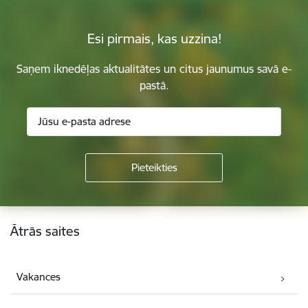
Esi pirmais, kas uzzina!
Saņem iknedēļas aktualitātes un citus jaunumus savā e-
pastā.
Kājene
Ātrās saites
Vakances