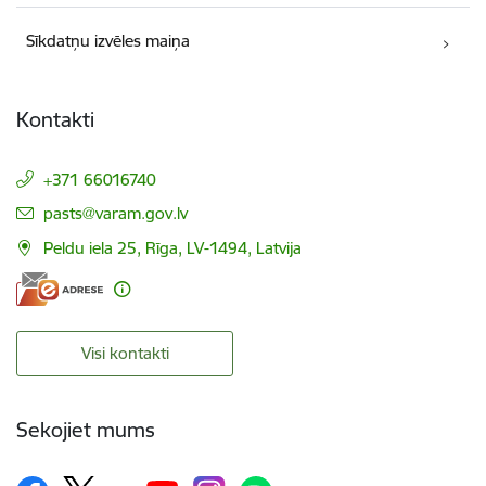
Sīkdatņu izvēles maiņa
Kontakti
+371 66016740
E-pasts:
pasts@varam.gov.lv
Peldu iela 25, Rīga, LV-1494, Latvija
Visi kontakti
Sekojiet mums