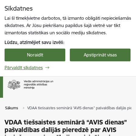
Pāriet uz lapas saturu
Sīkdatnes
Spied
lai meklētu
Enter
Lai šī tīmekļvietne darbotos, tā izmanto obligāti nepieciešamās
sīkdatnes. Ar Jūsu piekrišanu papildus šajā vietnē var tikt
izmantotas statistikas un sociālo mediju sīkdatnes.
Lūdzu, atzīmējiet savu izvēli:
Noraidīt
Apstiprināt visas
Pārvaldīt sīkdatnes
Sākums
VDAA tiešsaistes seminārā “AVIS dienas” pašvaldības dalījās pier
VDAA tiešsaistes seminārā “AVIS dienas”
pašvaldības dalījās pieredzē par AVIS