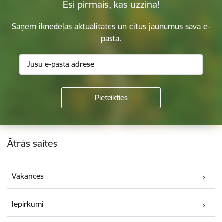
Esi pirmais, kas uzzina!
Saņem iknedēļas aktualitātes un citus jaunumus savā e-
pastā.
Kājene
Ātrās saites
Vakances
Iepirkumi