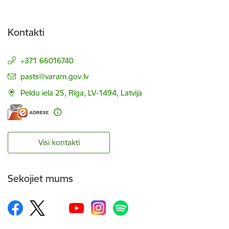
Kontakti
+371 66016740
E-pasts:
pasts@varam.gov.lv
Peldu iela 25, Rīga, LV-1494, Latvija
Visi kontakti
Sekojiet mums