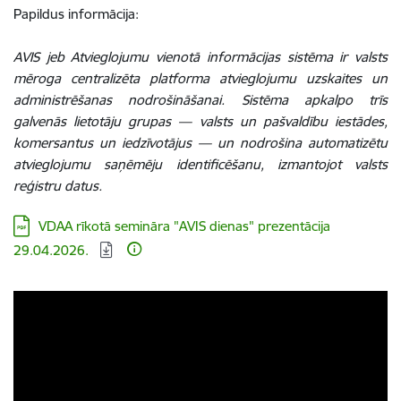
Papildus informācija:
AVIS jeb Atvieglojumu vienotā informācijas sistēma ir valsts
mēroga centralizēta platforma atvieglojumu uzskaites un
administrēšanas nodrošināšanai. Sistēma apkalpo trīs
galvenās lietotāju grupas — valsts un pašvaldību iestādes,
komersantus un iedzīvotājus — un nodrošina automatizētu
atvieglojumu saņēmēju identificēšanu, izmantojot valsts
reģistru datus.
Lejupielādēt:
VDAA rīkotā semināra "AVIS dienas" prezentācija
29.04.2026.