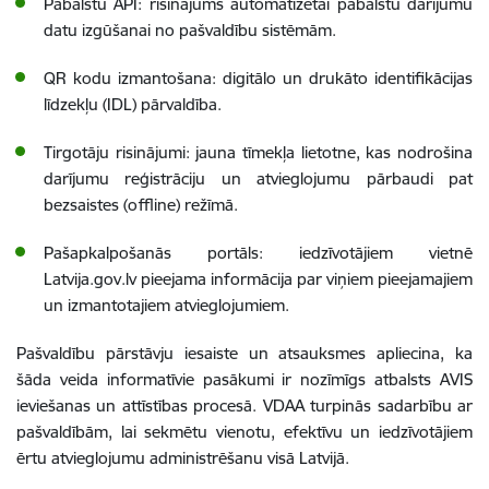
Pabalstu API: risinājums automatizētai pabalstu darījumu
datu izgūšanai no pašvaldību sistēmām.
QR kodu izmantošana: digitālo un drukāto identifikācijas
līdzekļu (IDL) pārvaldība.
Tirgotāju risinājumi: jauna tīmekļa lietotne, kas nodrošina
darījumu reģistrāciju un atvieglojumu pārbaudi pat
bezsaistes (offline) režīmā.
Pašapkalpošanās portāls: iedzīvotājiem vietnē
Latvija.gov.lv pieejama informācija par viņiem pieejamajiem
un izmantotajiem atvieglojumiem.
Pašvaldību pārstāvju iesaiste un atsauksmes apliecina, ka
šāda veida informatīvie pasākumi ir nozīmīgs atbalsts AVIS
ieviešanas un attīstības procesā. VDAA turpinās sadarbību ar
pašvaldībām, lai sekmētu vienotu, efektīvu un iedzīvotājiem
ērtu atvieglojumu administrēšanu visā Latvijā.