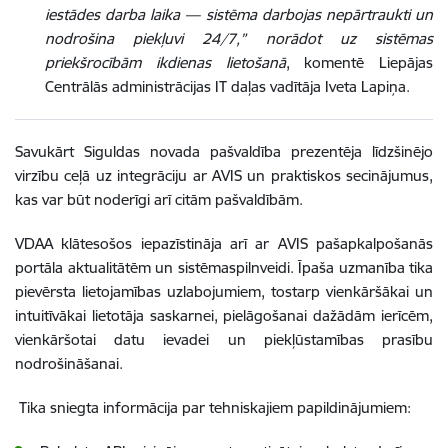
iestādes darba laika — sistēma darbojas nepārtraukti un
nodrošina piekļuvi 24/7,” norādot uz sistēmas
priekšrocībām ikdienas lietošanā
, komentē Liepājas
Centrālās administrācijas IT daļas vadītāja Iveta Lapiņa.
Savukārt Siguldas novada pašvaldība prezentēja līdzšinējo
virzību ceļā uz integrāciju ar AVIS un praktiskos secinājumus,
kas var būt noderīgi arī citām pašvaldībām.
VDAA klātesošos iepazīstināja arī ar AVIS pašapkalpošanās
portāla aktualitātēm un sistēmaspilnveidi. Īpaša uzmanība tika
pievērsta lietojamības uzlabojumiem, tostarp vienkāršākai un
intuitīvākai lietotāja saskarnei, pielāgošanai dažādām ierīcēm,
vienkāršotai datu ievadei un piekļūstamības prasību
nodrošināšanai.
Tika sniegta informācija par tehniskajiem papildinājumiem: