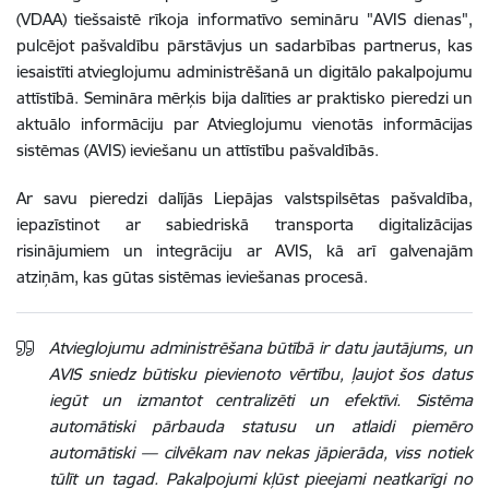
(VDAA) tiešsaistē rīkoja informatīvo semināru "AVIS dienas",
pulcējot pašvaldību pārstāvjus un sadarbības partnerus, kas
iesaistīti atvieglojumu administrēšanā un digitālo pakalpojumu
attīstībā. Semināra mērķis bija dalīties ar praktisko pieredzi un
aktuālo informāciju par Atvieglojumu vienotās informācijas
sistēmas (AVIS) ieviešanu un attīstību pašvaldībās.
Ar savu pieredzi dalījās Liepājas valstspilsētas pašvaldība,
iepazīstinot ar sabiedriskā transporta digitalizācijas
risinājumiem un integrāciju ar AVIS, kā arī galvenajām
atziņām, kas gūtas sistēmas ieviešanas procesā.
Atvieglojumu administrēšana būtībā ir datu jautājums, un
AVIS sniedz būtisku pievienoto vērtību, ļaujot šos datus
iegūt un izmantot centralizēti un efektīvi. Sistēma
automātiski pārbauda statusu un atlaidi piemēro
automātiski — cilvēkam nav nekas jāpierāda, viss notiek
tūlīt un tagad. Pakalpojumi kļūst pieejami neatkarīgi no