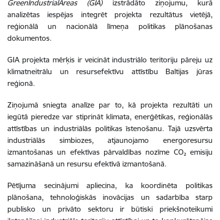
GreenIndustrialAreas (GIA)
izstrādāto ziņojumu, kurā
analizētas iespējas integrēt projekta rezultātus vietējā,
reģionālā un nacionālā līmeņa politikas plānošanas
dokumentos.
GIA projekta mērķis ir veicināt industriālo teritoriju pāreju uz
klimatneitrālu un resursefektīvu attīstību Baltijas jūras
reģionā.
Ziņojumā sniegta analīze par to, kā projekta rezultāti un
iegūtā pieredze var stiprināt klimata, enerģētikas, reģionālās
attīstības un industriālās politikas īstenošanu. Tajā uzsvērta
industriālās simbiozes, atjaunojamo energoresursu
izmantošanas un efektīvas pārvaldības nozīme CO₂ emisiju
samazināšanā un resursu efektīvā izmantošanā.
Pētījuma secinājumi apliecina, ka koordinēta politikas
plānošana, tehnoloģiskās inovācijas un sadarbība starp
publisko un privāto sektoru ir būtiski priekšnoteikumi