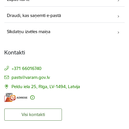
Draudi, kas saņemti e-pastā
Sīkdatņu izvēles maiņa
Kontakti
+371 66016740
E-pasts:
pasts@varam.gov.lv
Peldu iela 25, Rīga, LV-1494, Latvija
Visi kontakti