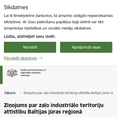
Pāriet uz lapas saturu
Sīkdatnes
Spied
lai meklētu
Enter
Lai šī tīmekļvietne darbotos, tā izmanto obligāti nepieciešamās
sīkdatnes. Ar Jūsu piekrišanu papildus šajā vietnē var tikt
izmantotas statistikas un sociālo mediju sīkdatnes.
Lūdzu, atzīmējiet savu izvēli:
Noraidīt
Apstiprināt visas
Pārvaldīt sīkdatnes
Sākums
Ziņojums par zaļo industriālo teritoriju attīstību Baltijas jūras reģi
Ziņojums par zaļo industriālo teritoriju
attīstību Baltijas jūras reģionā