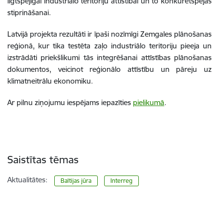
ilgtspējīgai industriālo teritoriju attīstībai un to konkurētspējas
stiprināšanai.
Latvijā projekta rezultāti ir īpaši nozīmīgi Zemgales plānošanas
reģionā, kur tika testēta zaļo industriālo teritoriju pieeja un
izstrādāti priekšlikumi tās integrēšanai attīstības plānošanas
dokumentos, veicinot reģionālo attīstību un pāreju uz
klimatneitrālu ekonomiku.
Ar pilnu ziņojumu iespējams iepazīties
pielikumā
.
Saistītas tēmas
Aktualitātes:
Baltijas jūra
Interreg