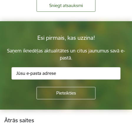
Sniegt atsauksmi
Esi pirmais, kas uzzina!
Saņem iknedēļas aktualitātes un citus jaunumus savā e-
pastā.
Kājene
Ātrās saites