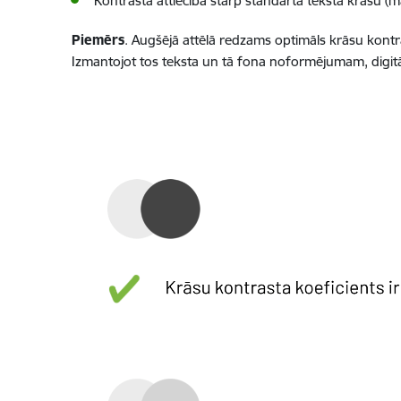
Kontrasta attiecība starp standarta teksta krāsu (
Piemērs
. Augšējā attēlā redzams optimāls krāsu kontra
Izmantojot tos teksta un tā fona noformējumam, digitā