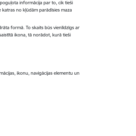
oguļota informācija par to, cik tieši
pie katras no kļūdām parādīsies maza
drāta formā. To skaits būs vienlīdzīgs ar
aistītā ikona, tā norādot, kurā tieši
mācijas, ikonu, navigācijas elementu un