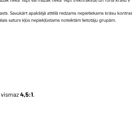
mazāk nekā 18pt vai mazāk nekā 14pt treknrakstā) un fona krāsu ir 
sts. Savukārt apakšējā attēlā redzams nepietiekams krāsu kontrasts,
lais saturs kļūs nepiekļūstams noteiktām lietotāju grupām.