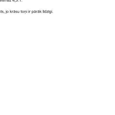
vismaz 4,5:1.
 jo krāsu toņi ir pārāk līdzīgi.