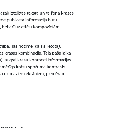
azāk izteiktas teksta un tā fona krāsas
ietnē publicētā informācija būtu
bet arī uz attēlu kompozīcijām,
ība. Tas nozīmē, ka šīs lietotāju
s krāsas kombinācija. Tajā pašā laikā
u), augsti krāsu kontrasti informācijas
t samērīgs krāsu spožuma kontrasts.
 lasa uz maziem ekrāniem, piemēram,