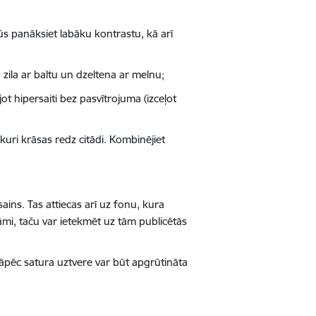
jūs panāksiet labāku kontrastu, kā arī
zila ar baltu un dzeltena ar melnu;
jot hipersaiti bez pasvītrojuma (izceļot
 kuri krāsas redz citādi. Kombinējiet
ains. Tas attiecas arī uz fonu, kura
āmi, taču var ietekmēt uz tām publicētās
 tāpēc satura uztvere var būt apgrūtināta