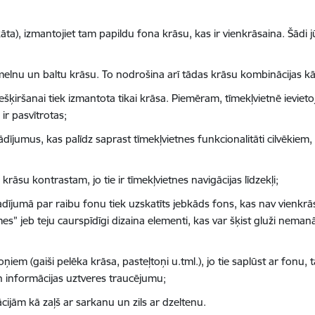
āta), izmantojiet tam papildu fona krāsu, kas ir vienkrāsaina. Šādi 
melnu un baltu krāsu. To nodrošina arī tādas krāsu kombinācijas kā 
iešķiršanai tiek izmantota tikai krāsa. Piemēram, tīmekļvietnē ievieto
 ir pasvītrotas;
rādījumus, kas palīdz saprast tīmekļvietnes funkcionalitāti cilvēkiem,
rāsu kontrastam, jo tie ir tīmekļvietnes navigācijas līdzekļi;
gadījumā par raibu fonu tiek uzskatīts jebkāds fons, kas nav vienkrās
” jeb teju caurspīdīgi dizaina elementi, kas var šķist gluži neman
iem (gaiši pelēka krāsa, pasteļtoņi u.tml.), jo tie saplūst ar fonu,
n informācijas uztveres traucējumu;
ijām kā zaļš ar sarkanu un zils ar dzeltenu.