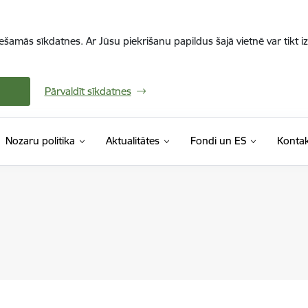
iešamās sīkdatnes. Ar Jūsu piekrišanu papildus šajā vietnē var tikt i
Pārvaldīt sīkdatnes
Nozaru politika
Aktualitātes
Fondi un ES
Kontak