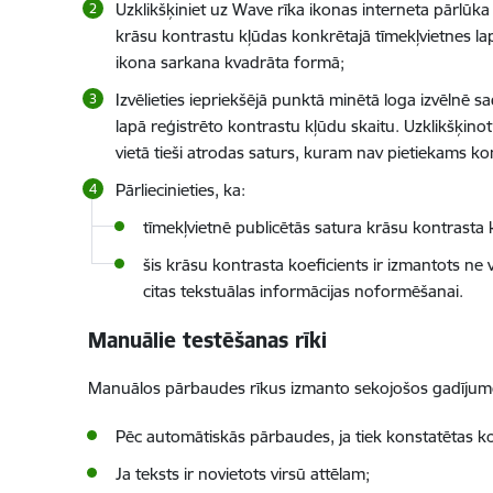
Uzklikšķiniet uz Wave rīka ikonas interneta pārlūka
krāsu kontrastu kļūdas konkrētajā tīmekļvietnes lap
ikona sarkana kvadrāta formā;
Izvēlieties iepriekšējā punktā minētā loga izvēlnē s
lapā reģistrēto kontrastu kļūdu skaitu. Uzklikšķinot 
vietā tieši atrodas saturs, kuram nav pietiekams ko
Pārliecinieties, ka:
tīmekļvietnē publicētās satura krāsu kontrasta k
šis krāsu kontrasta koeficients ir izmantots ne
citas tekstuālas informācijas noformēšanai.
Manuālie testēšanas rīki
Manuālos pārbaudes rīkus izmanto sekojošos gadījum
Pēc automātiskās pārbaudes, ja tiek konstatētas k
Ja teksts ir novietots virsū attēlam;