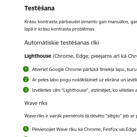
Testēšana
Krāsu kontrasta pārbaudei izmanto gan manuālos, gan a
lapā ir krāsu kontrasta problēmas.
Automātiskie testēšanas rīki
Lighthouse
(Chrome, Edge; pieejams arī kā Chr
Atveriet Google Chrome pārlūkā tīmekļa lapu, kuru 
Ar peles labo pogu noklikšķiniet uz ekrāna un izvēli
Izvēlieties cilni “Lighthouse”, atzīmējiet, ko vēlatie
Wave rīks
Wave rīks ir vairāk piemērots tā dēvēto “slēgto” jeb ar
Pievienojiet Wave rīku kā Chrome, Firefox vai Edge 