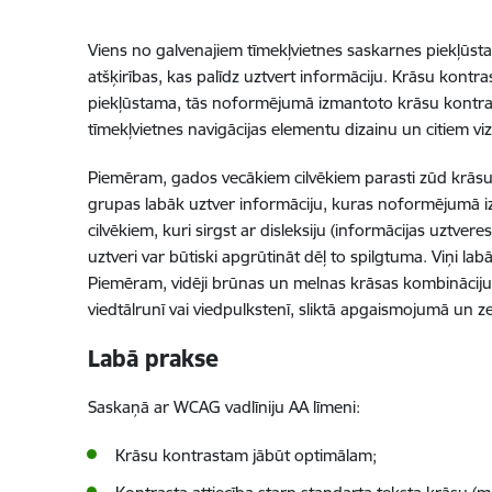
Viens no galvenajiem tīmekļvietnes saskarnes piekļūsta
atšķirības, kas palīdz uztvert informāciju. Krāsu kontras
piekļūstama, tās noformējumā izmantoto krāsu kontrast
tīmekļvietnes navigācijas elementu dizainu un citiem v
Piemēram, gados vecākiem cilvēkiem parasti zūd krāsu ko
grupas labāk uztver informāciju, kuras noformējumā izm
cilvēkiem, kuri sirgst ar disleksiju (informācijas uztver
uztveri var būtiski apgrūtināt dēļ to spilgtuma. Viņi l
Piemēram, vidēji brūnas un melnas krāsas kombināciju. 
viedtālrunī vai viedpulkstenī, sliktā apgaismojumā un z
Labā prakse
Saskaņā ar WCAG vadlīniju AA līmeni:
Krāsu kontrastam jābūt optimālam;