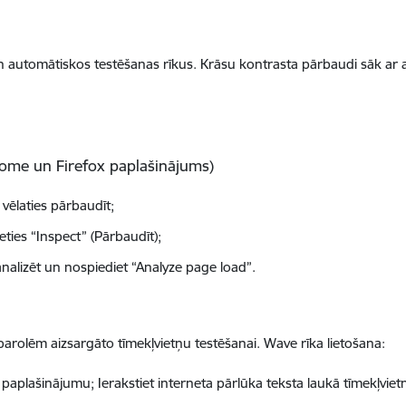
utomātiskos testēšanas rīkus. Krāsu kontrasta pārbaudi sāk ar aut
ome un Firefox paplašinājums)
vēlaties pārbaudīt;
eties “Inspect” (Pārbaudīt);
s analizēt un nospiediet “Analyze page load”.
 parolēm aizsargāto tīmekļvietņu testēšanai. Wave rīka lietošana:
paplašinājumu; Ierakstiet interneta pārlūka teksta laukā tīmekļvietn