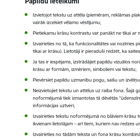
Papildu ieteikumi
Izvietojot tekstu uz attēla (piemēram, reklāmas plak
vairāk izcelsiet vēlamo vēstījumu;
Pietiekamu krāsu kontrastu var panākt ne tikai ar 
Izvairieties no tā, ka funkcionalitātes vai nozīmes p
tikai ar krāsu). Lietotāji ir pieraduši redzēt, ka saites
Ja tas ir iespējams, izstrādājiet papildu vizuālos no
krāsu ar formām, izmēriem, simboliem vai tekstu;
Pievērsiet papildu uzmanību pogu, saišu un izvēlņu k
Neizvietojiet tekstu un attēlus uz raiba fona. Šajā 
noformējumā tiek izmantotas tā dēvētās “ūdenszīmes
informācijas uztveri;
Izvairieties tekstu noformējumā no blāviem krāsu toņ
ikvienam lietotājam – arī tiem, kuriem nav redzes u
Izvairieties no tādām teksta un fona krāsu kombināc