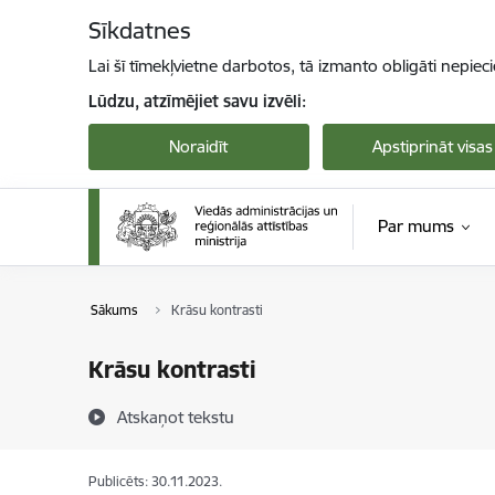
Pāriet uz lapas saturu
Sīkdatnes
Lai šī tīmekļvietne darbotos, tā izmanto obligāti nepiec
Lūdzu, atzīmējiet savu izvēli:
Noraidīt
Apstiprināt visas
Par mums
Sākums
Krāsu kontrasti
Krāsu kontrasti
Atskaņot tekstu
Publicēts: 30.11.2023.