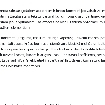
mību raksturojošajiem aspektiem ir krāsu kontrasti jeb vairāk vai m
ts ir attiecība starp tekstu (vai grafiku) un fona krāsu. Lai tīmekļv
am jābūt optimālam. Tas attiecas ne vien uz teksta noformējumu, 
izuāliem elementiem.
ntrastu jutīgums, kas ir raksturīga vājredzīgu cilvēku redzes īpatn
antoti augsti krāsu kontrasti, piemēram, klasiskā melnās un baltā
es traucējumi, kas izpaužas kā grūtības lasīt un uztvert rakstītu tekst
abāk uztver krāsas, kurām ir augsts krāsu kontrasta koeficients, be
Laba lasāmība tīmekļvietnē ir svarīga arī lietotājiem, kuri saturu
emas kvalitātes monitoros.