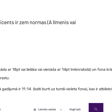
ienāda ar 18pt vai lielāka vai vienāda ar 14pt treknrakstā) un fona krā
rastu.
ā gadījumā ir 11:14. (balti burti uz tumši violeta fona), kas ir atbi