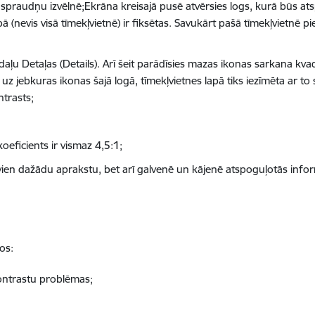
 spraudņu izvēlnē;Ekrāna kreisajā pusē atvērsies logs, kurā būs atsp
ā (nevis visā tīmekļvietnē) ir fiksētas. Savukārt pašā tīmekļvietnē 
adaļu Detaļas (Details). Arī šeit parādīsies mazas ikonas sarkana kva
uz jebkuras ikonas šajā logā, tīmekļvietnes lapā tiks iezīmēta ar to s
ntrasts;
oeficients ir vismaz 4,5:1;
 vien dažādu aprakstu, bet arī galvenē un kājenē atspoguļotās infor
os:
ontrastu problēmas;