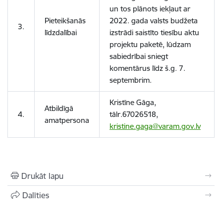
un tos plānots iekļaut ar
Pieteikšanās
2022. gada valsts budžeta
3.
līdzdalībai
izstrādi saistīto tiesību aktu
projektu paketē, lūdzam
sabiedrībai sniegt
komentārus līdz š.g. 7.
septembrim.
Kristīne Gāga,
Atbildīgā
4.
tālr.67026518,
amatpersona
kristine.gaga@varam.gov.lv
Drukāt lapu
Dalīties