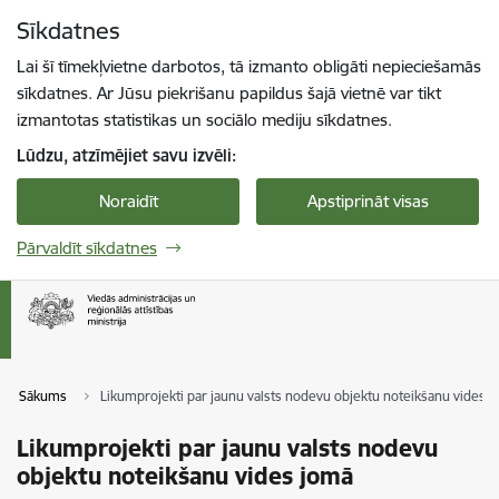
Pāriet uz lapas saturu
Sīkdatnes
Spied
lai meklētu
Enter
Lai šī tīmekļvietne darbotos, tā izmanto obligāti nepieciešamās
sīkdatnes. Ar Jūsu piekrišanu papildus šajā vietnē var tikt
izmantotas statistikas un sociālo mediju sīkdatnes.
Lūdzu, atzīmējiet savu izvēli:
Noraidīt
Apstiprināt visas
Pārvaldīt sīkdatnes
Sākums
Likumprojekti par jaunu valsts nodevu objektu noteikšanu vides 
Likumprojekti par jaunu valsts nodevu
objektu noteikšanu vides jomā