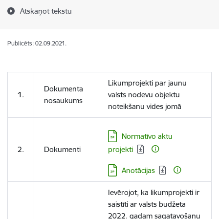
Atskaņot tekstu
Publicēts: 02.09.2021.
Likumprojekti par jaunu
Dokumenta
1.
valsts nodevu objektu
nosaukums
noteikšanu vides jomā
Lejupielādēt:
Normatīvo aktu
2.
Dokumenti
projekti
Lejupielādēt:
Anotācijas
Ievērojot, ka likumprojekti ir
saistīti ar valsts budžeta
2022. gadam sagatavošanu