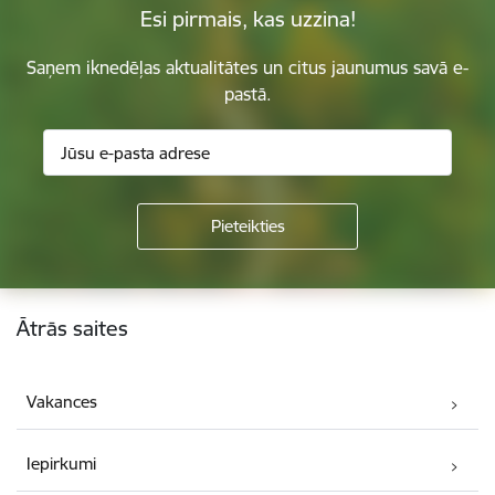
Esi pirmais, kas uzzina!
Saņem iknedēļas aktualitātes un citus jaunumus savā e-
pastā.
Kājene
Ātrās saites
Vakances
Iepirkumi