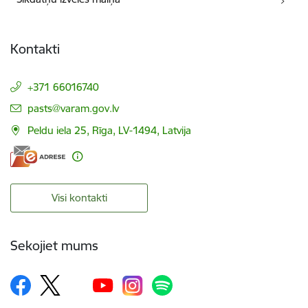
Kontakti
+371 66016740
E-pasts:
pasts@varam.gov.lv
Peldu iela 25, Rīga, LV-1494, Latvija
Visi kontakti
Sekojiet mums