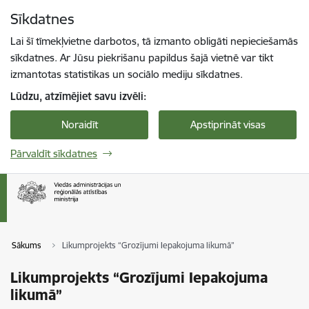
Pāriet uz lapas saturu
Sīkdatnes
Spied
lai meklētu
Enter
Lai šī tīmekļvietne darbotos, tā izmanto obligāti nepieciešamās
sīkdatnes. Ar Jūsu piekrišanu papildus šajā vietnē var tikt
izmantotas statistikas un sociālo mediju sīkdatnes.
Lūdzu, atzīmējiet savu izvēli:
Noraidīt
Apstiprināt visas
Pārvaldīt sīkdatnes
Sākums
Likumprojekts “Grozījumi Iepakojuma likumā”
Likumprojekts “Grozījumi Iepakojuma
likumā”