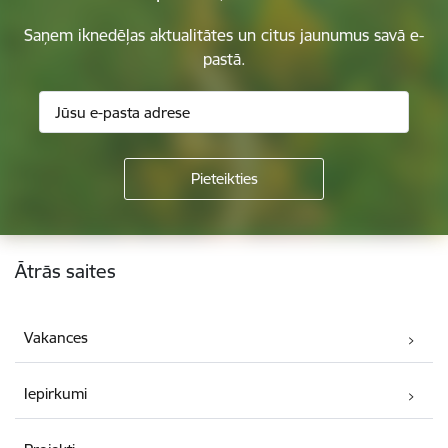
Saņem iknedēļas aktualitātes un citus jaunumus savā e-
pastā.
Kājene
Ātrās saites
Vakances
Iepirkumi