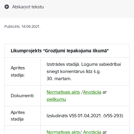
Atskaņot tekstu
Publicēts: 14.09.2021.
Likumprojekts “Grozījumi Iepakojuma likumā”
Izstrādes stadijā. Lūgums sabiedrībai
Aprites
sniegt komentārus līdz š.g.
stadija:
30. martam.
Normatīvais akts
/
Anotācija
ar
Dokumenti:
pielikumu
Aprites
Izsludināts VSS 01.04.2021. (VSS-293)
stadija
Normatīvais akts
/
Anotācija
ar