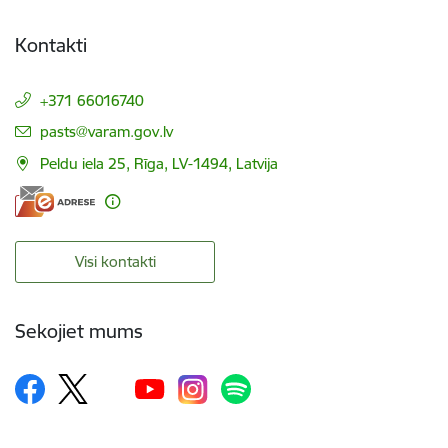
Kontakti
+371 66016740
E-pasts:
pasts@varam.gov.lv
Peldu iela 25, Rīga, LV-1494, Latvija
Visi kontakti
Sekojiet mums