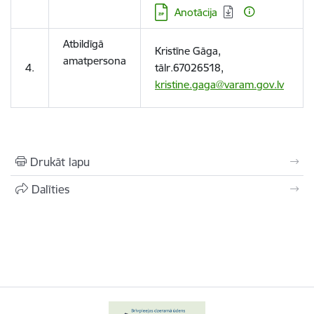
Lejupielādēt:
Anotācija
Atbildīgā
Kristīne Gāga,
amatpersona
4.
tālr.67026518,
kristine.gaga@varam.gov.lv
Drukāt lapu
Dalīties