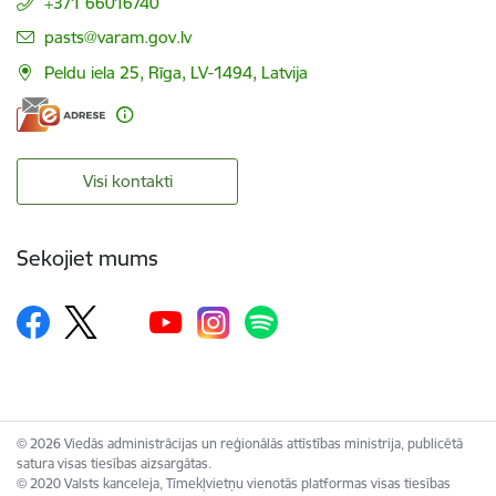
+371 66016740
E-pasts:
pasts@varam.gov.lv
Peldu iela 25, Rīga, LV-1494, Latvija
Visi kontakti
Sekojiet mums
© 2026 Viedās administrācijas un reģionālās attīstības ministrija, publicētā
satura visas tiesības aizsargātas.
© 2020 Valsts kanceleja, Tīmekļvietņu vienotās platformas visas tiesības