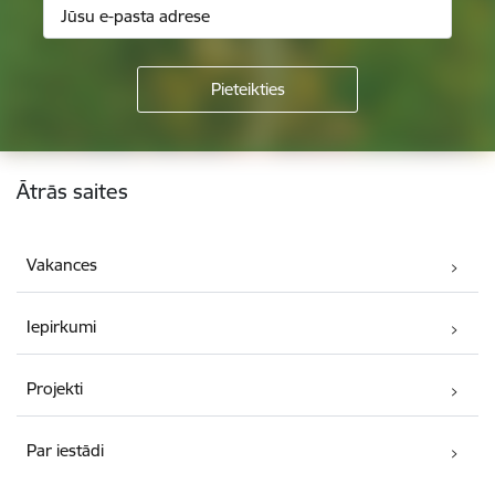
Kājene
Ātrās saites
Vakances
Iepirkumi
Projekti
Par iestādi