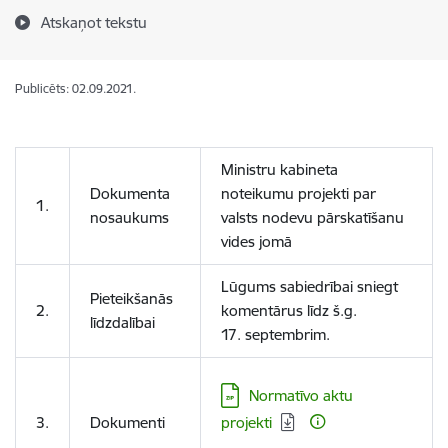
Atskaņot tekstu
Publicēts: 02.09.2021.
Ministru kabineta
Dokumenta
noteikumu projekti par
1.
nosaukums
valsts nodevu pārskatīšanu
vides jomā
Lūgums sabiedrībai sniegt
Pieteikšanās
2.
komentārus līdz š.g.
līdzdalībai
17. septembrim.
Lejupielādēt:
Normatīvo aktu
3.
Dokumenti
projekti