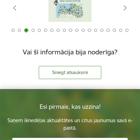
Vai šī informācija bija noderīga?
Sniegt atsauksmi
Esi pirmais, kas uzzina!
Saņem iknedēļas aktualitātes un citus jaunumus savā e-
pastā.