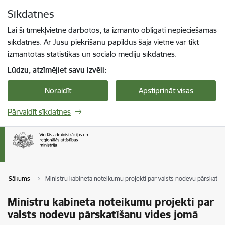
Pāriet uz lapas saturu
Sīkdatnes
Spied
lai meklētu
Enter
Lai šī tīmekļvietne darbotos, tā izmanto obligāti nepieciešamās
sīkdatnes. Ar Jūsu piekrišanu papildus šajā vietnē var tikt
izmantotas statistikas un sociālo mediju sīkdatnes.
Lūdzu, atzīmējiet savu izvēli:
Noraidīt
Apstiprināt visas
Pārvaldīt sīkdatnes
Sākums
Ministru kabineta noteikumu projekti par valsts nodevu pārskatīš
Ministru kabineta noteikumu projekti par
valsts nodevu pārskatīšanu vides jomā