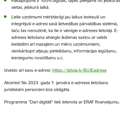
Pakalpojums ir 100% digitāls, tāpēc pieejams no jebkuras
vietas, jebkurā laikā.
Lielie uzņēmumi mērķtiecīgi jau laikus ieviesuši un
integrējuši e-adresi savā lietvedības pārvaldības sistēmā,
taču tas nenozīmē, ka tie ir vienīgie e-adreses lietotāji. E-
adreses lietošana atvieglo ikdienas saziņu ar valsts
iestādēm arī mazajiem un mikro uzņēmumiem,
vienkāršojot atļauju pieteikšanu, informācijas iegūšanu,
iesniegumu nosūtīšanu u.c.
Izveido arī savu e-adresi:
https://latvija.lv/BUJEadrese
Atceries! No 2023. gada 1. janvāra e-adreses lietošana
juridiskām personām būs obligāta.
Programma "Dari digitāli" tiek īstenota ar ERAF finansējumu.