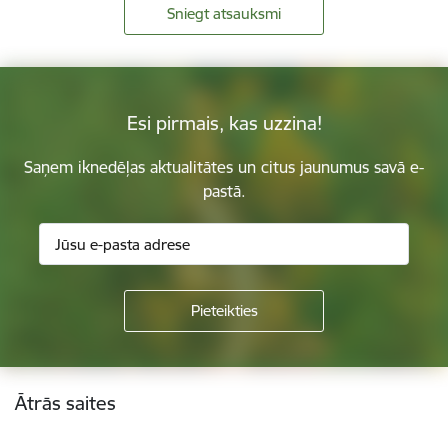
Sniegt atsauksmi
Esi pirmais, kas uzzina!
Saņem iknedēļas aktualitātes un citus jaunumus savā e-
pastā.
Kājene
Ātrās saites