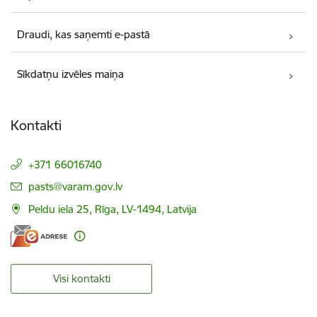
Draudi, kas saņemti e-pastā
Sīkdatņu izvēles maiņa
Kontakti
+371 66016740
E-pasts:
pasts@varam.gov.lv
Peldu iela 25, Rīga, LV-1494, Latvija
Visi kontakti