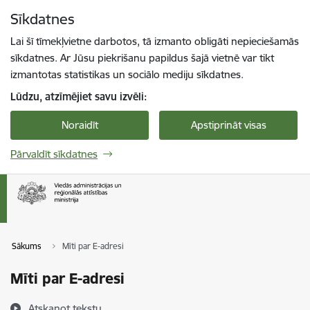
Pāriet uz lapas saturu
Sīkdatnes
Spied
lai meklētu
Enter
Lai šī tīmekļvietne darbotos, tā izmanto obligāti nepieciešamās
sīkdatnes. Ar Jūsu piekrišanu papildus šajā vietnē var tikt
izmantotas statistikas un sociālo mediju sīkdatnes.
Lūdzu, atzīmējiet savu izvēli:
Noraidīt
Apstiprināt visas
Pārvaldīt sīkdatnes
Sākums
Mīti par E-adresi
Mīti par E-adresi
Atskaņot tekstu