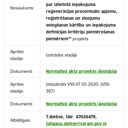
par izlietotā iepakojuma
Nosaukums:
reģenerācijas procentuālo apjomu,
reģistrēšanas un ziņojumu
sniegšanas kārtību un iepakojuma
definīcijas kritēriju piemērošanas
piemēriem””
projekts
Aprites
Izstrādes stadijā
stadija:
Dokumenti:
Normatīvā akta projekts/Anotācija
Aprites
Izsludināts VSS 07.05.2020. (VSS-
stadija:
367)
Dokumenti:
Normatīvā akta projekts/Anotācija
T.Alekse, tālr. 67026479,
Atbildīgais:
tatajana.alekse@varam.gov.lv