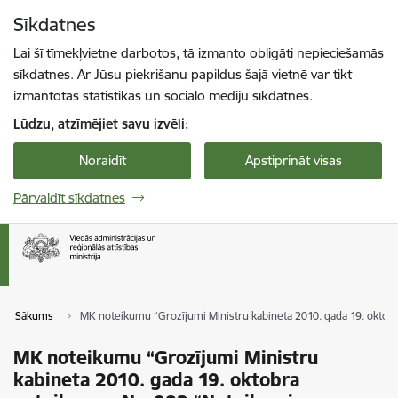
Pāriet uz lapas saturu
Sīkdatnes
Spied
lai meklētu
Enter
Lai šī tīmekļvietne darbotos, tā izmanto obligāti nepieciešamās
sīkdatnes. Ar Jūsu piekrišanu papildus šajā vietnē var tikt
izmantotas statistikas un sociālo mediju sīkdatnes.
Lūdzu, atzīmējiet savu izvēli:
Noraidīt
Apstiprināt visas
Pārvaldīt sīkdatnes
Sākums
MK noteikumu “Grozījumi Ministru kabineta 2010. gada 19. oktobr
MK noteikumu “Grozījumi Ministru
kabineta 2010. gada 19. oktobra