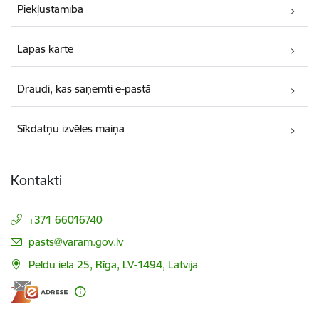
Piekļūstamība
Lapas karte
Draudi, kas saņemti e-pastā
Sīkdatņu izvēles maiņa
Kontakti
+371 66016740
E-pasts:
pasts@varam.gov.lv
Peldu iela 25, Rīga, LV-1494, Latvija