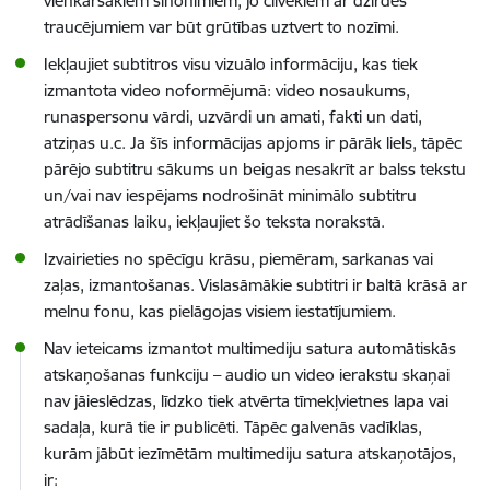
vienkāršākiem sinonīmiem, jo cilvēkiem ar dzirdes
traucējumiem var būt grūtības uztvert to nozīmi.
Iekļaujiet subtitros visu vizuālo informāciju, kas tiek
izmantota video noformējumā: video nosaukums,
runaspersonu vārdi, uzvārdi un amati, fakti un dati,
atziņas u.c. Ja šīs informācijas apjoms ir pārāk liels, tāpēc
pārējo subtitru sākums un beigas nesakrīt ar balss tekstu
un/vai nav iespējams nodrošināt minimālo subtitru
atrādīšanas laiku, iekļaujiet šo teksta norakstā.
Izvairieties no spēcīgu krāsu, piemēram, sarkanas vai
zaļas, izmantošanas. Vislasāmākie subtitri ir baltā krāsā ar
melnu fonu, kas pielāgojas visiem iestatījumiem.
Nav ieteicams izmantot multimediju satura automātiskās
atskaņošanas funkciju – audio un video ierakstu skaņai
nav jāieslēdzas, līdzko tiek atvērta tīmekļvietnes lapa vai
sadaļa, kurā tie ir publicēti. Tāpēc galvenās vadīklas,
kurām jābūt iezīmētām multimediju satura atskaņotājos,
ir: