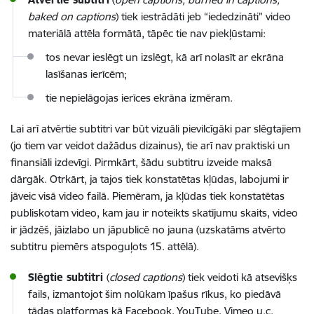
baked on captions
) tiek iestrādāti jeb “iededzināti” video
materiālā attēla formātā, tāpēc tie nav piekļūstami:
tos nevar ieslēgt un izslēgt, kā arī nolasīt ar ekrāna
lasīšanas ierīcēm;
tie nepielāgojas ierīces ekrāna izmēram.
Lai arī atvērtie subtitri var būt vizuāli pievilcīgāki par slēgtajiem
(jo tiem var veidot dažādus dizainus), tie arī nav praktiski un
finansiāli izdevīgi. Pirmkārt, šādu subtitru izveide maksā
dārgāk. Otrkārt, ja tajos tiek konstatētas kļūdas, labojumi ir
jāveic visā video failā. Piemēram, ja kļūdas tiek konstatētas
publiskotam video, kam jau ir noteikts skatījumu skaits, video
ir jādzēš, jāizlabo un jāpublicē no jauna (uzskatāms atvērto
subtitru piemērs atspoguļots 15. attēlā).
Slēgtie subtitri
(
closed
captions
) tiek veidoti kā atsevišķs
fails, izmantojot šim nolūkam īpašus rīkus, ko piedāvā
tādas platformas kā Facebook, YouTube, Vimeo u.c.