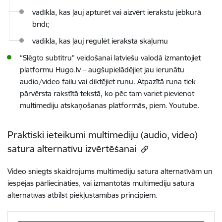
vadīkla, kas ļauj apturēt vai aizvērt ierakstu jebkurā
brīdī;
vadīkla, kas ļauj regulēt ieraksta skaļumu
“Slēgto subtitru” veidošanai latviešu valodā izmantojiet
platformu Hugo.lv – augšupielādējiet jau ierunātu
audio/video failu vai diktējiet runu. Atpazītā runa tiek
pārvērsta rakstītā tekstā, ko pēc tam variet pievienot
multimediju atskaņošanas platformās, piem. Youtube.
Praktiski ieteikumi multimediju (audio, video)
satura alternatīvu izvērtēšanai
Video sniegts skaidrojums multimediju satura alternatīvām un
iespējas pārliecināties, vai izmantotās multimediju satura
alternatīvas atbilst piekļūstamības principiem.