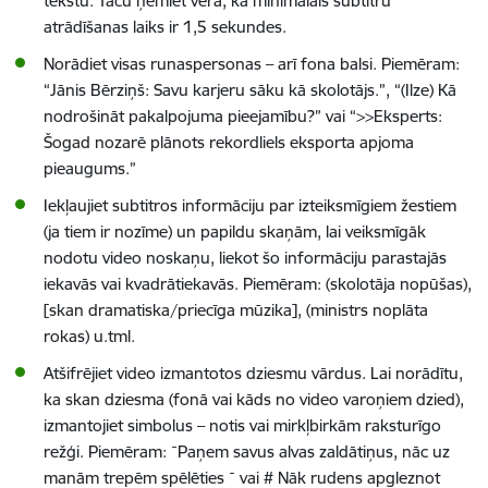
tekstu. Taču ņemiet vērā, ka minimālais subtitru
atrādīšanas laiks ir 1,5 sekundes.
Norādiet visas runaspersonas – arī fona balsi. Piemēram:
“Jānis Bērziņš: Savu karjeru sāku kā skolotājs.”, “(Ilze) Kā
nodrošināt pakalpojuma pieejamību?” vai “>>Eksperts:
Šogad nozarē plānots rekordliels eksporta apjoma
pieaugums.”
Iekļaujiet subtitros informāciju par izteiksmīgiem žestiem
(ja tiem ir nozīme) un papildu skaņām, lai veiksmīgāk
nodotu video noskaņu, liekot šo informāciju parastajās
iekavās vai kvadrātiekavās. Piemēram: (skolotāja nopūšas),
[skan dramatiska/priecīga mūzika], (ministrs noplāta
rokas) u.tml.
Atšifrējiet video izmantotos dziesmu vārdus. Lai norādītu,
ka skan dziesma (fonā vai kāds no video varoņiem dzied),
izmantojiet simbolus – notis vai mirkļbirkām raksturīgo
režģi. Piemēram:
¯
Paņem savus alvas zaldātiņus, nāc uz
manām trepēm spēlēties
¯
vai # Nāk rudens apgleznot