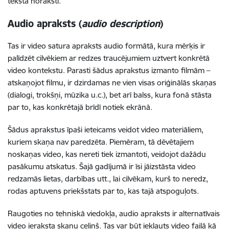
teksta noraksti.
Audio apraksts (
audio description
)
Tas ir video satura apraksts audio formātā, kura mērķis ir
palīdzēt cilvēkiem ar redzes traucējumiem uztvert konkrētā
video kontekstu. Parasti šādus aprakstus izmanto filmām –
atskaņojot filmu, ir dzirdamas ne vien visas oriģinālās skaņas
(dialogi, trokšņi, mūzika u.c.), bet arī balss, kura fonā stāsta
par to, kas konkrētajā brīdī notiek ekrānā.
Šādus aprakstus īpaši ieteicams veidot video materiāliem,
kuriem skaņa nav paredzēta. Piemēram, tā dēvētajiem
noskaņas video, kas nereti tiek izmantoti, veidojot dažādu
pasākumu atskatus. Šajā gadījumā ir īsi jāizstāsta video
redzamās lietas, darbības utt., lai cilvēkam, kurš to neredz,
rodas aptuvens priekšstats par to, kas tajā atspoguļots.
Raugoties no tehniskā viedokļa, audio apraksts ir alternatīvais
video ieraksta skaņu celiņš. Tas var būt iekļauts video failā kā