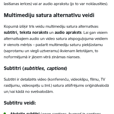
lasīšanas ierīces) vai ar audio aprakstu (jo to var noklausīties).
Multimediju satura alternatīvu veidi
Kopumā izšķir trīs veidu multimediju satura alternatīvas:
subtitri, teksta noraksts
un
audio apraksts
. Lai gan visiem
alternatīvajiem audio un video satura atspoguļojuma veidiem
ir vienots mērķis – padarīt multimediju saturu piekļūstamu
(saprotamu un viegli uztveramu) ikvienam lietotājam, to
noformējumā ir jāņem vērā zināmas nianses.
Subtitri (
subtitles
, captions
)
Subtitri ir detalizēts video (konferenču, videoklipu, filmu, TV
raidījumu, videospēļu u.tml.) satura atšifrējums oriģinālvalodā
un/vai kādā no svešvalodām.
Subtitru veidi:
Atvērtie subtitri
(
open
captions, burned in captions,