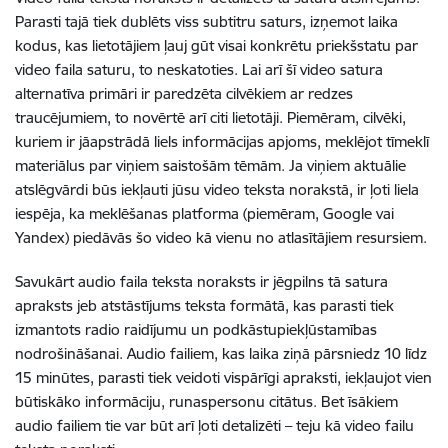
Parasti tajā tiek dublēts viss subtitru saturs, izņemot laika
kodus, kas lietotājiem ļauj gūt visai konkrētu priekšstatu par
video faila saturu, to neskatoties. Lai arī šī video satura
alternatīva primāri ir paredzēta cilvēkiem ar redzes
traucējumiem, to novērtē arī citi lietotāji. Piemēram, cilvēki,
kuriem ir jāapstrādā liels informācijas apjoms, meklējot tīmeklī
materiālus par viņiem saistošām tēmām. Ja viņiem aktuālie
atslēgvārdi būs iekļauti jūsu video teksta norakstā, ir ļoti liela
iespēja, ka meklēšanas platforma (piemēram, Google vai
Yandex) piedāvās šo video kā vienu no atlasītājiem resursiem.
Savukārt audio faila teksta noraksts ir jēgpilns tā satura
apraksts jeb atstāstījums teksta formātā, kas parasti tiek
izmantots radio raidījumu un podkāstupiekļūstamības
nodrošināšanai. Audio failiem, kas laika ziņā pārsniedz 10 līdz
15 minūtes, parasti tiek veidoti vispārīgi apraksti, iekļaujot vien
būtiskāko informāciju, runaspersonu citātus. Bet īsākiem
audio failiem tie var būt arī ļoti detalizēti – teju kā video failu