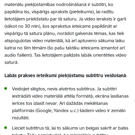
materiālu piekļūstamības nodrošināšanā ir subtitri, ko
papildina īss, vispārīgs apraksts (pieteikums), lai radītu
lietotājiem priekšstatu par tā saturu. Ja video ieraksts ir garš
(sākot no 30 min), šos aprakstus ieteicams papildināt ar
vispārīgu tā satura plānu, norādot galvenās tēmas, kas tiek
atspoguļotas video materiālā, kā arī aptuveno sākuma laiku
katrai no šīm tēmām (šo pašu taktiku ieteicams izmantot arī
audio failiem). Tas lietotājiem palīdzēs labāk orientēties video
saturā.
Labās prakses ieteikumi piekļūstamu subtitru veidošanā
:
Veidojiet slēgtos, nevis atvērtos subtitrus. Ja subtitri
iestrādāti video materiālā attēla formātā, ekrāna lasīšanas
ierīces tos izlasīt nevar. Arī dažādās meklēšanas
platformās (Google, Yandex u.c.) šādiem video ir zemāki
rezultāti.
Lieciet subtitrus tā, lai to sākums un beigas sakrīt ar balss