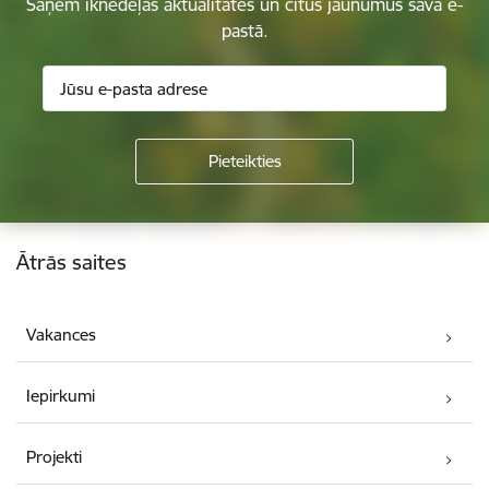
Saņem iknedēļas aktualitātes un citus jaunumus savā e-
pastā.
Kājene
Ātrās saites
Vakances
Iepirkumi
Projekti