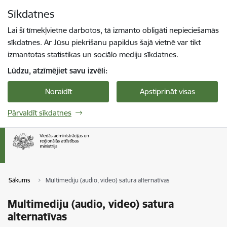
Pāriet uz lapas saturu
Sīkdatnes
Spied
lai meklētu
Enter
Lai šī tīmekļvietne darbotos, tā izmanto obligāti nepieciešamās
sīkdatnes. Ar Jūsu piekrišanu papildus šajā vietnē var tikt
izmantotas statistikas un sociālo mediju sīkdatnes.
Lūdzu, atzīmējiet savu izvēli:
Noraidīt
Apstiprināt visas
Pārvaldīt sīkdatnes
Sākums
Multimediju (audio, video) satura alternatīvas
Multimediju (audio, video) satura
alternatīvas