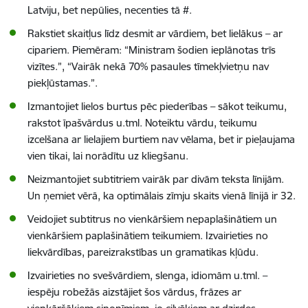
Latviju, bet nepūlies, necenties tā #.
Rakstiet skaitļus līdz desmit ar vārdiem, bet lielākus – ar
cipariem. Piemēram: “Ministram šodien ieplānotas trīs
vizītes.”, “Vairāk nekā 70% pasaules tīmekļvietņu nav
piekļūstamas.”.
Izmantojiet lielos burtus pēc piederības – sākot teikumu,
rakstot īpašvārdus u.tml. Noteiktu vārdu, teikumu
izcelšana ar lielajiem burtiem nav vēlama, bet ir pieļaujama
vien tikai, lai norādītu uz kliegšanu.
Neizmantojiet subtitriem vairāk par divām teksta līnijām.
Un ņemiet vērā, ka optimālais zīmju skaits vienā līnijā ir 32.
Veidojiet subtitrus no vienkāršiem nepaplašinātiem un
vienkāršiem paplašinātiem teikumiem. Izvairieties no
liekvārdības, pareizrakstības un gramatikas kļūdu.
Izvairieties no svešvārdiem, slenga, idiomām u.tml. –
iespēju robežās aizstājiet šos vārdus, frāzes ar