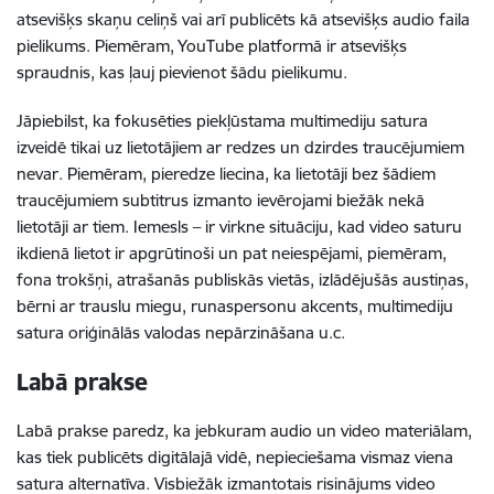
atsevišķs skaņu celiņš vai arī publicēts kā atsevišķs audio faila
pielikums. Piemēram, YouTube platformā ir atsevišķs
spraudnis, kas ļauj pievienot šādu pielikumu.
Jāpiebilst, ka fokusēties piekļūstama multimediju satura
izveidē tikai uz lietotājiem ar redzes un dzirdes traucējumiem
nevar. Piemēram, pieredze liecina, ka lietotāji bez šādiem
traucējumiem subtitrus izmanto ievērojami biežāk nekā
lietotāji ar tiem. Iemesls – ir virkne situāciju, kad video saturu
ikdienā lietot ir apgrūtinoši un pat neiespējami, piemēram,
fona trokšņi, atrašanās publiskās vietās, izlādējušās austiņas,
bērni ar trauslu miegu, runaspersonu akcents, multimediju
satura oriģinālās valodas nepārzināšana u.c.
Labā prakse
Labā prakse paredz, ka jebkuram audio un video materiālam,
kas tiek publicēts digitālajā vidē, nepieciešama vismaz viena
satura alternatīva. Visbiežāk izmantotais risinājums video