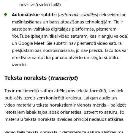
nevis visā video failā).
Automātiskie subtitri
(
automatic
subtitles
) tiek veidoti ar
mašīnlasīšanas un balss atpazīšanas tehnoloģijām. Tie ir
sastopami vairākās digitālajās platformās, piemēram,
YouTube (pieejami tikai video saturam, kas ir angļu valodā)
un Google Meet. Šie subtitri nav piemēroti video satura
piekļūstamības nodrošināšanai, jo nav precīzi. Taču tos var
efektīvi izmantot kā pamatu atvērto un slēgto subtitru
izveidei.
Teksta noraksts (
transcript
)
Tas ir multimediju satura attēlojums teksta formātā, kas tiek
publicēts uzreiz zem konkrētā ieraksta. Lai gan audio un
video materiālu teksta norakstiem ir vienots mērķis – palīdzēt
lietotājiem labāk tajos labāk orientēties, uztvert to saturu, šo
materiālu teksta noraksta izveides principi nedaudz atšķiras.
Video faila teksta noraksts ir detalizēts tā satura atšifrējums.