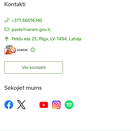
Kontakti
+371 66016740
E-pasts:
pasts@varam.gov.lv
Peldu iela 25, Rīga, LV-1494, Latvija
Visi kontakti
Sekojiet mums