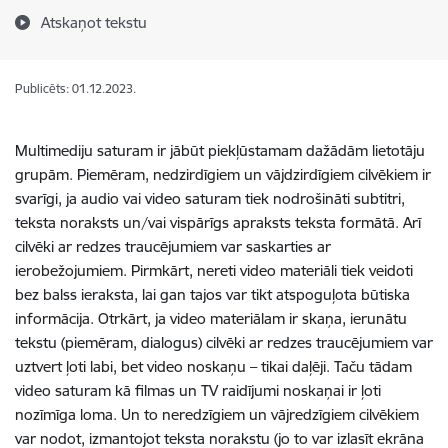
Atskaņot tekstu
Publicēts: 01.12.2023.
Multimediju saturam ir jābūt piekļūstamam dažādām lietotāju
grupām. Piemēram, nedzirdīgiem un vājdzirdīgiem cilvēkiem ir
svarīgi, ja audio vai video saturam tiek nodrošināti subtitri,
teksta noraksts un/vai vispārīgs apraksts teksta formātā. Arī
cilvēki ar redzes traucējumiem var saskarties ar
ierobežojumiem. Pirmkārt, nereti video materiāli tiek veidoti
bez balss ieraksta, lai gan tajos var tikt atspoguļota būtiska
informācija. Otrkārt, ja video materiālam ir skaņa, ierunātu
tekstu (piemēram, dialogus) cilvēki ar redzes traucējumiem var
uztvert ļoti labi, bet video noskaņu – tikai daļēji. Taču tādam
video saturam kā filmas un TV raidījumi noskaņai ir ļoti
nozīmīga loma. Un to neredzīgiem un vājredzīgiem cilvēkiem
var nodot, izmantojot teksta norakstu (jo to var izlasīt ekrāna