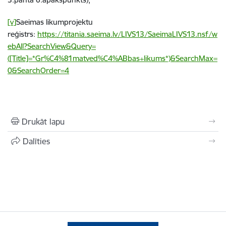
[v]
Saeimas likumprojektu
reģistrs:
https://titania.saeima.lv/LIVS13/SaeimaLIVS13.nsf/w
ebAll?SearchView&Query=
([Title]=*Gr%C4%81matved%C4%ABbas+likums*)&SearchMax=
0&SearchOrder=4
Drukāt lapu
Dalīties