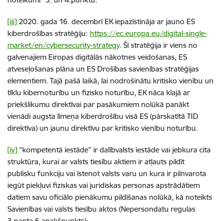
[iii]
2020. gada 16. decembrī EK iepazīstināja ar jauno ES
kiberdrošības stratēģiju:
https://ec.europa.eu/digital-single-
market/en/cybersecurity-strategy
. Šī stratēģija ir viens no
galvenajiem Eiropas digitālās nākotnes veidošanas, ES
atveseļošanas plāna un ES Drošības savienības stratēģijas
elementiem. Tajā pašā laikā, lai nodrošinātu kritisko vienību un
tīklu kibernoturību un fizisko noturību, EK nāca klajā ar
priekšlikumu direktīvai par pasākumiem nolūkā panākt
vienādi augsta līmeņa kiberdrošību visā ES (pārskatītā TID
direktīva) un jaunu direktīvu par kritisko vienību noturību.
[iv]
“kompetentā iestāde” ir dalībvalsts iestāde vai jebkura cita
struktūra, kurai ar valsts tiesību aktiem ir atļauts pildīt
publisku funkciju vai īstenot valsts varu un kura ir pilnvarota
iegūt piekļuvi fiziskas vai juridiskas personas apstrādātiem
datiem savu oficiālo pienākumu pildīšanas nolūkā, kā noteikts
Savienības vai valsts tiesību aktos (Nepersondatu regulas
3.panta 6.apakšpunkts);