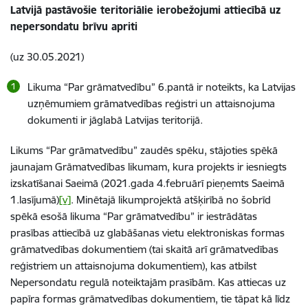
Latvijā pastāvošie teritoriālie ierobežojumi attiecībā uz
nepersondatu brīvu apriti
(uz 30.05.2021)
Likuma “Par grāmatvedību” 6.pantā ir noteikts, ka Latvijas
uzņēmumiem grāmatvedības reģistri un attaisnojuma
dokumenti ir jāglabā Latvijas teritorijā.
Likums “Par grāmatvedību” zaudēs spēku, stājoties spēkā
jaunajam Grāmatvedības likumam, kura projekts ir iesniegts
izskatīšanai Saeimā (2021.gada 4.februārī pieņemts Saeimā
1.lasījumā)
[v]
. Minētajā likumprojektā atšķirībā no šobrīd
spēkā esošā likuma “Par grāmatvedību” ir iestrādātas
prasības attiecībā uz glabāšanas vietu elektroniskas formas
grāmatvedības dokumentiem (tai skaitā arī grāmatvedības
reģistriem un attaisnojuma dokumentiem), kas atbilst
Nepersondatu regulā noteiktajām prasībām. Kas attiecas uz
papīra formas grāmatvedības dokumentiem, tie tāpat kā līdz