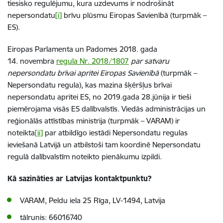
tiesisko regulējumu, kura uzdevums ir nodrošināt
nepersondatu
[i]
brīvu plūsmu Eiropas Savienībā (turpmāk –
ES).
Eiropas Parlamenta un Padomes 2018. gada
14. novembra
regula Nr. 2018/1807
par satvaru
nepersondatu brīvai apritei Eiropas Savienībā
(turpmāk –
Nepersondatu regula), kas mazina šķēršļus brīvai
nepersondatu apritei ES, no 2019.gada 28.jūnija ir tieši
piemērojama visās ES dalībvalstīs. Viedās administrācijas un
reģionālās attīstības ministrija (turpmāk – VARAM) ir
noteikta
[ii]
par atbildīgo iestādi Nepersondatu regulas
ieviešanā Latvijā un atbilstoši tam koordinē Nepersondatu
regulā dalībvalstīm noteikto pienākumu izpildi.
Kā sazināties ar Latvijas kontaktpunktu?
VARAM, Peldu iela 25 Rīga, LV-1494, Latvija
tālrunis: 66016740