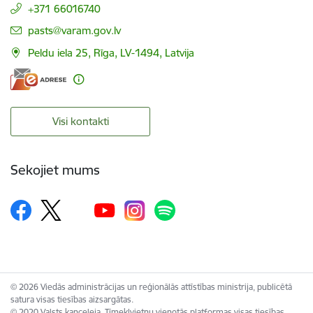
+371 66016740
E-pasts:
pasts@varam.gov.lv
Peldu iela 25, Rīga, LV-1494, Latvija
Visi kontakti
Sekojiet mums
© 2026 Viedās administrācijas un reģionālās attīstības ministrija, publicētā
satura visas tiesības aizsargātas.
© 2020 Valsts kanceleja, Tīmekļvietņu vienotās platformas visas tiesības