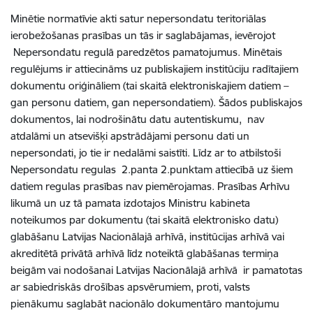
Minētie normatīvie akti satur nepersondatu teritoriālas
ierobežošanas prasības un tās ir saglabājamas, ievērojot
Nepersondatu regulā paredzētos pamatojumus. Minētais
regulējums ir attiecināms uz publiskajiem institūciju radītajiem
dokumentu oriģināliem (tai skaitā elektroniskajiem datiem –
gan personu datiem, gan nepersondatiem). Šādos publiskajos
dokumentos, lai nodrošinātu datu autentiskumu, nav
atdalāmi un atsevišķi apstrādājami personu dati un
nepersondati, jo tie ir nedalāmi saistīti. Līdz ar to atbilstoši
Nepersondatu regulas 2.panta 2.punktam attiecībā uz šiem
datiem regulas prasības nav piemērojamas. Prasības Arhīvu
likumā un uz tā pamata izdotajos Ministru kabineta
noteikumos par dokumentu (tai skaitā elektronisko datu)
glabāšanu Latvijas Nacionālajā arhīvā, institūcijas arhīvā vai
akreditētā privātā arhīvā līdz noteiktā glabāšanas termiņa
beigām vai nodošanai Latvijas Nacionālajā arhīvā ir pamatotas
ar sabiedriskās drošības apsvērumiem, proti, valsts
pienākumu saglabāt nacionālo dokumentāro mantojumu