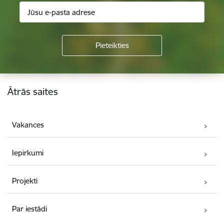
Kājene
Ātrās saites
Vakances
Iepirkumi
Projekti
Par iestādi