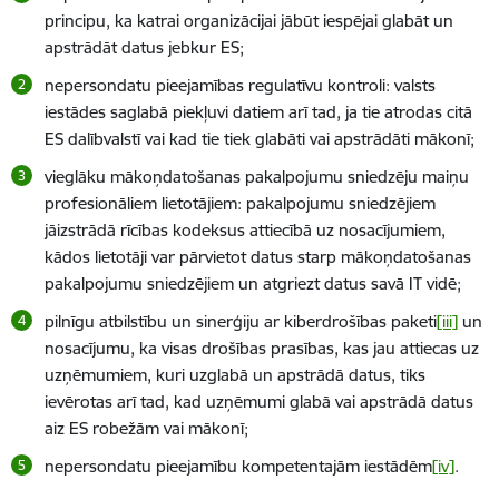
principu, ka katrai organizācijai jābūt iespējai glabāt un
apstrādāt datus jebkur ES;
nepersondatu pieejamības regulatīvu kontroli: valsts
iestādes saglabā piekļuvi datiem arī tad, ja tie atrodas citā
ES dalībvalstī vai kad tie tiek glabāti vai apstrādāti mākonī;
vieglāku mākoņdatošanas pakalpojumu sniedzēju maiņu
profesionāliem lietotājiem: pakalpojumu sniedzējiem
jāizstrādā rīcības kodeksus attiecībā uz nosacījumiem,
kādos lietotāji var pārvietot datus starp mākoņdatošanas
pakalpojumu sniedzējiem un atgriezt datus savā IT vidē;
pilnīgu atbilstību un sinerģiju ar kiberdrošības paketi
[iii]
un
nosacījumu, ka visas drošības prasības, kas jau attiecas uz
uzņēmumiem, kuri uzglabā un apstrādā datus, tiks
ievērotas arī tad, kad uzņēmumi glabā vai apstrādā datus
aiz ES robežām vai mākonī;
neperson
datu pieejamību kompetentajām iestādēm
[iv]
.