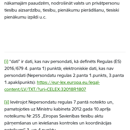
nākamajām paaudzēm, nodrošināt valsts un privātpersonu
tiesību aizsardzību, tiesību, pienākumu pierādīšanu, tiesiski
pienākumu izpildi u.c.
[i]
“dati” ir dati, kas nav persondati, kā definēts Regulas (ES)
2016/679 4. panta 1) punktā; elektroniskie dati, kas nav
persondati (
Nepersondatu regulas 2.panta 1.punkts, 3.panta
1.apakšpunkts
):
https://eur-lex.europa.eu/legal-
content/LV/TXT/?uri=CELEX:32018R1807
[ii]
Ievērojot Nepersondatu regulas 7.pantā noteikto un,
pamatojoties uz Ministru kabineta 2012.gada 10.aprīļa
noteikumu Nr.255 „Eiropas Savienības tiesību aktu
pārņemšanas un ieviešanas kontroles un koordinācijas
noteikumi” 3. un 4.punktu.