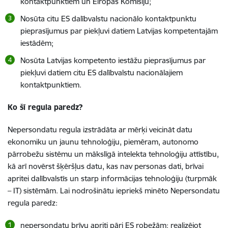
kontaktpunktiem un Eiropas Komisiju;
Nosūta citu ES dalībvalstu nacionālo kontaktpunktu
pieprasījumus par piekļuvi datiem Latvijas kompetentajām
iestādēm;
Nosūta Latvijas kompetento iestāžu pieprasījumus par
piekļuvi datiem citu ES dalībvalstu nacionālajiem
kontaktpunktiem.
Ko šī regula paredz?
Nepersondatu regula izstrādāta ar mērķi veicināt datu
ekonomiku un jaunu tehnoloģiju, piemēram, autonomo
pārrobežu sistēmu un mākslīgā intelekta tehnoloģiju attīstību,
kā arī novērst
šķēršļus datu, kas nav personas dati, brīvai
apritei dalībvalstīs un starp informācijas tehnoloģiju (turpmāk
– IT) sistēmām.
Lai nodrošinātu iepriekš minēto Nepersondatu
regula paredz:
nepersondatu brīvu apriti pāri ES robežām: realizējot