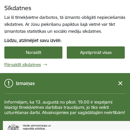
Pāriet uz lapas saturu
Sīkdatnes
Spied
lai meklētu
Enter
Lai šī tīmekļvietne darbotos, tā izmanto obligāti nepieciešamās
sīkdatnes. Ar Jūsu piekrišanu papildus šajā vietnē var tikt
izmantotas statistikas un sociālo mediju sīkdatnes.
Lūdzu, atzīmējiet savu izvēli:
Noraidīt
Apstiprināt visas
Pārvaldīt sīkdatnes
Izmaiņas
Informējam, ka 13. augustā no plkst. 19.00 ir iespējami
īslaicīgi tīmekļvietnes darbības traucējumi, jo tiks veikti
uzturēšanas darbi. Atvainojamies par sagādātajām neērtībām!