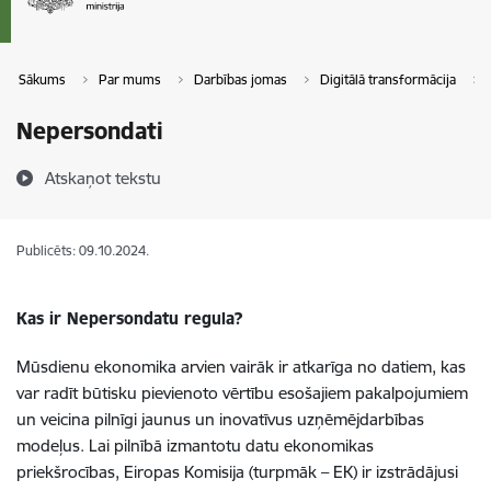
Sākums
Par mums
Darbības jomas
Digitālā transformācija
Nepersondati
Atskaņot tekstu
Publicēts: 09.10.2024.
Kas ir Nepersondatu regula?
Mūsdienu ekonomika arvien vairāk ir atkarīga no datiem, kas
var radīt būtisku pievienoto vērtību esošajiem pakalpojumiem
un veicina pilnīgi jaunus un inovatīvus uzņēmējdarbības
modeļus. Lai pilnībā izmantotu datu ekonomikas
priekšrocības, Eiropas Komisija (turpmāk – EK) ir izstrādājusi