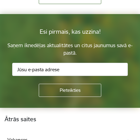
Esi pirmais, kas uzzina!
Saņem iknedēļas aktualitātes un citus jaunumus savā e-
pastā.
Kājene
Ātrās saites
Vakances