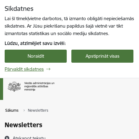
Pāriet uz lapas saturu
Sīkdatnes
Spied
lai meklētu
Enter
Lai šī tīmekļvietne darbotos, tā izmanto obligāti nepieciešamās
sīkdatnes. Ar Jūsu piekrišanu papildus šajā vietnē var tikt
izmantotas statistikas un sociālo mediju sīkdatnes.
Lūdzu, atzīmējiet savu izvēli:
Noraidīt
Apstiprināt visas
Pārvaldīt sīkdatnes
Sākums
Newsletters
Newsletters
Atskaņot tekstu