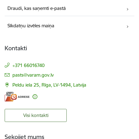
Draudi, kas saņemti e-pastā
Sīkdatņu izvēles maiņa
Kontakti
+371 66016740
E-pasts:
pasts@varam.gov.lv
Peldu iela 25, Rīga, LV-1494, Latvija
Visi kontakti
Sekojiet mums