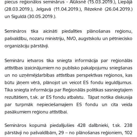
piecus reģionālos seminārus - Alūksnē (15.03.2019.), Liepājā
(28.03.2019.), Jelgavā (11.04.2019.), Rēzeknē (26.04.2019.)
un Siguldā (30.05.2019.).
Semināros tika aicināti piedalīties plānošanas reģionu,
pašvaldību, nozaru ministriju, NVO, augstskolu un pētniecisko
organizāciju pārstāvji.
Semināru ietvaros tika sniegta informācija par reģionālās
attīstības izaicinājumiem no publisko pakalpojumu sniegšanas
un no uzņēmējdarbības attīstības perspektīvas reģionos, kas
būtu jāņem vērā, plānojot un veicot ES fondu ieguldījumus.
Tika sniegta informācija par Reģionālās politikas sasniegtajiem
rezultātiem, t.sk. ar ES fondu atbalstu. Tāpat notika diskusija
par turpmāk nepieciešamajiem ES fondu un cita veida
pasākumiem reģionu attīstībai.
Semināros kopumā piedalījušies 428 dalībnieki, t.sk. 238
pārstāvji no pašvaldībām, 29 – no plānošanas reģioniem, 102