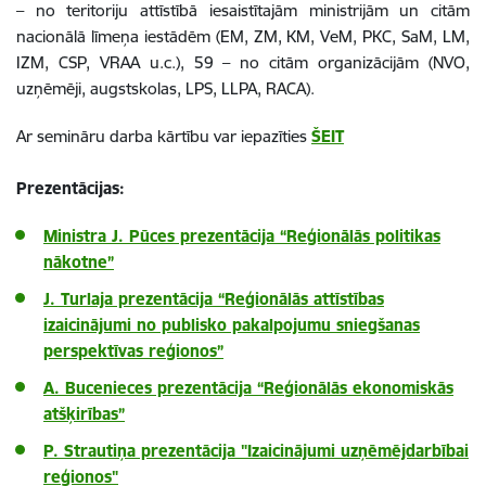
– no teritoriju attīstībā iesaistītajām ministrijām un citām
nacionālā līmeņa iestādēm (EM, ZM, KM, VeM, PKC, SaM, LM,
IZM, CSP, VRAA u.c.), 59 – no citām organizācijām (NVO,
uzņēmēji, augstskolas, LPS, LLPA, RACA).
Ar semināru darba kārtību var iepazīties
ŠEIT
Prezentācijas:
Ministra J. Pūces prezentācija “Reģionālās politikas
nākotne”
J. Turlaja prezentācija “Reģionālās attīstības
izaicinājumi no publisko pakalpojumu sniegšanas
perspektīvas reģionos”
A. Bucenieces prezentācija “Reģionālās ekonomiskās
atšķirības”
P. Strautiņa prezentācija "Izaicinājumi uzņēmējdarbībai
reģionos"