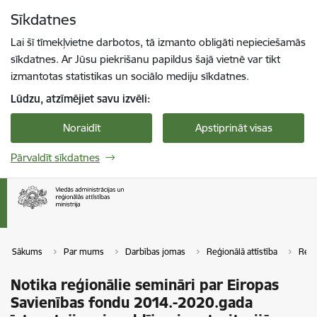
Pāriet uz lapas saturu
Sīkdatnes
Spied
lai meklētu
Enter
Lai šī tīmekļvietne darbotos, tā izmanto obligāti nepieciešamās
sīkdatnes. Ar Jūsu piekrišanu papildus šajā vietnē var tikt
izmantotas statistikas un sociālo mediju sīkdatnes.
Lūdzu, atzīmējiet savu izvēli:
Noraidīt
Apstiprināt visas
Pārvaldīt sīkdatnes
Sākums
Par mums
Darbības jomas
Reģionālā attīstība
Reģi
Notika reģionālie semināri par Eiropas
Savienības fondu 2014.-2020.gada