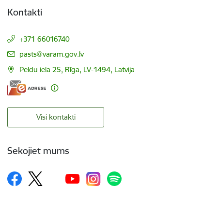
Kontakti
+371 66016740
E-pasts:
pasts@varam.gov.lv
Peldu iela 25, Rīga, LV-1494, Latvija
Visi kontakti
Sekojiet mums