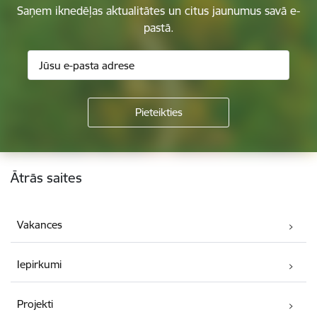
Saņem iknedēļas aktualitātes un citus jaunumus savā e-
pastā.
Kājene
Ātrās saites
Vakances
Iepirkumi
Projekti