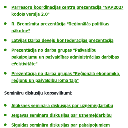
Pārresoru koordinācijas centra prezentācija “NAP2027
kodols versija 2.0”
R. Bremšmita prezentācija “Reģionālās politikas
nākotne”
Latvijas Darba devēju konfederācijas prezentācija
Prezentācija no darba grupas “Pašvaldību
pakalpojumu un pašvaldības administrācijas darbības
efektivitāte”
Prezentācija no darba grupas “Reģionālā ekonomika,
reģionu un pašvaldību loma tajā”
Semināru diskusiju kopsavilkumi:
Alūksnes semināra diskusijas par uzņēmējdarbību
Jelgavas semināra diskusijas par uzņēmējdarbību
Siguldas semināra diskusijas par pakalpojumiem