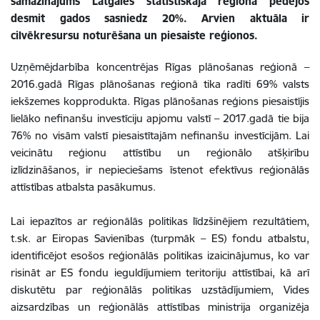
samazinājums Latgales statistiskajā reģionā pēdējos
desmit gados sasniedz 20%. Arvien aktuāla ir
cilvēkresursu noturēšana un piesaiste reģionos.
Uzņēmējdarbība koncentrējas Rīgas plānošanas reģionā –
2016.gadā Rīgas plānošanas reģionā tika radīti 69% valsts
iekšzemes kopprodukta. Rīgas plānošanas reģions piesaistījis
lielāko nefinanšu investīciju apjomu valstī – 2017.gadā tie bija
76% no visām valstī piesaistītajām nefinanšu investīcijām. Lai
veicinātu reģionu attīstību un reģionālo atšķirību
izlīdzināšanos, ir nepieciešams īstenot efektīvus reģionālās
attīstības atbalsta pasākumus.
Lai iepazītos ar reģionālās politikas līdzšinējiem rezultātiem,
t.sk. ar Eiropas Savienības (turpmāk – ES) fondu atbalstu,
identificējot esošos reģionālās politikas izaicinājumus, ko var
risināt ar ES fondu ieguldījumiem teritoriju attīstībai, kā arī
diskutētu par reģionālās politikas uzstādījumiem, Vides
aizsardzības un reģionālās attīstības ministrija organizēja