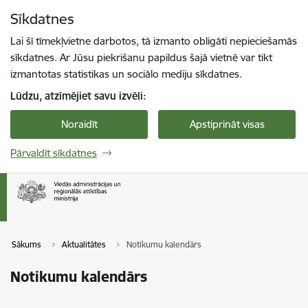
Pāriet uz lapas saturu
Sīkdatnes
Spied
lai meklētu
Enter
Lai šī tīmekļvietne darbotos, tā izmanto obligāti nepieciešamās
sīkdatnes. Ar Jūsu piekrišanu papildus šajā vietnē var tikt
izmantotas statistikas un sociālo mediju sīkdatnes.
Lūdzu, atzīmējiet savu izvēli:
Noraidīt
Apstiprināt visas
Pārvaldīt sīkdatnes
Sākums
Aktualitātes
Notikumu kalendārs
Notikumu kalendārs