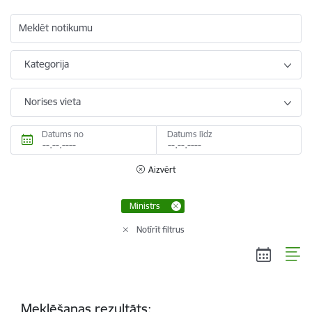
Meklēt notikumu
Kategorija
Norises vieta
Datums no
Datums līdz
Aizvērt
Ministrs
Notīrīt filtrus
Meklēšanas rezultāts: