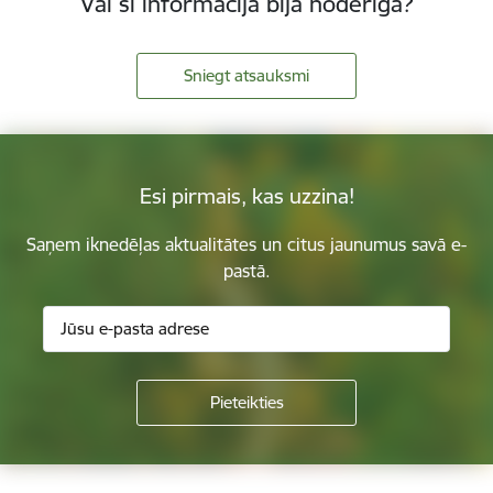
Vai šī informācija bija noderīga?
Sniegt atsauksmi
Esi pirmais, kas uzzina!
Saņem iknedēļas aktualitātes un citus jaunumus savā e-
pastā.
Kājene