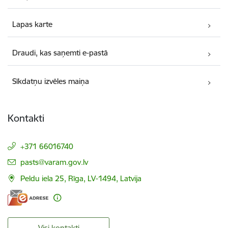
Lapas karte
Draudi, kas saņemti e-pastā
Sīkdatņu izvēles maiņa
Kontakti
+371 66016740
E-pasts:
pasts@varam.gov.lv
Peldu iela 25, Rīga, LV-1494, Latvija
Visi kontakti