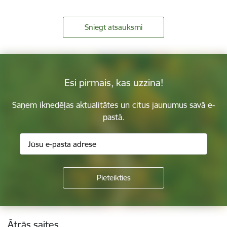
Sniegt atsauksmi
Esi pirmais, kas uzzina!
Saņem iknedēļas aktualitātes un citus jaunumus savā e-
pastā.
Kājene
Ātrās saites