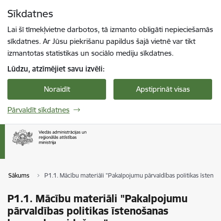
Pāriet uz lapas saturu
Sīkdatnes
Spied
lai meklētu
Enter
Lai šī tīmekļvietne darbotos, tā izmanto obligāti nepieciešamās
sīkdatnes. Ar Jūsu piekrišanu papildus šajā vietnē var tikt
izmantotas statistikas un sociālo mediju sīkdatnes.
Lūdzu, atzīmējiet savu izvēli:
Noraidīt
Apstiprināt visas
Pārvaldīt sīkdatnes
Sākums
P1.1. Mācību materiāli "Pakalpojumu pārvaldības politikas īsten
P1.1. Mācību materiāli "Pakalpojumu
pārvaldības politikas īstenošanas