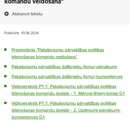
komandu veidošana"
Atskaņot tekstu
Publicēts: 10.06.2024.
Prezentācija "Pakalpojumu pārvaldības politikas
īstenošanas komandu veidošana"
Pakalpojumu pārvaldības dalībnieku (lomu) pienākumi
Pakalpojumu pārvaldības dalībnieku (lomu) kompetences
Videoieraksts P1.1. Pakalpojumu pārvaldības politikas
īstenošanas komandu izveide – 1. Mērogi-līmeņi-lomas G1
Videoieraksts P1.1. Pakalpojumu pārvaldības politikas
īstenošanas komandu izveide – 2. Uzdevumi-pienākumi-
kompetences G1