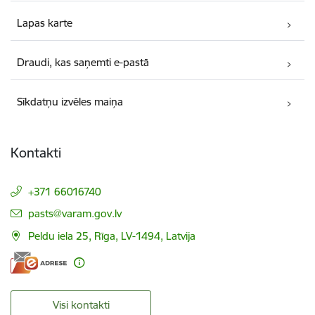
Lapas karte
Draudi, kas saņemti e-pastā
Sīkdatņu izvēles maiņa
Kontakti
+371 66016740
E-pasts:
pasts@varam.gov.lv
Peldu iela 25, Rīga, LV-1494, Latvija
Visi kontakti