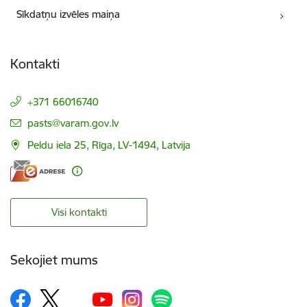
Sīkdatņu izvēles maiņa
Kontakti
+371 66016740
E-pasts:
pasts@varam.gov.lv
Peldu iela 25, Rīga, LV-1494, Latvija
Visi kontakti
Sekojiet mums