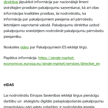
direktīvai
jāpublicē informācija par nacionālajā līmenī
izvirzītajām prasībām pakalpojumu saņemšanai, kā arī citas
informācijas kvalitātes prasības, lai nodrošinātu, ka
informācija par pakalpojumiem pieejama arī pārrobežu
lietotājiem saprotamā valodā. Pakalpojumu direktīva uzdod
pakalpojumu sniedzējiem nodrošināt pakalpojumu pārrobežu
pieejamību.
Noskaties
video
par Pakalpojumiem ES iekšējā tirgū.
Papildus informācija:
https://single-market-
economy.ec.europa.eu/single-market/services/directive_en
eIDAS
Lai nodrošinātu Eiropas Savienības iekšējā tirgus pienācīgu
darbību un atvieglotu digitālo pašapkalpošanās pakalpojumu
izmantošanu pāri valstu robežām, ir nodrošināta iespēja