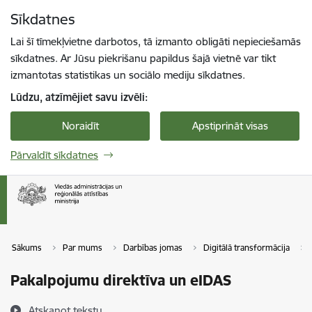
Pāriet uz lapas saturu
Sīkdatnes
Spied
lai meklētu
Enter
Lai šī tīmekļvietne darbotos, tā izmanto obligāti nepieciešamās
sīkdatnes. Ar Jūsu piekrišanu papildus šajā vietnē var tikt
izmantotas statistikas un sociālo mediju sīkdatnes.
Lūdzu, atzīmējiet savu izvēli:
Noraidīt
Apstiprināt visas
Pārvaldīt sīkdatnes
Sākums
Par mums
Darbības jomas
Digitālā transformācija
Pakalpojumu direktīva un eIDAS
Atskaņot tekstu