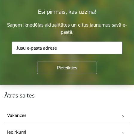
Esi pirmais, kas uzzina!
Saņem iknedēļas aktualitātes un citus jaunumus savā e-
pastā.
Kājene
Ātrās saites
Vakances
Iepirkumi