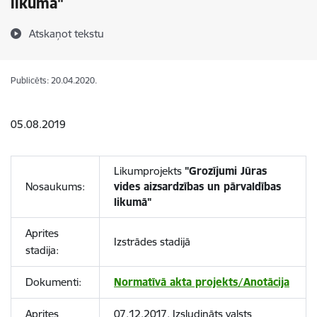
likumā"
Atskaņot tekstu
Publicēts: 20.04.2020.
05.08.2019
Likumprojekts
"Grozījumi Jūras
Nosaukums:
vides aizsardzības un pārvaldības
likumā"
Aprites
Izstrādes stadijā
stadija:
Dokumenti:
Normatīvā akta projekts/Anotācija
Aprites
07.12.2017. Izsludināts valsts