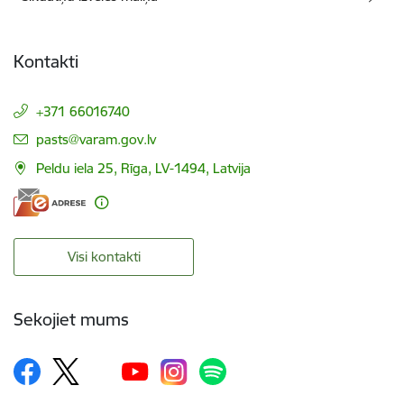
Kontakti
+371 66016740
E-pasts:
pasts@varam.gov.lv
Peldu iela 25, Rīga, LV-1494, Latvija
Visi kontakti
Sekojiet mums