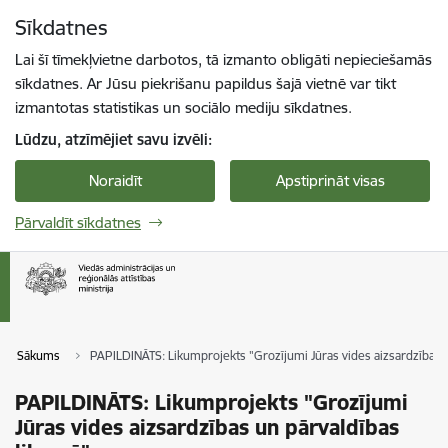
Pāriet uz lapas saturu
Sīkdatnes
Spied
lai meklētu
Enter
Lai šī tīmekļvietne darbotos, tā izmanto obligāti nepieciešamās
sīkdatnes. Ar Jūsu piekrišanu papildus šajā vietnē var tikt
izmantotas statistikas un sociālo mediju sīkdatnes.
Lūdzu, atzīmējiet savu izvēli:
Noraidīt
Apstiprināt visas
Pārvaldīt sīkdatnes
Sākums
PAPILDINĀTS: Likumprojekts "Grozījumi Jūras vides aizsardzības 
PAPILDINĀTS: Likumprojekts "Grozījumi
Jūras vides aizsardzības un pārvaldības