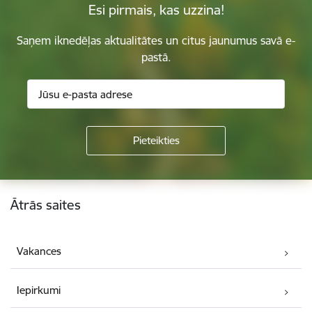
Esi pirmais, kas uzzina!
Saņem iknedēļas aktualitātes un citus jaunumus savā e-
pastā.
Kājene
Ātrās saites
Vakances
Iepirkumi