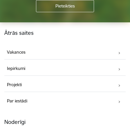
Kājene
Ātrās saites
Vakances
Iepirkumi
Projekti
Par iestādi
Noderīgi