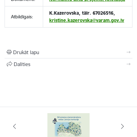
K.Kazerovska, tālr. 67026516,
Atbildīgais:
kristine.kazerovska@varam.gov.lv
Drukāt lapu
Dalīties