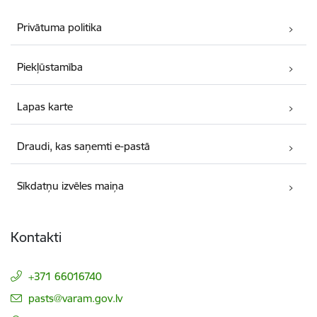
Privātuma politika
Piekļūstamība
Lapas karte
Draudi, kas saņemti e-pastā
Sīkdatņu izvēles maiņa
Kontakti
+371 66016740
E-pasts:
pasts@varam.gov.lv