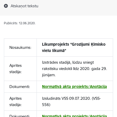
Atskaņot tekstu
Publicēts: 12.06.2020.
Likumprojekts “Grozījumi Ķīmisko
Nosaukums:
vielu likumā”
Izstrādes stadijā, lūdzu sniegt
Aprites
rakstisku viedokli līdz 2020. gada 29.
stadija:
jūnijam.
Dokumenti:
Normatīvā akta projekts/Anotācija
Aprites
Izsludināts VSS 09.07.2020. (VSS-
stadija:
556)
Dokumenti:
Normatīvā akta projekts/Anotācija