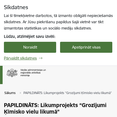
Pāriet uz lapas saturu
Sīkdatnes
Spied
lai meklētu
Enter
Lai šī tīmekļvietne darbotos, tā izmanto obligāti nepieciešamās
sīkdatnes. Ar Jūsu piekrišanu papildus šajā vietnē var tikt
izmantotas statistikas un sociālo mediju sīkdatnes.
Lūdzu, atzīmējiet savu izvēli:
Noraidīt
Apstiprināt visas
Pārvaldīt sīkdatnes
Sākums
PAPILDINĀTS: Likumprojekts “Grozījumi Ķīmisko vielu likumā”
PAPILDINĀTS: Likumprojekts “Grozījumi
Ķīmisko vielu likumā”