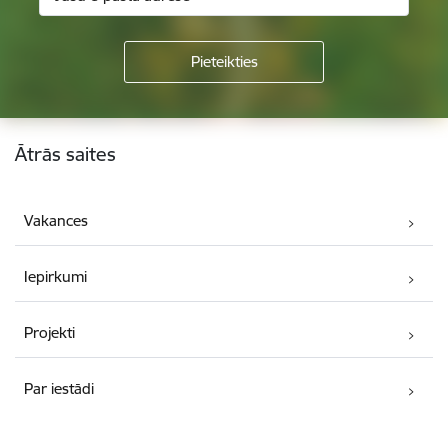
Kājene
Ātrās saites
Vakances
Iepirkumi
Projekti
Par iestādi