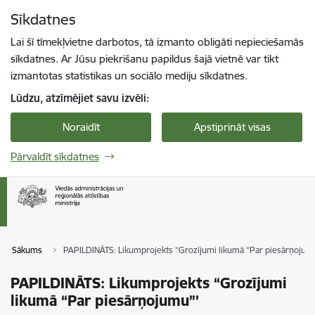
Pāriet uz lapas saturu
Sīkdatnes
Spied
lai meklētu
Enter
Lai šī tīmekļvietne darbotos, tā izmanto obligāti nepieciešamās
sīkdatnes. Ar Jūsu piekrišanu papildus šajā vietnē var tikt
izmantotas statistikas un sociālo mediju sīkdatnes.
Lūdzu, atzīmējiet savu izvēli:
Noraidīt
Apstiprināt visas
Pārvaldīt sīkdatnes
Sākums
PAPILDINĀTS: Likumprojekts “Grozījumi likumā “Par piesārņojum
PAPILDINĀTS: Likumprojekts “Grozījumi
likumā “Par piesārņojumu”’