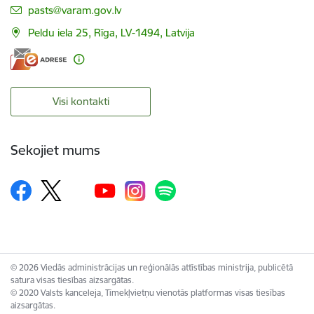
E-pasts:
pasts@varam.gov.lv
Peldu iela 25, Rīga, LV-1494, Latvija
Visi kontakti
Sekojiet mums
© 2026 Viedās administrācijas un reģionālās attīstības ministrija, publicētā
satura visas tiesības aizsargātas.
© 2020 Valsts kanceleja, Tīmekļvietņu vienotās platformas visas tiesības
aizsargātas.