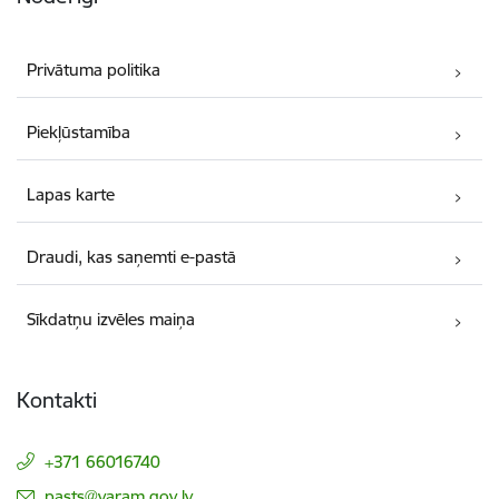
Privātuma politika
Piekļūstamība
Lapas karte
Draudi, kas saņemti e-pastā
Sīkdatņu izvēles maiņa
Kontakti
+371 66016740
E-pasts:
pasts@varam.gov.lv