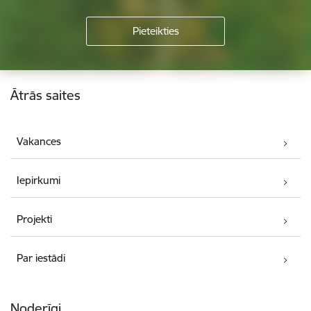
Kājene
Ātrās saites
Vakances
Iepirkumi
Projekti
Par iestādi
Noderīgi