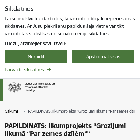
Pāriet uz lapas saturu
Sīkdatnes
Spied
lai meklētu
Enter
Lai šī tīmekļvietne darbotos, tā izmanto obligāti nepieciešamās
sīkdatnes. Ar Jūsu piekrišanu papildus šajā vietnē var tikt
izmantotas statistikas un sociālo mediju sīkdatnes.
Lūdzu, atzīmējiet savu izvēli:
Noraidīt
Apstiprināt visas
Pārvaldīt sīkdatnes
Sākums
PAPILDINĀTS: likumprojekts “Grozījumi likumā “Par zemes dzīlē
PAPILDINĀTS: likumprojekts “Grozījumi
likumā “Par zemes dzīlēm””