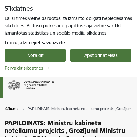
Pāriet uz lapas saturu
Sīkdatnes
Spied
lai meklētu
Enter
Lai šī tīmekļvietne darbotos, tā izmanto obligāti nepieciešamās
sīkdatnes. Ar Jūsu piekrišanu papildus šajā vietnē var tikt
izmantotas statistikas un sociālo mediju sīkdatnes.
Lūdzu, atzīmējiet savu izvēli:
Noraidīt
Apstiprināt visas
Pārvaldīt sīkdatnes
Sākums
PAPILDINĀTS: Ministru kabineta noteikumu projekts „Grozījumi Mi
PAPILDINĀTS: Ministru kabineta
noteikumu projekts „Grozījumi Ministru