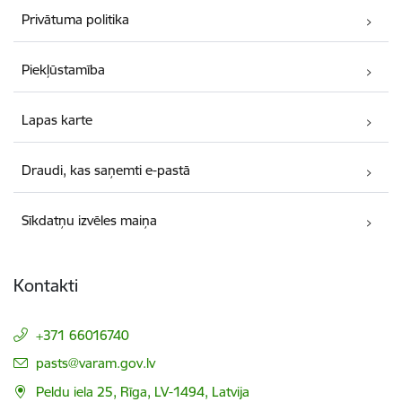
Privātuma politika
Piekļūstamība
Lapas karte
Draudi, kas saņemti e-pastā
Sīkdatņu izvēles maiņa
Kontakti
+371 66016740
E-pasts:
pasts@varam.gov.lv
Peldu iela 25, Rīga, LV-1494, Latvija