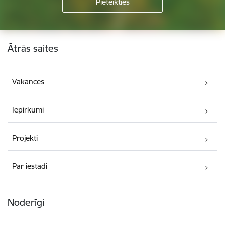
Kājene
Ātrās saites
Vakances
Iepirkumi
Projekti
Par iestādi
Noderīgi