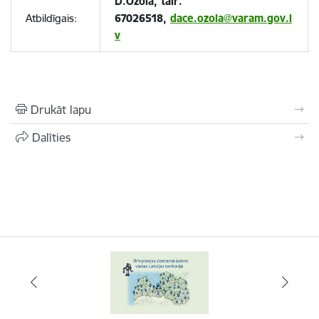
D.Ozola, tālr.
Atbildīgais:
67026518,
dace.ozola@varam.gov.l
v
Drukāt lapu
Dalīties