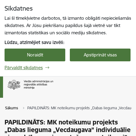
Pāriet uz lapas saturu
Sīkdatnes
Spied
lai meklētu
Enter
Lai šī tīmekļvietne darbotos, tā izmanto obligāti nepieciešamās
sīkdatnes. Ar Jūsu piekrišanu papildus šajā vietnē var tikt
izmantotas statistikas un sociālo mediju sīkdatnes.
Lūdzu, atzīmējiet savu izvēli:
Noraidīt
Apstiprināt visas
Pārvaldīt sīkdatnes
Sākums
PAPILDINĀTS: MK noteikumu projekts „Dabas lieguma „Vecdaugava
PAPILDINĀTS: MK noteikumu projekts
„Dabas lieguma „Vecdaugava” individuālie