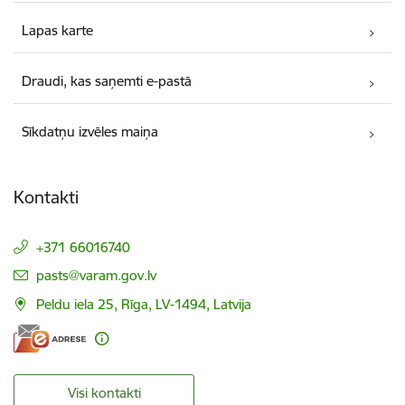
Lapas karte
Draudi, kas saņemti e-pastā
Sīkdatņu izvēles maiņa
Kontakti
+371 66016740
E-pasts:
pasts@varam.gov.lv
Peldu iela 25, Rīga, LV-1494, Latvija
Visi kontakti