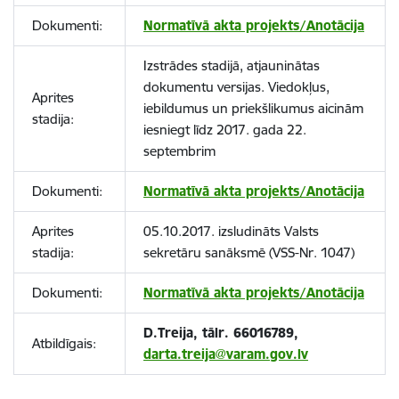
Dokumenti:
Normatīvā akta projekts/Anotācija
Izstrādes stadijā, atjauninātas
dokumentu versijas. Viedokļus,
Aprites
iebildumus un priekšlikumus aicinām
stadija:
iesniegt līdz 2017. gada 22.
septembrim
Dokumenti:
Normatīvā akta projekts/Anotācija
Aprites
05.10.2017. izsludināts Valsts
stadija:
sekretāru sanāksmē (VSS-Nr. 1047)
Dokumenti:
Normatīvā akta projekts/Anotācija
D.Treija, tālr. 66016789,
Atbildīgais:
darta.treija@varam.gov.lv