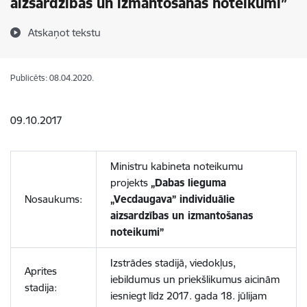
aizsardzības un izmantošanas noteikumi”
Atskaņot tekstu
Publicēts: 08.04.2020.
09.10.2017
Ministru kabineta noteikumu
projekts
„Dabas lieguma
Nosaukums:
„Vecdaugava” individuālie
aizsardzības un izmantošanas
noteikumi”
Izstrādes stadijā, viedokļus,
Aprites
iebildumus un priekšlikumus aicinām
stadija:
iesniegt līdz 2017. gada 18. jūlijam