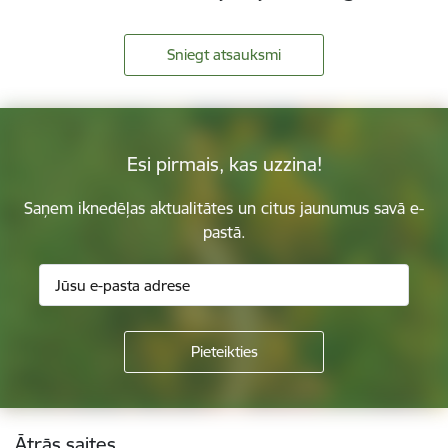
Sniegt atsauksmi
Esi pirmais, kas uzzina!
Saņem iknedēļas aktualitātes un citus jaunumus savā e-
pastā.
Kājene
Ātrās saites