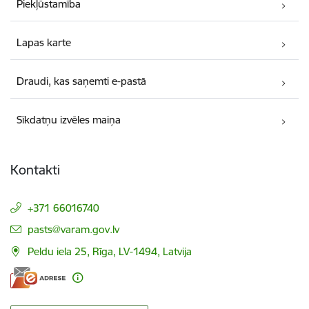
Piekļūstamība
Lapas karte
Draudi, kas saņemti e-pastā
Sīkdatņu izvēles maiņa
Kontakti
+371 66016740
E-pasts:
pasts@varam.gov.lv
Peldu iela 25, Rīga, LV-1494, Latvija