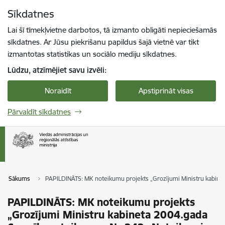
Pāriet uz lapas saturu
Sīkdatnes
Spied
lai meklētu
Enter
Lai šī tīmekļvietne darbotos, tā izmanto obligāti nepieciešamās
sīkdatnes. Ar Jūsu piekrišanu papildus šajā vietnē var tikt
izmantotas statistikas un sociālo mediju sīkdatnes.
Lūdzu, atzīmējiet savu izvēli:
Noraidīt
Apstiprināt visas
Pārvaldīt sīkdatnes
Sākums
PAPILDINĀTS: MK noteikumu projekts „Grozījumi Ministru kabineta
PAPILDINĀTS: MK noteikumu projekts
„Grozījumi Ministru kabineta 2004.gada