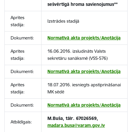
sešvērtīgā hroma savienojumus””
Aprites
Izstrādes stadijā
stadija:
Dokumenti:
Normatīvā akta projekts/Anotācija
Aprites
16.06.2016. izsludināts Valsts
stadija:
sekretāru sanāksmē (VSS-576)
Dokumenti:
Normatīvā akta projekts/Anotācija
Aprites
18.07.2016. iesniegts apstiprināšanai
stadija:
MK sēdē
Dokumenti:
Normatīvā akta projekts/Anotācija
M.Buša, tālr. 67026569,
Atbildīgais:
madara.busa@varam.gov.lv