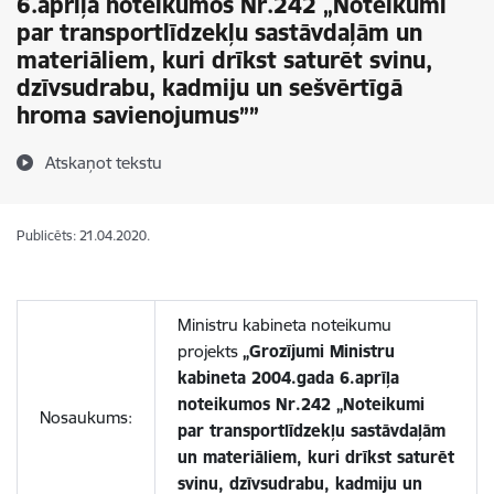
6.aprīļa noteikumos Nr.242 „Noteikumi
par transportlīdzekļu sastāvdaļām un
materiāliem, kuri drīkst saturēt svinu,
dzīvsudrabu, kadmiju un sešvērtīgā
hroma savienojumus””
Atskaņot tekstu
Publicēts: 21.04.2020.
Ministru kabineta noteikumu
projekts
„Grozījumi Ministru
kabineta 2004.gada 6.aprīļa
noteikumos Nr.242 „Noteikumi
Nosaukums:
par transportlīdzekļu sastāvdaļām
un materiāliem, kuri drīkst saturēt
svinu, dzīvsudrabu, kadmiju un