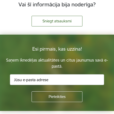
Vai šī informācija bija noderīga?
Sniegt atsauksmi
Esi pirmais, kas uzzina!
Saņem iknedēļas aktualitātes un citus jaunumus savā e-
pastā.
Kājene