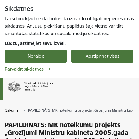
Pāriet uz lapas saturu
Sīkdatnes
Spied
lai meklētu
Enter
Lai šī tīmekļvietne darbotos, tā izmanto obligāti nepieciešamās
sīkdatnes. Ar Jūsu piekrišanu papildus šajā vietnē var tikt
izmantotas statistikas un sociālo mediju sīkdatnes.
Lūdzu, atzīmējiet savu izvēli:
Noraidīt
Apstiprināt visas
Pārvaldīt sīkdatnes
Sākums
PAPILDINĀTS: MK noteikumu projekts „Grozījumi Ministru kabinet
PAPILDINĀTS: MK noteikumu projekts
„Grozījumi Ministru kabineta 2005.gada