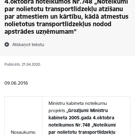
4.oktobra noteikumos Nr.748 „Noteikumi
par nolietotu transportlīdzekļu atzīšanu
par atmestiem un kārtību, kādā atmestus
nolietotus transportlīdzekļus nodod
apstrādes uzņēmumam”
Atskaņot tekstu
Publicēts: 21.04.2020.
09.06.2016
Ministru kabineta noteikumu
projekts
„Grozījumi Ministru
kabineta 2005.gada 4.oktobra
noteikumos Nr.748 „Noteikumi
Nosaukums:
par nolietotu transportlīdzekļu