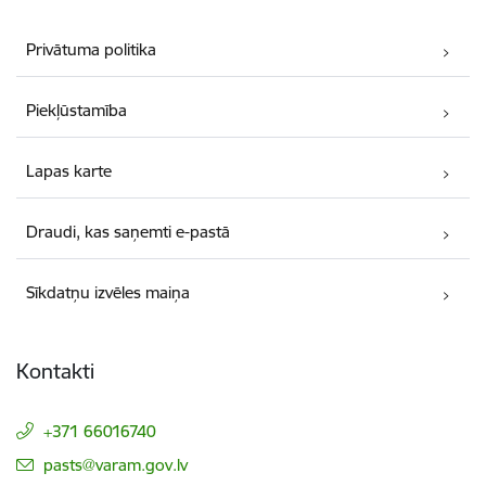
Privātuma politika
Piekļūstamība
Lapas karte
Draudi, kas saņemti e-pastā
Sīkdatņu izvēles maiņa
Kontakti
+371 66016740
E-pasts:
pasts@varam.gov.lv