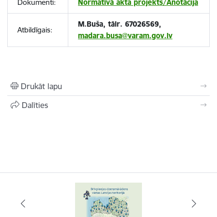
Dokumenti:
Normatīvā akta projekts/Anotācija
M.Buša, tālr. 67026569,
Atbildīgais:
madara.busa@varam.gov.lv
Drukāt lapu
Dalīties