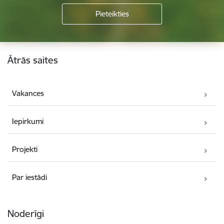
Kājene
Ātrās saites
Vakances
Iepirkumi
Projekti
Par iestādi
Noderīgi