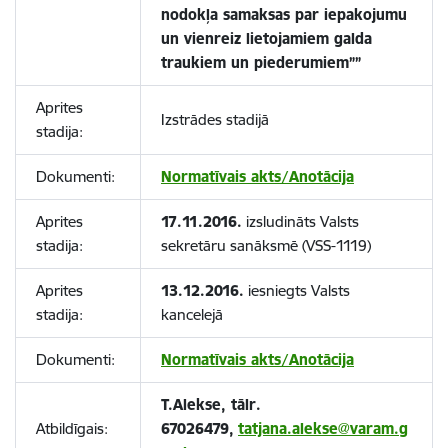
nodokļa samaksas par iepakojumu
un vienreiz lietojamiem galda
traukiem un piederumiem””
Aprites
Izstrādes stadijā
stadija:
Dokumenti:
Normatīvais akts/Anotācija
Aprites
17.11.2016.
izsludināts Valsts
stadija:
sekretāru sanāksmē (VSS-1119)
Aprites
13.12.2016.
iesniegts Valsts
stadija:
kancelejā
Dokumenti:
Normatīvais akts/Anotācija
T.Alekse, tālr.
Atbildīgais:
67026479,
tatjana.alekse@varam.g