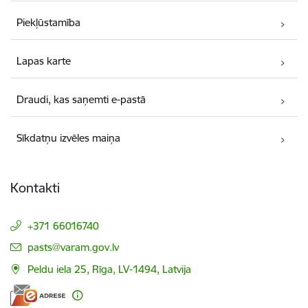
Piekļūstamība
Lapas karte
Draudi, kas saņemti e-pastā
Sīkdatņu izvēles maiņa
Kontakti
+371 66016740
E-pasts:
pasts@varam.gov.lv
Peldu iela 25, Rīga, LV-1494, Latvija