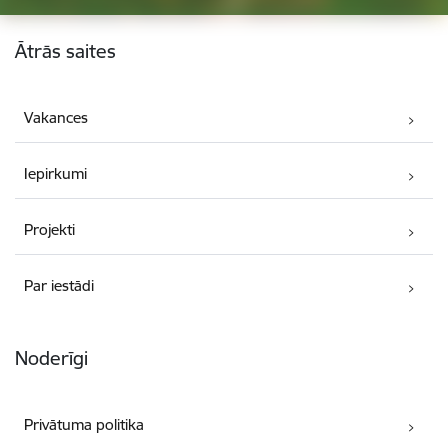
Kājene
Ātrās saites
Vakances
Iepirkumi
Projekti
Par iestādi
Noderīgi
Privātuma politika