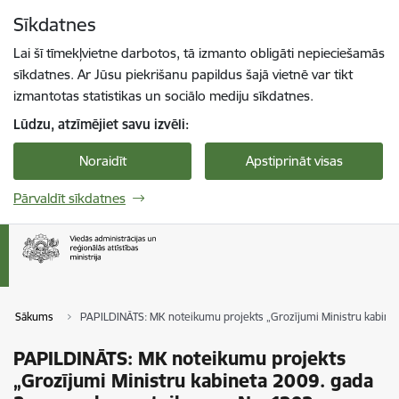
Pāriet uz lapas saturu
Sīkdatnes
Spied
lai meklētu
Enter
Lai šī tīmekļvietne darbotos, tā izmanto obligāti nepieciešamās
sīkdatnes. Ar Jūsu piekrišanu papildus šajā vietnē var tikt
izmantotas statistikas un sociālo mediju sīkdatnes.
Lūdzu, atzīmējiet savu izvēli:
Noraidīt
Apstiprināt visas
Pārvaldīt sīkdatnes
Sākums
PAPILDINĀTS: MK noteikumu projekts „Grozījumi Ministru kabinet
PAPILDINĀTS: MK noteikumu projekts
„Grozījumi Ministru kabineta 2009. gada