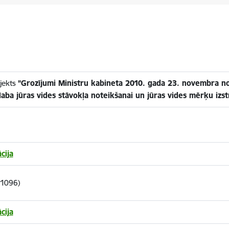
jekts
”Grozījumi Ministru kabineta 2010. gada 23. novembra no
aba jūras vides stāvokļa noteikšanai un jūras vides mērķu izst
cija
-1096)
cija