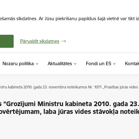
iešamās sīkdatnes. Ar Jūsu piekrišanu papildus šajā vietnē var tikt i
Pārvaldīt sīkdatnes
Nozaru politika
Aktualitātes
Fondi un ES
Kontak
ru kabineta 2010. gada 23. novembra noteikumos Nr. 1071 „Prasības jūras vides st
 ”Grozījumi Ministru kabineta 2010. gada 23
novērtējumam, laba jūras vides stāvokļa notei