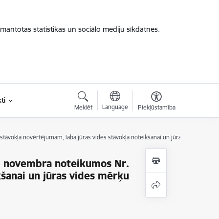
zmantotas statistikas un sociālo mediju sīkdatnes.
ti
Language
Meklēt
Piekļūstamība
āvokļa novērtējumam, laba jūras vides stāvokļa noteikšanai un jūras vides mērķu 
. novembra noteikumos Nr.
kšanai un jūras vides mērķu