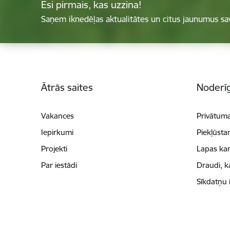
Esi pirmais, kas uzzina!
Saņem iknedēļas aktualitātes un citus jaunumus sa
Kājene
Ātrās saites
Noderīg
Vakances
Privātuma
Iepirkumi
Piekļūsta
Projekti
Lapas kar
Par iestādi
Draudi, k
Sīkdatņu 