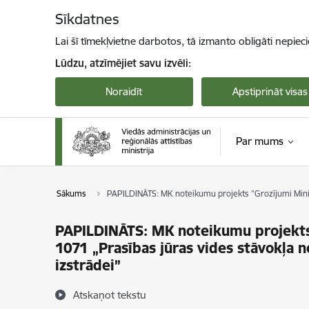
Pāriet uz lapas saturu
Sīkdatnes
Lai šī tīmekļvietne darbotos, tā izmanto obligāti nepiec
Lūdzu, atzīmējiet savu izvēli:
Noraidīt
Apstiprināt visas
Par mums
Sākums
PAPILDINĀTS: MK noteikumu projekts ”Grozījumi Minist
PAPILDINĀTS: MK noteikumu projekts
1071 „Prasības jūras vides stāvokļa 
izstrādei”
Atskaņot tekstu