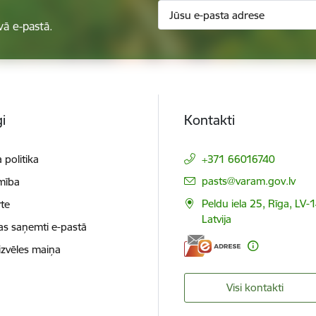
vā e-pastā.
i
Kontakti
 politika
+371 66016740
E-pasts:
pasts@varam.gov.lv
mība
Peldu iela 25, Rīga, LV-
te
Latvija
as saņemti e-pastā
izvēles maiņa
Visi kontakti