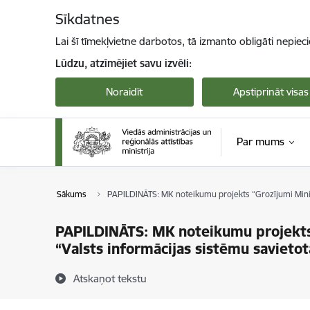
Pāriet uz lapas saturu
Sīkdatnes
Lai šī tīmekļvietne darbotos, tā izmanto obligāti nepiec
Lūdzu, atzīmējiet savu izvēli:
Noraidīt
Apstiprināt visas
Par mums
Sākums
PAPILDINĀTS: MK noteikumu projekts “Grozījumi Minist
PAPILDINĀTS: MK noteikumu projekts 
“Valsts informācijas sistēmu savieto
Atskaņot tekstu