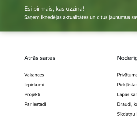
Esi pirmais, kas uzzina!
Saņem iknedēļas aktualitātes un citus jaunumus sa
Kājene
Ātrās saites
Noderīg
Vakances
Privātuma
Iepirkumi
Piekļūsta
Projekti
Lapas kar
Par iestādi
Draudi, k
Sīkdatņu 