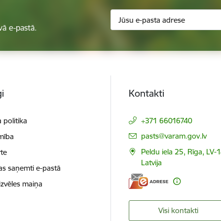
vā e-pastā.
i
Kontakti
 politika
+371 66016740
E-pasts:
pasts@varam.gov.lv
mība
Peldu iela 25, Rīga, LV-
te
Latvija
as saņemti e-pastā
izvēles maiņa
Visi kontakti