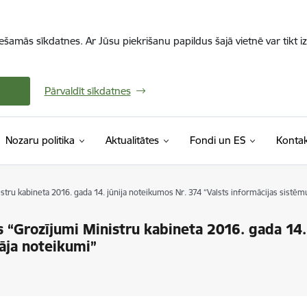
iešamās sīkdatnes. Ar Jūsu piekrišanu papildus šajā vietnē var tikt i
Pārvaldīt sīkdatnes
Nozaru politika
Aktualitātes
Fondi un ES
Kontak
ru kabineta 2016. gada 14. jūnija noteikumos Nr. 374 “Valsts informācijas sistēmu
“Grozījumi Ministru kabineta 2016. gada 14. 
tāja noteikumi”