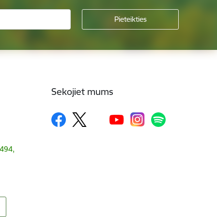
Sekojiet mums
1494,