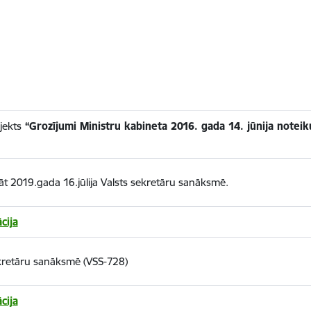
jekts
“Grozījumi Ministru kabineta 2016. gada 14. jūnija noteik
ināt 2019.gada 16.jūlija Valsts sekretāru sanāksmē.
cija
ekretāru sanāksmē (VSS-728)
cija