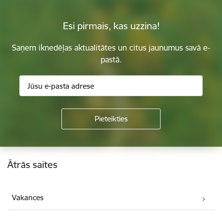
Esi pirmais, kas uzzina!
Saņem iknedēļas aktualitātes un citus jaunumus savā e-
pastā.
Kājene
Ātrās saites
Vakances