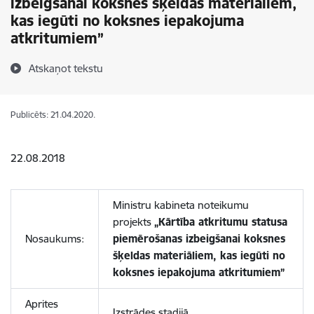
izbeigšanai koksnes šķeldas materiāliem,
kas iegūti no koksnes iepakojuma
atkritumiem”
Atskaņot tekstu
Publicēts: 21.04.2020.
22.08.2018
Ministru kabineta noteikumu
projekts
„Kārtība atkritumu statusa
Nosaukums:
piemērošanas izbeigšanai koksnes
šķeldas materiāliem, kas iegūti no
koksnes iepakojuma atkritumiem”
Aprites
Izstrādes stadijā