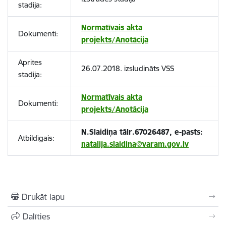
stadija:
Normatīvais akta
Dokumenti:
projekts/Anotācija
Aprites
26.07.2018. izsludināts VSS
stadija:
Normatīvais akta
Dokumenti:
projekts/Anotācija
N.Slaidiņa tālr.67026487, e-pasts:
Atbildīgais:
natalija.slaidina@varam.gov.lv
Drukāt lapu
Dalīties