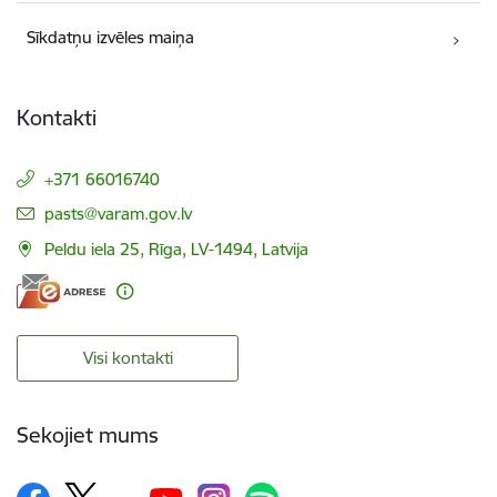
Sīkdatņu izvēles maiņa
Kontakti
+371 66016740
E-pasts:
pasts@varam.gov.lv
Peldu iela 25, Rīga, LV-1494, Latvija
Visi kontakti
Sekojiet mums