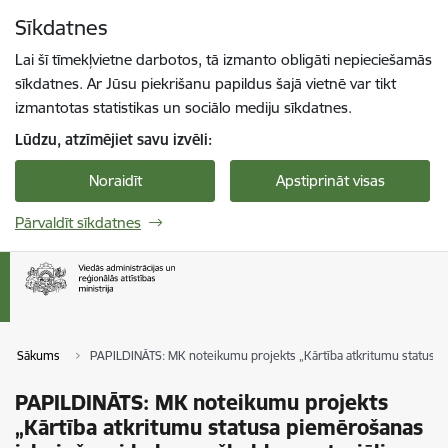
Pāriet uz lapas saturu
Sīkdatnes
Spied
lai meklētu
Enter
Lai šī tīmekļvietne darbotos, tā izmanto obligāti nepieciešamās
sīkdatnes. Ar Jūsu piekrišanu papildus šajā vietnē var tikt
izmantotas statistikas un sociālo mediju sīkdatnes.
Lūdzu, atzīmējiet savu izvēli:
Noraidīt
Apstiprināt visas
Pārvaldīt sīkdatnes
Sākums
PAPILDINĀTS: MK noteikumu projekts „Kārtība atkritumu statusa 
PAPILDINĀTS: MK noteikumu projekts
„Kārtība atkritumu statusa piemērošanas