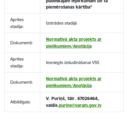
publiskajam iepirkumam un tā
piemērošanas kārtība”
Aprites
Izstrādes stadijā
stadija:
Normatīvā akta projekts ar
Dokumenti:
pielikumiem/Anotācija
Aprites
Iesniegts izsludināšanai VSS
stadija:
Normatīvā akta projekts ar
Dokumenti:
pielikumiem/Anotācija
V. Puriņš, tālr. 67026464,
Atbildīgais:
valdis.
purins@varam.gov.lv