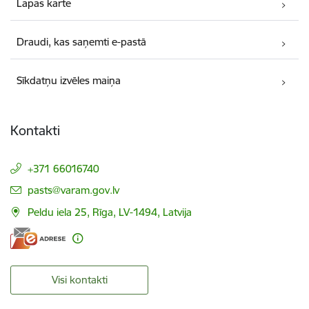
Lapas karte
Draudi, kas saņemti e-pastā
Sīkdatņu izvēles maiņa
Kontakti
+371 66016740
E-pasts:
pasts@varam.gov.lv
Peldu iela 25, Rīga, LV-1494, Latvija
Visi kontakti