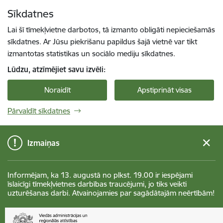
Pāriet uz lapas saturu
Sīkdatnes
Spied
lai meklētu
Enter
Lai šī tīmekļvietne darbotos, tā izmanto obligāti nepieciešamās
sīkdatnes. Ar Jūsu piekrišanu papildus šajā vietnē var tikt
izmantotas statistikas un sociālo mediju sīkdatnes.
Lūdzu, atzīmējiet savu izvēli:
Noraidīt
Apstiprināt visas
Pārvaldīt sīkdatnes
Izmaiņas
Informējam, ka 13. augustā no plkst. 19.00 ir iespējami
īslaicīgi tīmekļvietnes darbības traucējumi, jo tiks veikti
uzturēšanas darbi. Atvainojamies par sagādātajām neērtībām!