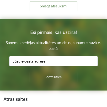
Sniegt atsauksmi
Esi pirmais, kas uzzina!
Saņem iknedēļas aktualitātes un citus jaunumus savā e-
pastā.
Kājene
Ātrās saites