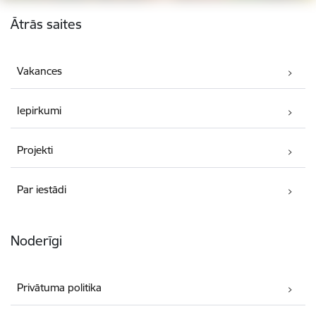
Kājene
Ātrās saites
Vakances
Iepirkumi
Projekti
Par iestādi
Noderīgi
Privātuma politika