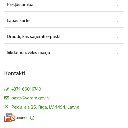
Piekļūstamība
Lapas karte
Draudi, kas saņemti e-pastā
Sīkdatņu izvēles maiņa
Kontakti
+371 66016740
E-pasts:
pasts@varam.gov.lv
Peldu iela 25, Rīga, LV-1494, Latvija