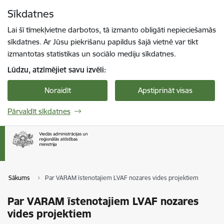
Pāriet uz lapas saturu
Sīkdatnes
Spied
lai meklētu
Enter
Lai šī tīmekļvietne darbotos, tā izmanto obligāti nepieciešamās
sīkdatnes. Ar Jūsu piekrišanu papildus šajā vietnē var tikt
izmantotas statistikas un sociālo mediju sīkdatnes.
Lūdzu, atzīmējiet savu izvēli:
Noraidīt
Apstiprināt visas
Pārvaldīt sīkdatnes
Sākums
Par VARAM īstenotajiem LVAF nozares vides projektiem
Par VARAM īstenotajiem LVAF nozares
vides projektiem