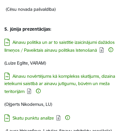
(Cēsu novada pašvaldība)
5. jūnija prezentācijas:
Lejupielādēt:
Ainavu politika un ar to saistītie izaicinājumi dažādos
līmeņos / Paveiktais ainavu politikas īstenošanā
(Luīze Eglīte, VARAM)
Lejupielādēt:
Ainavu novērtējums kā komplekss skatījums, dizaina
ieteikumi saistībā ar ainavu jutīgumu, būvēm un meža
teritorijām
(Oļģerts Nikodemus, LU)
Lejupielādēt:
Skatu punktu analīze
(Laura Hrisanfova, Latvijas Ainavu arhitektu asociācija)