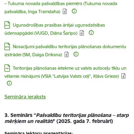
– Tukuma novada pašvaldības piemērs (Tukuma novada
pašvaldība, Inga Tramdaha)
Lejupielādēt:
Ugunsdrošības prasības ārējai ugunsdzēsības
ūdensapgādei (VUGD, Diāna Šaripo)
Lejupielādēt:
Nosacījumi pašvaldību teritorijas plānošanas dokumentu
izstrādei (SM, Daiga Driksna)
Lejupielādēt:
Teritorijas plānošanas ietekme uz valsts autoceļu tīklu un
vēlamie risinājumi (VSIA “Latvijas Valsts ceļi”, Klāvs Grieze)
Semināra ieraksts
3. Seminārs “
Pašvaldību teritorijas plānošana – starp
mērķiem un realitāti
” (2025. gada 7. februārī)
Semināra lektoru prezentācijas: