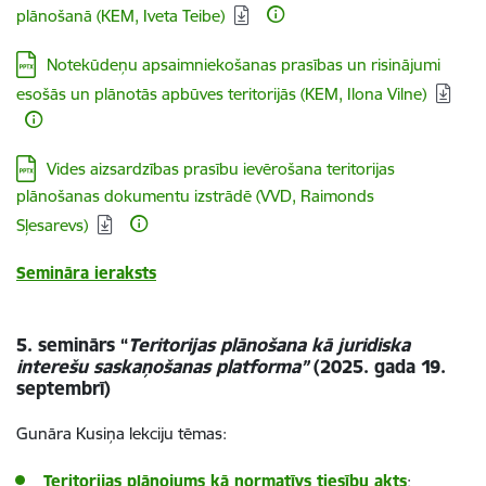
plānošanā (KEM, Iveta Teibe)
Lejupielādēt:
Notekūdeņu apsaimniekošanas prasības un risinājumi
esošās un plānotās apbūves teritorijās (KEM, Ilona Vilne)
Lejupielādēt:
Vides aizsardzības prasību ievērošana teritorijas
plānošanas dokumentu izstrādē (VVD, Raimonds
Sļesarevs)
Semināra ieraksts
5. seminārs “
Teritorijas plānošana kā juridiska
interešu saskaņošanas platforma”
(2025. gada 19.
septembrī)
Gunāra Kusiņa lekciju tēmas:
Teritorijas plānojums kā normatīvs tiesību akts
;