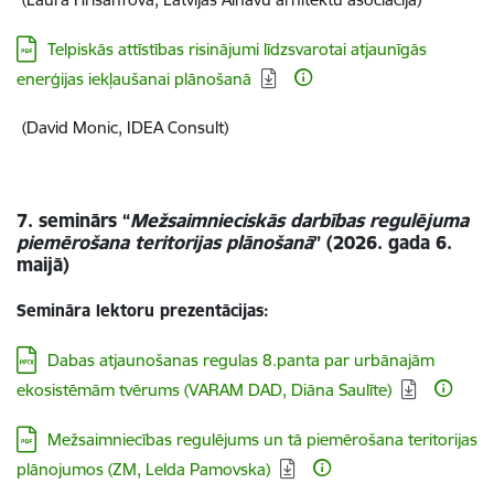
Lejupielādēt:
Telpiskās attīstības risinājumi līdzsvarotai atjaunīgās
enerģijas iekļaušanai plānošanā
(David Monic, IDEA Consult)
7. seminārs “
Mežsaimnieciskās darbības regulējuma
piemērošana teritorijas plānošanā
” (2026. gada 6.
maijā)
Semināra lektoru prezentācijas:
Lejupielādēt:
Dabas atjaunošanas regulas 8.panta par urbānajām
ekosistēmām tvērums (VARAM DAD, Diāna Saulīte)
Lejupielādēt:
Mežsaimniecības regulējums un tā piemērošana teritorijas
plānojumos (ZM, Lelda Pamovska)