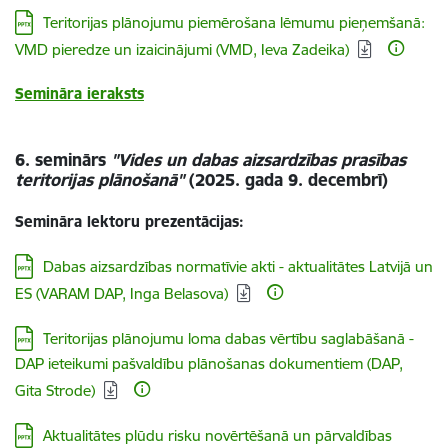
Lejupielādēt:
Teritorijas plānojumu piemērošana lēmumu pieņemšanā:
VMD pieredze un izaicinājumi (VMD, Ieva Zadeika)
Semināra ieraksts
6. seminārs
"Vides un dabas aizsardzības prasības
teritorijas plānošanā"
(2025. gada 9. decembrī)
Semināra lektoru prezentācijas:
Lejupielādēt:
Dabas aizsardzības normatīvie akti - aktualitātes Latvijā un
ES (VARAM DAP, Inga Belasova)
Lejupielādēt:
Teritorijas plānojumu loma dabas vērtību saglabāšanā -
DAP ieteikumi pašvaldību plānošanas dokumentiem (DAP,
Gita Strode)
Lejupielādēt:
Aktualitātes plūdu risku novērtēšanā un pārvaldības