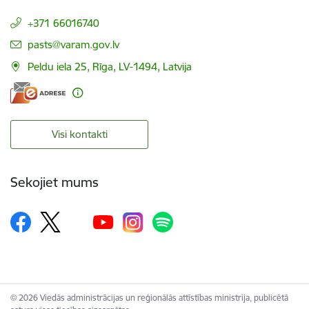
+371 66016740
E-pasts:
pasts@varam.gov.lv
Peldu iela 25, Rīga, LV-1494, Latvija
Visi kontakti
Sekojiet mums
© 2026 Viedās administrācijas un reģionālās attīstības ministrija, publicētā