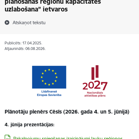
plānošanas reģionu kapacitātes
uzlabošana” ietvaros
Atskaņot tekstu
Publicēts: 17.04.2025.
Atjaunināts: 06.08.2026.
Plānotāju plenērs Cēsīs (2026. gada 4. un 5. jūnijā)
4. jūnija prezentācijas:
Lejupielādēt:
Pakalpojumu sniegšanas izaicinājumi lauku reģionos.