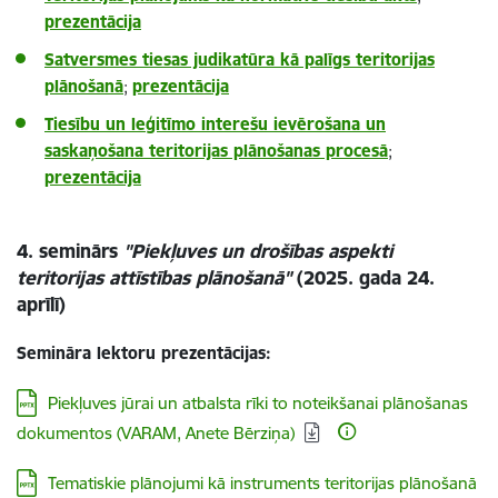
prezentācija
Satversmes tiesas judikatūra kā palīgs teritorijas
plānošanā
;
prezentācija
Tiesību un leģitīmo interešu ievērošana un
saskaņošana teritorijas plānošanas procesā
;
prezentācija
4. seminārs
"Piekļuves un drošības aspekti
teritorijas attīstības plānošanā"
(2025. gada 24.
aprīlī)
Semināra lektoru prezentācijas:
Lejupielādēt:
Piekļuves jūrai un atbalsta rīki to noteikšanai plānošanas
dokumentos (VARAM, Anete Bērziņa)
Lejupielādēt:
Tematiskie plānojumi kā instruments teritorijas plānošanā