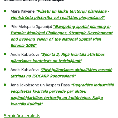
Māra Kalvāne
“Pilsētu un lauku teritoriju plānošana -
vienkāršota pēctecība vai realitātes pieņemšana?”
Pille Metspalu (Igaunija)
“
Navigating spatial planning in
Estonia: Municipal Challenges, Strategic Development
end Evolving Vision of the National Spatial Plan
Estonia 2050
”
Andis Kublačovs
“Sporta 2, Rīgā kvartāla attīstības
plānošanas konteksts un izaicinājumi”
Andis Kublačovs
“Pilsētplānošanas aktualitātes pasaulē
(atziņas no ISOCARP kongresiem)”
Jana Jākobsone un Kaspars Rasa
“Degradēta industriālā
vecpilsētas kvartāla pārveide par aktīvu
uzņēmējdarbības teritoriju un kultūrtelpu. Kaļķu
kvartāls Kuldīgā”
Semināra ieraksts