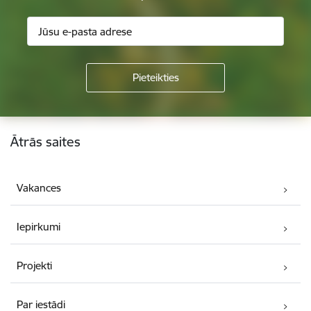
Kājene
Ātrās saites
Vakances
Iepirkumi
Projekti
Par iestādi