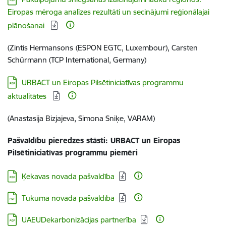
Eiropas mēroga analīzes rezultāti un secinājumi reģionālajai
plānošanai​
(Zintis Hermansons
(ESPON EGTC, Luxembour), Carsten
Schürmann (TCP International, Germany
)
Lejupielādēt:
URBACT un Eiropas Pilsētiniciatīvas programmu
aktualitātes
(Anastasija Bizjajeva, Simona Sniķe, VARAM)
Pašvaldību pieredzes stāsti: URBACT un Eiropas
Pilsētiniciatīvas programmu piemēri
Lejupielādēt:
Ķekavas novada pašvaldība
Lejupielādēt:
Tukuma novada pašvaldība
Lejupielādēt:
UAEUDekarbonizācijas partnerība