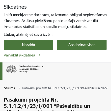
Pāriet uz lapas saturu
Sīkdatnes
Spied
lai meklētu
Enter
Lai šī tīmekļvietne darbotos, tā izmanto obligāti nepieciešamās
sīkdatnes. Ar Jūsu piekrišanu papildus šajā vietnē var tikt
izmantotas statistikas un sociālo mediju sīkdatnes.
Lūdzu, atzīmējiet savu izvēli:
Noraidīt
Apstiprināt visas
Pārvaldīt sīkdatnes
Sākums
Pasākumi projekta Nr. 5.1.1.2/1/23/I/001 “Pašvaldību un plānoša
Pasākumi projekta Nr.
5.1.1.2/1/23/I/001 “Pašvaldību un