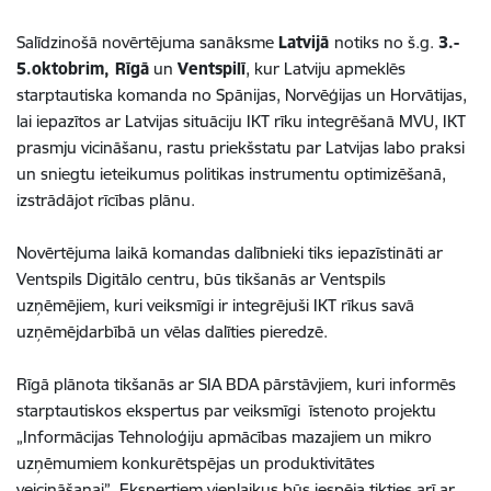
Salīdzinošā novērtējuma sanāksme
Latvijā
notiks no š.g.
3.-
5.oktobrim, Rīgā
un
Ventspilī
, kur Latviju apmeklēs
starptautiska komanda no Spānijas, Norvēģijas un Horvātijas,
lai iepazītos ar Latvijas situāciju IKT rīku integrēšanā MVU, IKT
prasmju vicināšanu, rastu priekšstatu par Latvijas labo praksi
un sniegtu ieteikumus politikas instrumentu optimizēšanā,
izstrādājot rīcības plānu.
Novērtējuma laikā komandas dalībnieki tiks iepazīstināti ar
Ventspils Digitālo centru, būs tikšanās ar Ventspils
uzņēmējiem, kuri veiksmīgi ir integrējuši IKT rīkus savā
uzņēmējdarbībā un vēlas dalīties pieredzē.
Rīgā plānota tikšanās ar SIA BDA pārstāvjiem, kuri informēs
starptautiskos ekspertus par veiksmīgi īstenoto projektu
„Informācijas Tehnoloģiju apmācības mazajiem un mikro
uzņēmumiem konkurētspējas un produktivitātes
veicināšanai”. Ekspertiem vienlaikus būs iespēja tikties arī ar