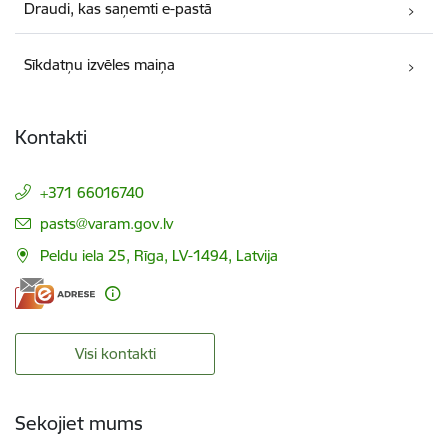
Draudi, kas saņemti e-pastā
Sīkdatņu izvēles maiņa
Kontakti
+371 66016740
E-pasts:
pasts@varam.gov.lv
Peldu iela 25, Rīga, LV-1494, Latvija
Visi kontakti
Sekojiet mums