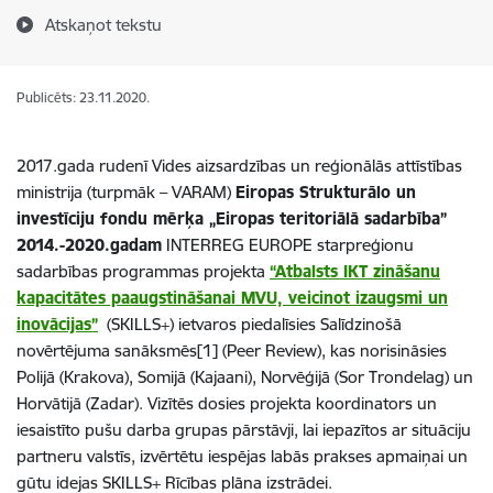
Atskaņot tekstu
Publicēts: 23.11.2020.
2017.gada rudenī Vides aizsardzības un reģionālās attīstības
ministrija (turpmāk – VARAM)
Eiropas Strukturālo un
investīciju fondu mērķa „Eiropas teritoriālā sadarbība”
2014.-2020.gadam
INTERREG EUROPE starpreģionu
sadarbības programmas projekta
“Atbalsts IKT zināšanu
kapacitātes paaugstināšanai MVU, veicinot izaugsmi un
inovācijas”
(SKILLS+) ietvaros piedalīsies Salīdzinošā
novērtējuma sanāksmēs[1] (Peer Review), kas norisināsies
Polijā (Krakova), Somijā (Kajaani), Norvēģijā (Sor Trondelag) un
Horvātijā (Zadar). Vizītēs dosies projekta koordinators un
iesaistīto pušu darba grupas pārstāvji, lai iepazītos ar situāciju
partneru valstīs, izvērtētu iespējas labās prakses apmaiņai un
gūtu idejas SKILLS+ Rīcības plāna izstrādei.