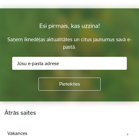
Esi pirmais, kas uzzina!
Saņem iknedēļas aktualitātes un citus jaunumus savā e-
pastā.
Kājene
Ātrās saites
Vakances