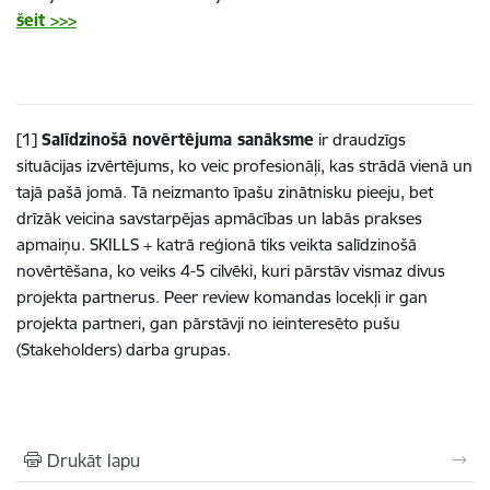
šeit >>>
[1]
Salīdzinošā novērtējuma sanāksme
ir draudzīgs
situācijas izvērtējums, ko veic profesionāļi, kas strādā vienā un
tajā pašā jomā. Tā neizmanto īpašu zinātnisku pieeju, bet
drīzāk veicina savstarpējas apmācības un labās prakses
apmaiņu. SKILLS + katrā reģionā tiks veikta salīdzinošā
novērtēšana, ko veiks 4-5 cilvēki, kuri pārstāv vismaz divus
projekta partnerus. Peer review komandas locekļi ir gan
projekta partneri, gan pārstāvji no ieinteresēto pušu
(Stakeholders) darba grupas.
Drukāt lapu