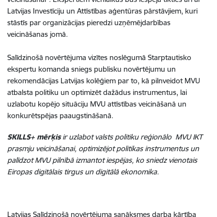
Latvijas Investīciju un Attīstības aģentūras pārstāvjiem, kuri
stāstīs par organizācijas pieredzi uzņēmējdarbības
veicināšanas jomā.
Salīdzinošā novērtējuma vizītes noslēgumā Starptautisko
ekspertu komanda sniegs publisku novērtējumu un
rekomendācijas Latvijas kolēģiem par to, kā pilnveidot MVU
atbalsta politiku un optimizēt dažādus instrumentus, lai
uzlabotu kopējo situāciju MVU attīstības veicināšanā un
konkurētspējas paaugstināšanā.
SKILLS+ mērķis
ir uzlabot valsts politiku reģionālo MVU IKT
prasmju veicināšanai, optimizējot politikas instrumentus un
palīdzot MVU pilnībā izmantot iespējas, ko sniedz vienotais
Eiropas digitālais tirgus un digitālā ekonomika.
Latvijas Salīdzinošā novērtējuma sanāksmes darba kārtība