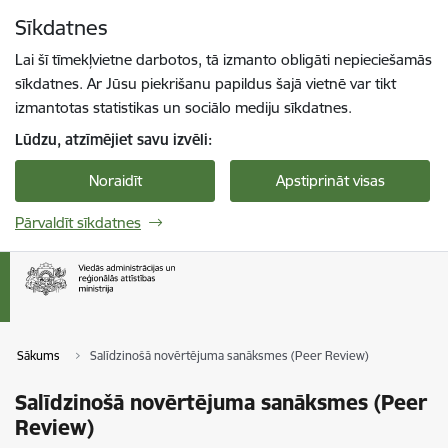
Pāriet uz lapas saturu
Sīkdatnes
Spied
lai meklētu
Enter
Lai šī tīmekļvietne darbotos, tā izmanto obligāti nepieciešamās
sīkdatnes. Ar Jūsu piekrišanu papildus šajā vietnē var tikt
izmantotas statistikas un sociālo mediju sīkdatnes.
Lūdzu, atzīmējiet savu izvēli:
Noraidīt
Apstiprināt visas
Pārvaldīt sīkdatnes
Sākums
Salīdzinošā novērtējuma sanāksmes (Peer Review)
Salīdzinošā novērtējuma sanāksmes (Peer
Review)